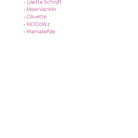
-
Lisette Schrijft
-
MeerVanMir
-
Olivette
-
KiDDoWz
-
Mamaliefde