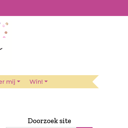
r mij
Win!
Doorzoek site