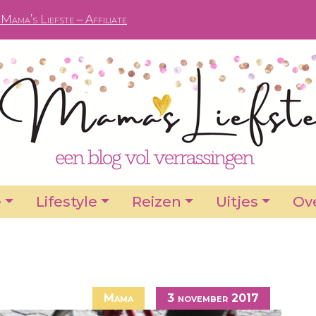
Mama’s Liefste – Affiliate
e
Lifestyle
Reizen
Uitjes
Ove
Mama
3 november 2017