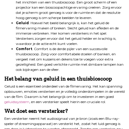
het inrichten van een thuisbioscoop. Een groot scherm of een
projector kan een bioscoopachtige ervaring creëren. Zorg ervoor
dat je scherm groot genoeg is voor de ruimte en dat de resolutie
hoog genoeg is om scherpe beelden te leveren.
Geluid
. Hoewel het beeld belangrijk is, kan het geluid de
filmervaring maken of breken. Slecht geluid kan afleiden en de
immersie verbreken. Hier komen versterkers in het spel.
Versterkers zorgen ervoor dat het geluid helder en krachtig is,
waardoor je de actie echt kunt voelen.
Comfort
. Comfort is de derde pijler van een succesvolle
thuisbioscoop. Zorg voor comfortabele stoelen of banken, en
vergeet niet om kussens en dekens toe te voegen voor extra
gezelligheid. Een goed verlichte ruimte met dimbare lampen kan
ook bijdragen aan de sfeer.
Het belang van geluid in een thuisbioscoop
Geluid is een essentieel onderdeel van de filmervaring. Het kan spanning
opbouwen, emoties versterken en je volledig onderdompelen in de wereld
van de film. Daarom is het belangrijk om te investeren in een goed
geluidssysteem
, en een versterker speelt hierin een cruciale rol.
Wat doet een versterker?
Een versterker neemt het audiosignaal van je bron (zoals een Blu-ray-
speler of streamingapparaat) en versterkt het, zodat het luid genoeg is
om door je luidsprekers te worden afgespeeld. Zonder een versterker zou