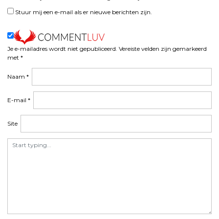
t
Stuur mij een e-mail als er nieuwe berichten zijn.
n
a
v
i
Je e-mailadres wordt niet gepubliceerd.
Vereiste velden zijn gemarkeerd
met
*
g
a
Naam
*
t
i
E-mail
*
e
Site