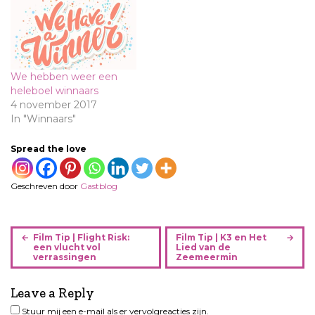
We hebben weer een
heleboel winnaars
4 november 2017
In "Winnaars"
Spread the love
Geschreven door
Gastblog
B
Film Tip | Flight Risk:
Film Tip | K3 en Het
e
een vlucht vol
Lied van de
verrassingen
Zeemeermin
r
i
Leave a Reply
c
h
Stuur mij een e-mail als er vervolgreacties zijn.