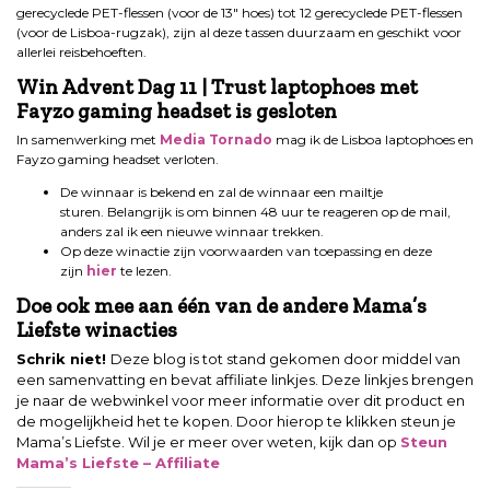
gerecyclede PET-flessen (voor de 13″ hoes) tot 12 gerecyclede PET-flessen
(voor de Lisboa-rugzak), zijn al deze tassen duurzaam en geschikt voor
allerlei reisbehoeften.
Win Advent Dag 11 | Trust laptophoes met
Fayzo gaming headset is gesloten
In samenwerking met
Media Tornado
mag ik de Lisboa laptophoes en
Fayzo gaming headset verloten.
De winnaar is bekend en zal de winnaar een mailtje
sturen. Belangrijk is om binnen 48 uur te reageren op de mail,
anders zal ik een nieuwe winnaar trekken.
Op deze winactie zijn voorwaarden van toepassing en deze
zijn
hier
te lezen.
Doe ook mee aan één van de andere Mama’s
Liefste winacties
Schrik niet!
Deze blog is tot stand gekomen door middel van
een samenvatting en bevat affiliate linkjes. Deze linkjes brengen
je naar de webwinkel voor meer informatie over dit product en
de mogelijkheid het te kopen. Door hierop te klikken steun je
Mama’s Liefste. Wil je er meer over weten, kijk dan op
Steun
Mama’s Liefste – Affiliate