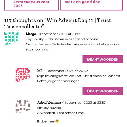
e
kerstcadeaus voor
met een goed doel
2023
r
i
117 thoughts on “
Win Advent Dag 11 | Trust
c
Tassencollectie
”
h
t
11 december 2023 at 10:05
Margo
n
Fay Lovsky – Christmas was a friend of mine.
Omdat het een Nederlandse zangeres is en ik het gewoon
a
erg mooi vind.
v
i
Beantwoorden
g
a
11 december 2023 at 20:43
MP
Mijn lievelingskerstlied: Last Christmas van Wham!
t
Echte jeugdherinneringen!
i
e
Beantwoorden
11 december 2023 at 23:57
Astrid Vromans
Simply having
A wonderfull christmas time
Ik doe mee