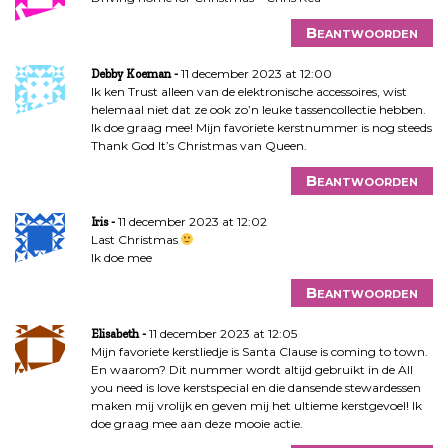
Beantwoorden
11 december 2023 at 12:00
Debby Koeman
Ik ken Trust alleen van de elektronische accessoires, wist
helemaal niet dat ze ook zo’n leuke tassencollectie hebben.
Ik doe graag mee! Mijn favoriete kerstnummer is nog steeds
Thank God It’s Christmas van Queen.
Beantwoorden
11 december 2023 at 12:02
Iris
Last Christmas
Ik doe mee
Beantwoorden
11 december 2023 at 12:05
Elisabeth
Mijn favoriete kerstliedje is Santa Clause is coming to town.
En waarom? Dit nummer wordt altijd gebruikt in de All
you need is love kerstspecial en die dansende stewardessen
maken mij vrolijk en geven mij het ultieme kerstgevoel! Ik
doe graag mee aan deze mooie actie.