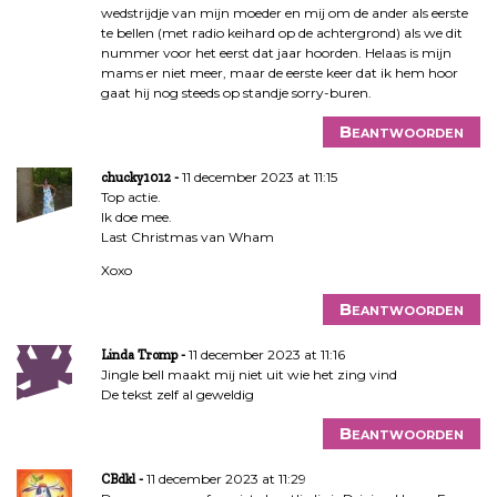
wedstrijdje van mijn moeder en mij om de ander als eerste
te bellen (met radio keihard op de achtergrond) als we dit
nummer voor het eerst dat jaar hoorden. Helaas is mijn
mams er niet meer, maar de eerste keer dat ik hem hoor
gaat hij nog steeds op standje sorry-buren.
Beantwoorden
11 december 2023 at 11:15
chucky1012
Top actie.
Ik doe mee.
Last Christmas van Wham
Xoxo
Beantwoorden
11 december 2023 at 11:16
Linda Tromp
Jingle bell maakt mij niet uit wie het zing vind
De tekst zelf al geweldig
Beantwoorden
11 december 2023 at 11:29
CBdkl