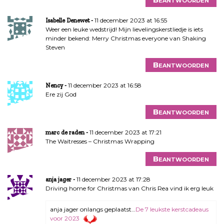
11 december 2023 at 16:55
Isabelle Denewet
Weer een leuke wedstrijd! Mijn lievelingskerstliedje is iets
minder bekend: Merry Christmas everyone van Shaking
Steven
Beantwoorden
11 december 2023 at 16:58
Nency
Ere zij God
Beantwoorden
11 december 2023 at 17:21
marc de raden
The Waitresses – Christmas Wrapping
Beantwoorden
11 december 2023 at 17:28
anja jager
Driving home for Christmas van Chris Rea vind ik erg leuk
anja jager onlangs geplaatst…
De 7 leukste kerstcadeaus
voor 2023