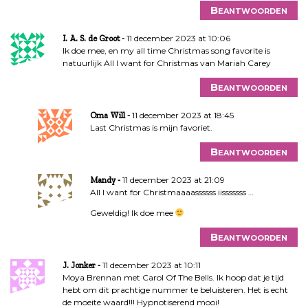
Beantwoorden
11 december 2023 at 10:06
I. A. S. de Groot
Ik doe mee, en my all time Christmas song favorite is
natuurlijk All I want for Christmas van Mariah Carey
Beantwoorden
11 december 2023 at 18:45
Oma Will
Last Christmas is mijn favoriet.
Beantwoorden
11 december 2023 at 21:09
Mandy
All I want for Christmaaaassssss iisssssss …
Geweldig! Ik doe mee
Beantwoorden
11 december 2023 at 10:11
J. Jonker
Moya Brennan met Carol Of The Bells. Ik hoop dat je tijd
hebt om dit prachtige nummer te beluisteren. Het is echt
de moeite waard!!! Hypnotiserend mooi!