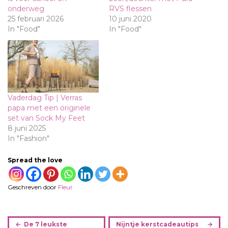
onderweg
RVS flessen
25 februari 2026
10 juni 2020
In "Food"
In "Food"
Vaderdag Tip | Verras
papa met een originele
set van Sock My Feet
8 juni 2025
In "Fashion"
Spread the love
Geschreven door
Fleur
B
De 7 leukste
Nijntje kerstcadeautips