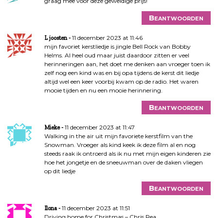
graag mee voor deze geweldige prijs!
Beantwoorden
11 december 2023 at 11:46
L joosten
mijn favoriet kerstliedje is jingle Bell Rock van Bobby
Helms. Al heel oud maar juist daardoor zitten er veel
herinneringen aan, het doet me denken aan vroeger toen ik
zelf nog een kind was en bij opa tijdens de kerst dit liedje
altijd wel een keer voorbij kwam op de radio. Het waren
mooie tijden en nu een mooie herinnering.
Beantwoorden
11 december 2023 at 11:47
Mieke
Walking in the air uit mijn favoriete kerstfilm van the
Snowman. Vroeger als kind keek ik deze film al en nog
steeds raak ik ontroerd als ik nu met mijn eigen kinderen zie
hoe het jongetje en de sneeuwman over de daken vliegen
op dit liedje
Beantwoorden
11 december 2023 at 11:51
Ilona
Driving home for Christmas – Chris Rea