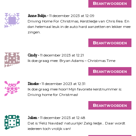
Beantwoorden
11 december 2023 at 12:09
Anne Bolijn
Driving Home For Christmas, Kerstliedje van Chris Rea. En
dan helemaal leuk in de auto hard aanzetten en lekker mee
zingen.
Beantwoorden
11 december 2023 at 12:21
Cindy
Ik doe graag mee. Bryan Adams – Christmas Time
Beantwoorden
11 december 2023 at 12:31
Dineke
Ik doe graag mee hoor! Mijn favoriete kerstnummer is:
Driving home for Christmas!
Beantwoorden
11 december 2023 at 12:48
Jolien
Dat is ‘Feliz Navidad’ natuurlijk! Zalig liedje… Daar wordt
iedereen toch vrolijk van!