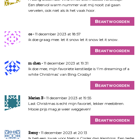
Een sfeervol warm nummer wat mij nooit zal gaan
vervelen, ook niet als ik het vaak hoor.
Beantwoorden
11 december 2023 at 18:57
co
ik doe graag mee. let it snow let it snow let it snow.
Beantwoorden
11 december 2023 at 19:31
m chen
Ik doe mee, mijn favoriete kerstliedje is ‘I’m dreaming of a
white Christmas’ van Bing Crosby!
Beantwoorden
11 december 2023 at 19:55
Marian B
Last Christmas is echt mijn favoriet, lekker meeblèren.
Mooie prijs mag je weer weggeven!
Beantwoorden
11 december 2023 at 20:13
Remy
Ik heb een zwak voor Niets is Cooler dan Kerstmis. Een liedje