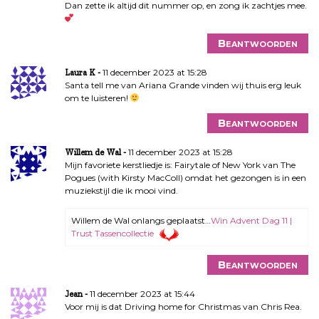
Dan zette ik altijd dit nummer op, en zong ik zachtjes mee.
Beantwoorden
11 december 2023 at 15:28
Laura K
Santa tell me van Ariana Grande vinden wij thuis erg leuk
om te luisteren!
Beantwoorden
11 december 2023 at 15:28
Willem de Wal
Mijn favoriete kerstliedje is: Fairytale of New York van The
Pogues (with Kirsty MacColl) omdat het gezongen is in een
muziekstijl die ik mooi vind.
Willem de Wal onlangs geplaatst…
Win Advent Dag 11 |
Trust Tassencollectie
Beantwoorden
11 december 2023 at 15:44
Jean
Voor mij is dat Driving home for Christmas van Chris Rea.