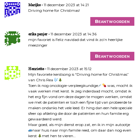
11 december 2023 at 14:21
Marijke
Driving home for Christmas!
Beantwoorden
11 december 2023 at 14:36
erika panjer
mijn favoriet is Feliz navidad dat vind ik zo’n heerlijke
meezinger
Beantwoorden
11 december 2023 at 15:12
Henriette
Mijn favoriete kerstsong is “Driving home for Christmas”
van Chris Rea
Toen ik nog oncologie-verpleegkundige
was, mocht ik
vaak werken met kerst. Ik zeg inderdaad mocht, omdat ik
het erg fijn vond om deze dagen te mogen werken, omdat
we met de patiënten er toch een fijne tijd van probeerde te
maken ondanks het vele leed. Er hing dan een hele speciale
sfeer op afdeling die door de patiënten en hun familie erg
gewaardeerd werd.
Maar goed, als mijn dienst erop zat, en ik in mijn autootje
naar huis naar mijn familie reed, om daar dan nog even
kerst
met hen te vieren…