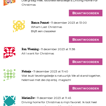
Doe graag mee, favoriete kerstliedje is Driving Home For
Christmas
Beantwoorden
11 december 2023 at 13:00
Bianca Ponnet
Wham Last Christmas
Blijft een classieker
Beantwoorden
11 december 2023 at 11:38
Ron Weening
All I want for Christmas
Beantwoorden
11 december 2023 at 11:40
Natasja
Wat leuk! lievelingsliedje is natuurlijk We all stand together,
helemaal met die clip erbij. magisch!
Beantwoorden
11 december 2023 at 11:45
MarianZw
Driving home for Christmas is mijn favoriet. Ik loot heel