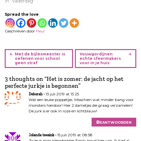
In "Vaderdag"
Spread the love
Geschreven door
Fleur
B
Met de bijlesmeester is
Vouwgordijnen
e
oefenen voor school
echte sfeermakers
geen straf
voor in je huis
r
i
3 thoughts on “
Het is zomer: de jacht op het
c
perfecte jurkje is begonnen
”
h
t
13 juli 2019 at 13:25
Deborah
n
Wat een leuke poppetjes. Misschien wat minder bang voor
monsters hierdoor! Hier 2 dametjes die graag verzamelen!
a
De jurk is er ook in roze en lichtblauw!
v
i
Beantwoorden
g
a
15 juli 2019 at 08:58
Jolanda teesink
Zo leuk mijn kleindochter Emily houd hier van. Ik had al