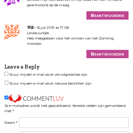
t
geantwoord op de vraag.
i
e
Beantwoorden
16 juli 2019 at 17:08
Will
Leuke jurkjes.
Heb meegedaan voor het winnen van het Zomling
monster.
Beantwoorden
Leave a Reply
Stuur mij een e-mail als er vervolgreacties zijn.
Stuur mij een e-mail als er nieuwe berichten zijn.
Je e-mailadres wordt niet gepubliceerd.
Vereiste velden zijn gemarkeerd
met
*
Naam
*