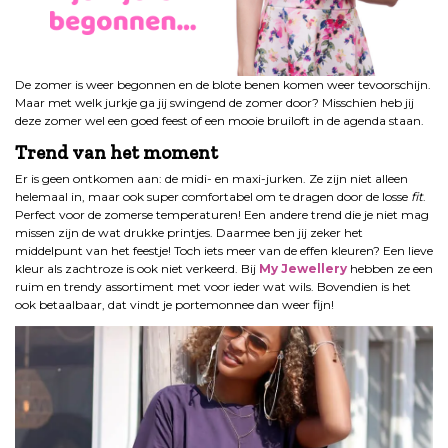
De zomer is weer begonnen en de blote benen komen weer tevoorschijn.
Maar met welk jurkje ga jij swingend de zomer door? Misschien heb jij
deze zomer wel een goed feest of een mooie bruiloft in de agenda staan.
Trend van het moment
Er is geen ontkomen aan: de midi- en maxi-jurken. Ze zijn niet alleen
helemaal in, maar ook super comfortabel om te dragen door de losse
fit
.
Perfect voor de zomerse temperaturen! Een andere trend die je niet mag
missen zijn de wat drukke printjes. Daarmee ben jij zeker het
middelpunt van het feestje! Toch iets meer van de effen kleuren? Een lieve
kleur als zachtroze is ook niet verkeerd. Bij
My Jewellery
hebben ze een
ruim en trendy assortiment met voor ieder wat wils. Bovendien is het
ook betaalbaar, dat vindt je portemonnee dan weer fijn!