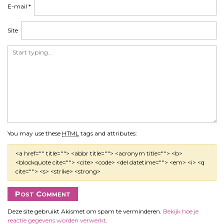
E-mail
*
Site
You may use these
HTML
tags and attributes:
<a href="" title=""> <abbr title=""> <acronym title=""> <b>
<blockquote cite=""> <cite> <code> <del datetime=""> <em> <i> <q
cite=""> <s> <strike> <strong>
Deze site gebruikt Akismet om spam te verminderen.
Bekijk hoe je
reactie gegevens worden verwerkt
.