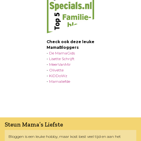
Check ook deze leuke
MamaBloggers
-
De MamaGids
-
Lisette Schrijft
-
MeerVanMir
-
Olivette
-
KiDDoWz
-
Mamaliefde
Steun Mama’s Liefste
Bloggen is een leuke hobby, maar kost best veel tijd en aan het