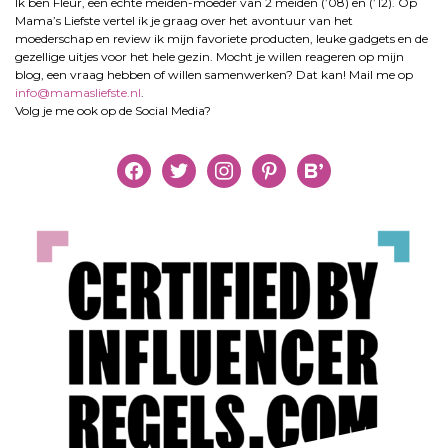
Ik ben Fleur, een echte meiden-moeder van 2 meiden (’08) en (’12). Op
Mama’s Liefste vertel ik je graag over het avontuur van het
moederschap en review ik mijn favoriete producten, leuke gadgets en de
gezellige uitjes voor het hele gezin. Mocht je willen reageren op mijn
blog, een vraag hebben of willen samenwerken? Dat kan! Mail me op
info@mamasliefste.nl
.
Volg je me ook op de Social Media?
facebook
twitter
instagram
pinterest
bloglovin