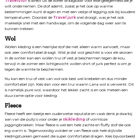
Travelstof
is direct uit de koffer draagbaar voor elke gelegenheid die je
wilt ondernemen. De stof ademt, zodat je het ook op warme
bestemmingen kunt dragen en met een vestje of legging ook bij koudere
temperaturen. Doordat de
Travel jurk
snel droogt, was je het ook
makkelijk snel met een handwasje, om de volgende dag weer aan te
kunnen trekken.
Wol
Wollen kleding is een heerlijke stof die niet alleen warm aanvoelt, maar
ook zeer comfortabel draagt. Wist je dat wol geschikt is voor elk seizoen.
In de winter kan een wollen trui of vest je beschermen tegen de kou,
terwijl in de zomer een lichtgewicht wollen shirt of jurk perfect is om je
tegen de warmte te beschermen.
Nu kan een trui of vest van wol ook best wel kriebelen en dus minder
comfortabel zijn. Kies dan voor een trui waarin Lana wol is verwerkt. Dit
is namelijk pure wol, waardoor het lekker zacht is en ook meteen een
duurzame optie voor kleding.
Fleece
Fleece heeft een beetje een ouderwetse reputatie en vaak denk je daarbij
aan van die pully’s voor onder je
skikleding
of vormloze
joggingbroeken. Maar fleece is wel een hele zachte en fluffy stof die ook
erg warm is. Tegenwoordig worden er van fleece ook hele stijlvolle
kledingstukken gemaakt die super comfortabel dragen. Kies bijvoorbeeld