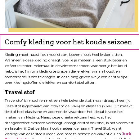
Comfy kleding voor het koude seizoen
Kleding moet naast het mooi staan, bovenal ook heel lekker zitten.
Wanneer je deze kleding draagt, voel je je meteen al een stuk beter en
zelfverzekerder. Helemaal in de wintermaanden wanneer je het koud
hebt, is het fijn om kleding te dragen die je lekker warm houdt en
comfortabel is om te dragen. In deze blog geven we je een aantal tips
over kledingstoffen die lekker en comfortabel zitten.
Travel stof
Travel stof is misschien niet een hele bekende stof, maar draagt heerlijk.
Deze stof is gemaakt van polyamide (74%) en elastaan (26%). Dit maakt
de stof heel elastische en ademende, waardoor het ideaal is voor het
maken van kleding. Naast deze unieke rekbaarheid, wat het
draagcomfort extreem verhoogt, droogt de stof ook snel, is het vormvast
en kreukvrij. Dat verklaart ook meteen de naam Travel Stof, want
kleding van deze stof is ideaal om mee te nemen op vakantie. Een
Jurk