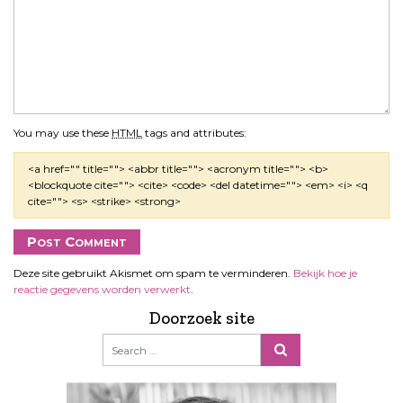
You may use these
HTML
tags and attributes:
<a href="" title=""> <abbr title=""> <acronym title=""> <b>
<blockquote cite=""> <cite> <code> <del datetime=""> <em> <i> <q
cite=""> <s> <strike> <strong>
Deze site gebruikt Akismet om spam te verminderen.
Bekijk hoe je
reactie gegevens worden verwerkt
.
Doorzoek site