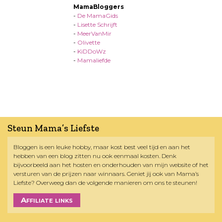
MamaBloggers
-
De MamaGids
-
Lisette Schrijft
-
MeerVanMir
-
Olivette
-
KiDDoWz
-
Mamaliefde
Steun Mama’s Liefste
Bloggen is een leuke hobby, maar kost best veel tijd en aan het
hebben van een blog zitten nu ook eenmaal kosten. Denk
bijvoorbeeld aan het hosten en onderhouden van mijn website of het
versturen van de prijzen naar winnaars. Geniet jij ook van Mama’s
Liefste? Overweeg dan de volgende manieren om ons te steunen!
Affiliate links