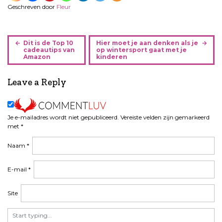
Geschreven door
Fleur
B
Dit is de Top 10
Hier moet je aan denken als je
e
cadeautips van
op wintersport gaat met je
Amazon
kinderen
r
i
Leave a Reply
c
h
t
n
Je e-mailadres wordt niet gepubliceerd.
Vereiste velden zijn gemarkeerd
a
met
*
v
Naam
*
i
g
a
E-mail
*
t
i
Site
e