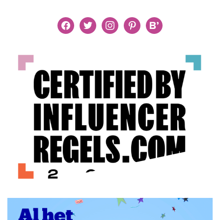
facebook
twitter
instagram
pinterest
bloglovin