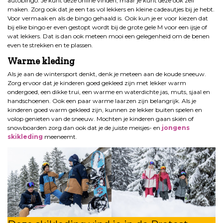
autobingo. Je kunt deze online vinden, maar je kunt deze ook zelf
maken. Zorg ook dat je een tas vol lekkers en kleine cadeautjes bij je hebt.
Voor vermaak en als de bingo gehaald is. Ook kun je er voor kiezen dat
bij elke bingo er even gestopt wordt bij de grote gele M voor een ijsje of
wat lekkers. Dat is dan ook meteen mooi een gelegenheid om de benen
even te strekken en te plassen.
Warme kleding
Als je aan de wintersport denkt, denk je meteen aan de koude sneeuw.
Zorg ervoor dat je kinderen goed gekleed zijn met lekker warm
ondergoed, een dikke trui, een warme en waterdichte jas, muts, sjaal en
handschoenen. Ook een paar warme laarzen zijn belangrijk. Als je
kinderen goed warm gekleed zijn, kunnen ze lekker buiten spelen en
volop genieten van de sneeuw. Mochten je kinderen gaan skiën of
snowboarden zorg dan ook dat je de juiste meisjes- en
jongens
skikleding
meeneemt.