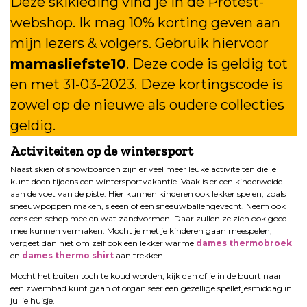
Deze skikleding vind je in de Protest-
webshop. Ik mag 10% korting geven aan
mijn lezers & volgers. Gebruik hiervoor
mamasliefste10
. Deze code is geldig tot
en met 31-03-2023. Deze kortingscode is
zowel op de nieuwe als oudere collecties
geldig.
Activiteiten op de wintersport
Naast skiën of snowboarden zijn er veel meer leuke activiteiten die je
kunt doen tijdens een wintersportvakantie. Vaak is er een kinderweide
aan de voet van de piste. Hier kunnen kinderen ook lekker spelen, zoals
sneeuwpoppen maken, sleeën of een sneeuwballengevecht. Neem ook
eens een schep mee en wat zandvormen. Daar zullen ze zich ook goed
mee kunnen vermaken. Mocht je met je kinderen gaan meespelen,
vergeet dan niet om zelf ook een lekker warme
dames thermobroek
en
dames thermo shirt
aan trekken.
Mocht het buiten toch te koud worden, kijk dan of je in de buurt naar
een zwembad kunt gaan of organiseer een gezellige spelletjesmiddag in
jullie huisje.