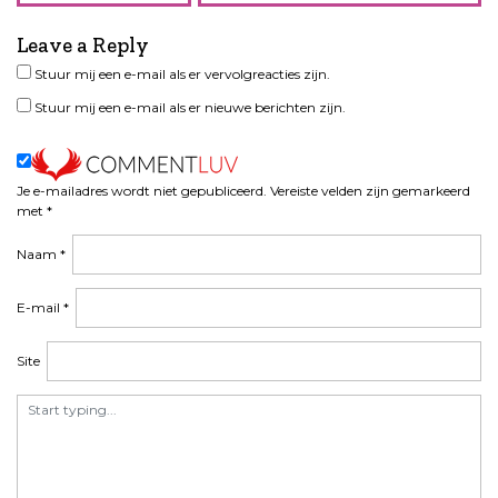
i
Leave a Reply
c
h
Stuur mij een e-mail als er vervolgreacties zijn.
t
Stuur mij een e-mail als er nieuwe berichten zijn.
n
a
v
i
Je e-mailadres wordt niet gepubliceerd.
Vereiste velden zijn gemarkeerd
met
*
g
a
Naam
*
t
i
E-mail
*
e
Site