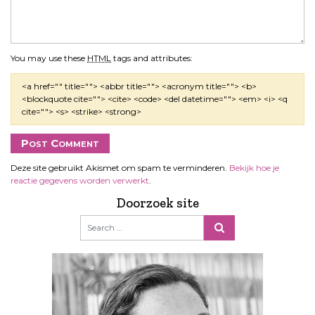
You may use these
HTML
tags and attributes:
<a href="" title=""> <abbr title=""> <acronym title=""> <b>
<blockquote cite=""> <cite> <code> <del datetime=""> <em> <i> <q
cite=""> <s> <strike> <strong>
Deze site gebruikt Akismet om spam te verminderen.
Bekijk hoe je
reactie gegevens worden verwerkt
.
Doorzoek site