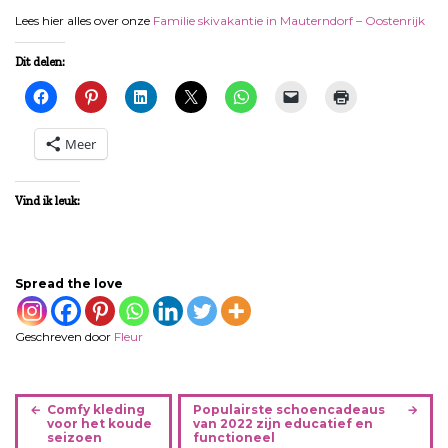
Lees hier alles over onze
Familie skivakantie in Mauterndorf – Oostenrijk
Dit delen:
Meer
Vind ik leuk:
Spread the love
Geschreven door
Fleur
B
Comfy kleding
Populairste schoencadeaus
e
voor het koude
van 2022 zijn educatief en
seizoen
functioneel
r