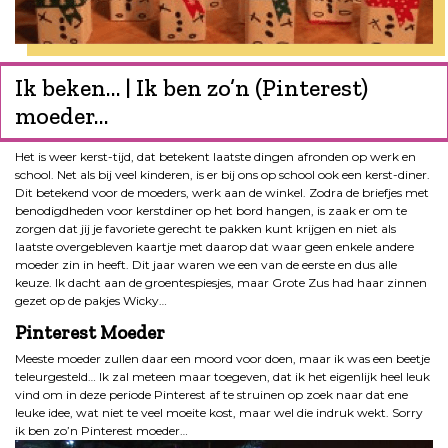
Ik beken… | Ik ben zo’n (Pinterest)
moeder…
Het is weer kerst-tijd, dat betekent laatste dingen afronden op werk en
school. Net als bij veel kinderen, is er bij ons op school ook een kerst-diner.
Dit betekend voor de moeders, werk aan de winkel. Zodra de briefjes met
benodigdheden voor kerstdiner op het bord hangen, is zaak er om te
zorgen dat jij je favoriete gerecht te pakken kunt krijgen en niet als
laatste overgebleven kaartje met daarop dat waar geen enkele andere
moeder zin in heeft. Dit jaar waren we een van de eerste en dus alle
keuze. Ik dacht aan de groentespiesjes, maar Grote Zus had haar zinnen
gezet op de pakjes Wicky…
Pinterest Moeder
Meeste moeder zullen daar een moord voor doen, maar ik was een beetje
teleurgesteld… Ik zal meteen maar toegeven, dat ik het eigenlijk heel leuk
vind om in deze periode Pinterest af te struinen op zoek naar dat ene
leuke idee, wat niet te veel moeite kost, maar wel die indruk wekt. Sorry
ik ben zo’n Pinterest moeder…