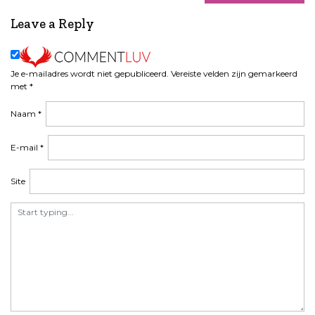
a
t
Leave a Reply
i
e
Je e-mailadres wordt niet gepubliceerd.
Vereiste velden zijn gemarkeerd
met
*
Naam
*
E-mail
*
Site