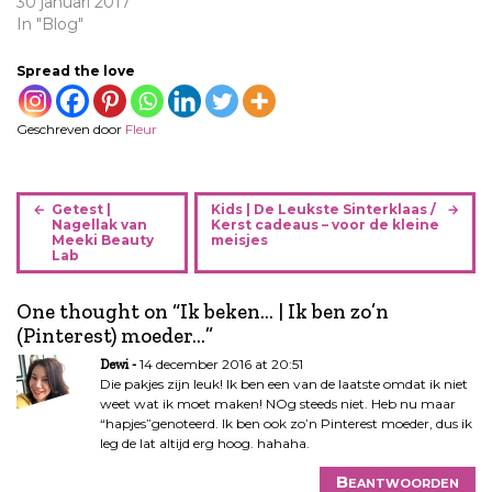
30 januari 2017
In "Blog"
Spread the love
Geschreven door
Fleur
B
Getest |
Kids | De Leukste Sinterklaas /
e
Nagellak van
Kerst cadeaus – voor de kleine
Meeki Beauty
meisjes
r
Lab
i
c
One thought on “
Ik beken… | Ik ben zo’n
h
(Pinterest) moeder…
”
t
14 december 2016 at 20:51
Dewi
n
Die pakjes zijn leuk! Ik ben een van de laatste omdat ik niet
a
weet wat ik moet maken! NOg steeds niet. Heb nu maar
v
“hapjes”genoteerd. Ik ben ook zo’n Pinterest moeder, dus ik
i
leg de lat altijd erg hoog. hahaha.
g
Beantwoorden