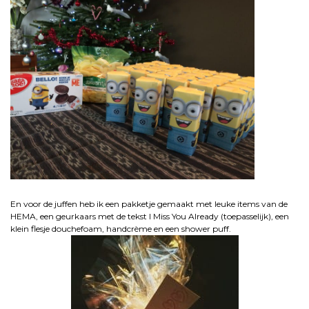
En voor de juffen heb ik een pakketje gemaakt met leuke items van de
HEMA, een geurkaars met de tekst I Miss You Already (toepasselijk), een
klein flesje douchefoam, handcrème en een shower puff.