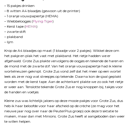
– 15 pakjes drinken
– 8 witten A4 blaadjes (gewoon uit de printer)
– 1 oranje vouwpapiertje (HEMA)
– Wiebbeloogjes (
Flying Tiger
)
– Kerst tape (
HEMA
)
– zwarte stift
– plakband
– lijm
Knip de A4 blaadjes op maat (1 blaadje voor 2 pakjes). Wikkel deze om
het pakje en plak het vast met plakband. Het rietje hadden we er
afgehaald. Grote Zus plakte vervolgens de oogjes en tekende de haren en
de mond met de zwarte stif. Van het oranje vouwpapiertje had ik kleine
wortelneuzen geknipt. Grote Zus vond zelf dat het meer op een wortel
leek als ze er nog wat streepjes op tekende. Daarna kon de sjaal geplakt
worden met de kerst tape. Aan de achterkant plakte we zo ook het rietje
er weer aan. Tenslotte tekende Grote Zus er nog knoppen bij, takjes voor
de handen en voetjes
Kleine zus was lichtelijk jaloers op deze mooie pakjes voor Grote Zus, dus
heb ik haar beloofde voor haar afscheid op de crèche (ze mag voor het
nieuwe jaar nog over naar de PeuterPlus groep) ook deze traktatie te
maken, maar dan met Minions. Grote Zus heeft al aangeboden dan weer
te willen helpen.