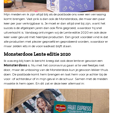
Mijn meiden en ik zijn altijd blij als de postbode ons weer een verrassing
komt brengen. Vast prik is dan ook de Monsterdoos, die maar een paar
keer per jaar verkrijgbaar is. Je moet er dan altijd snel bij zijn, want het
succes is de afgelopen jaren dan ook flink gegroeid, waardoor hij snel
uitverkocht is. Vandaag ontvingen wij de Lente editie 2020 en ook deze
keer weer gevuld met heerlijke producten. Een groot voordeel vind ik dat
alle producten met plezier geproefd en geprobeerd worden, waardoor er
maar zelden iets in de voorraadkast blijft staan.
Monsterdoos Lente editie 2020
Ik was erg blij toen ik bericht kreeg dat ook deze lente er gewoon een
Monsterdoos
is. Nu met het coronavirus gaan al te veel feestjes niet
door, maar de unboxing van de Monsterdoos kun je gewoon lekker thuis
doen. De postbode komt hem brengen en laat hem voor je achter bij de
voor- of achterdeur of in mijn geval in de schuur. Samen met de meiden
maakte ik hem open. En dit zat er deze keer allemaal in: