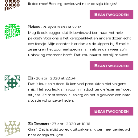
Ik doe mee! Ben erg benieuwd naar de soja blokjes!
Beantwoorden
26 april 2020 at 22:12
Heleen
Mag ik ook zeggen dat ik benieuwd ben naar het hele
pakket? Voor ons is het kerstpakkket en andere dozen echt
een feestje. Mijn dochter is er dan als de kippen bij. 5 mei is
ze jarig en het zou heel speciaal zijn als ze dan weer zo’n
unboxing moment heeft. Dat zou haar superblij maken!
Beantwoorden
26 april 2020 at 22:34
Els
Dat is leuk zo’n doos. Ik ken veel produkten niet volgens
mij… Het zou leuk zijn voor mijn dochter die ‘examen’ doet
dit jaar. Ze mist school al zo erg en het is gewoon een nare
situatie vol onzekerheden.
Beantwoorden
27 april 2020 at 10:16
Els Timmers
Gaaf! Dat is altijd zo leuk uitpakken. Ik ben heel benieuwd
naar de soja stukjes!