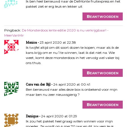
Ik ben heel benieuwd naar de DelMonte fruitexpress en het
pakket ziet er erg leuk en lekker uit
Beantwoorden
Pingback:
De Monsterdoos lente editie 2020 is nu verkrijgbaar! -
MeerVanMir
23 april 2020 at 22:38
Monica
Ik twijfel altijd om dit soort dozen te kopen; maar als ik de
kans krijg om er nu 1 te winnen, laat ik dat niet na. Wie
weet, komt deze monsterdoos in het vervolg wel vaker bij
ons thuis.
Beantwoorden
24 april 2020 at 00:41
Cora van der Bijl
Ben benieuwd naar alles deze box is onbekend voor mijn
maar ben nu zeer nieuwsgierig ?
Beantwoorden
24 april 2020 at 01:29
Danique
Ik zou het pakket heel graag willen winnen voor mijn
moeder. Ze wordt op 4 mei 70 jaar en dit zou een leuk