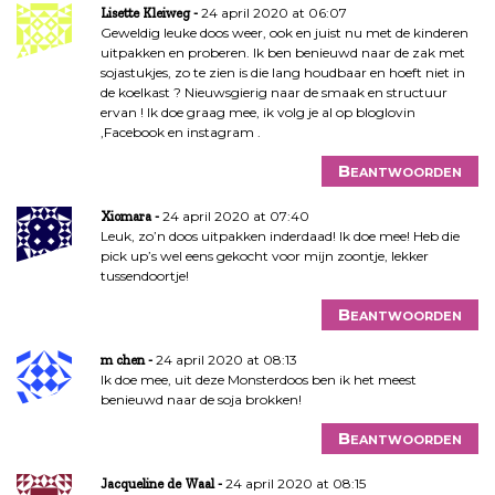
24 april 2020 at 06:07
Lisette Kleiweg
Geweldig leuke doos weer, ook en juist nu met de kinderen
uitpakken en proberen. Ik ben benieuwd naar de zak met
sojastukjes, zo te zien is die lang houdbaar en hoeft niet in
de koelkast ? Nieuwsgierig naar de smaak en structuur
ervan ! Ik doe graag mee, ik volg je al op bloglovin
,Facebook en instagram .
Beantwoorden
24 april 2020 at 07:40
Xiomara
Leuk, zo’n doos uitpakken inderdaad! Ik doe mee! Heb die
pick up’s wel eens gekocht voor mijn zoontje, lekker
tussendoortje!
Beantwoorden
24 april 2020 at 08:13
m chen
Ik doe mee, uit deze Monsterdoos ben ik het meest
benieuwd naar de soja brokken!
Beantwoorden
24 april 2020 at 08:15
Jacqueline de Waal