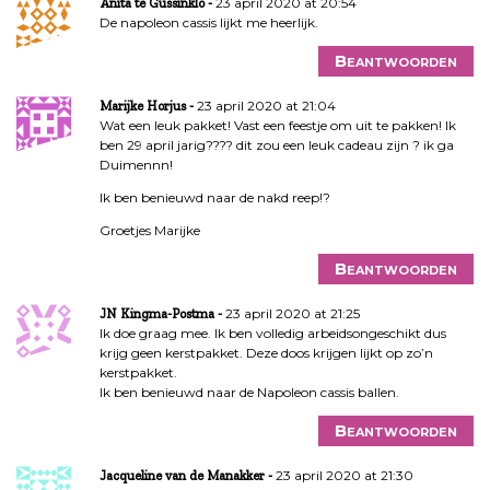
23 april 2020 at 20:54
Anita te Gussinklo
De napoleon cassis lijkt me heerlijk.
Beantwoorden
23 april 2020 at 21:04
Marijke Horjus
Wat een leuk pakket! Vast een feestje om uit te pakken! Ik
ben 29 april jarig???? dit zou een leuk cadeau zijn ? ik ga
Duimennn!
Ik ben benieuwd naar de nakd reep!?
Groetjes Marijke
Beantwoorden
23 april 2020 at 21:25
JN Kingma-Postma
Ik doe graag mee. Ik ben volledig arbeidsongeschikt dus
krijg geen kerstpakket. Deze doos krijgen lijkt op zo’n
kerstpakket.
Ik ben benieuwd naar de Napoleon cassis ballen.
Beantwoorden
23 april 2020 at 21:30
Jacqueline van de Manakker