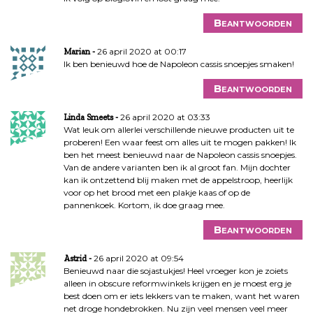
Beantwoorden
26 april 2020 at 00:17
Marian
Ik ben benieuwd hoe de Napoleon cassis snoepjes smaken!
Beantwoorden
26 april 2020 at 03:33
Linda Smeets
Wat leuk om allerlei verschillende nieuwe producten uit te
proberen! Een waar feest om alles uit te mogen pakken! Ik
ben het meest benieuwd naar de Napoleon cassis snoepjes.
Van de andere varianten ben ik al groot fan. Mijn dochter
kan ik ontzettend blij maken met de appelstroop, heerlijk
voor op het brood met een plakje kaas of op de
pannenkoek. Kortom, ik doe graag mee.
Beantwoorden
26 april 2020 at 09:54
Astrid
Benieuwd naar die sojastukjes! Heel vroeger kon je zoiets
alleen in obscure reformwinkels krijgen en je moest erg je
best doen om er iets lekkers van te maken, want het waren
net droge hondebrokken. Nu zijn veel mensen veel meer