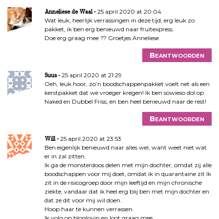
25 april 2020 at 20:04
Anneliese de Waal
Wat leuk, heerlijk verrassingen in deze tijd, erg leuk zo
pakket, ik ben erg benieuwd naar fruitexpress.
Doe erg graag mee ?? Groetjes Anneliese
Beantwoorden
25 april 2020 at 21:29
Suus
Oeh, leuk hoor, zo’n boodschappenpakket voelt net als een
kerstpakket dat we vroeger kregen! Ik ben sowieso dol op
Naked en Dubbel Friss, en ben heel benieuwd naar de rest!
Beantwoorden
25 april 2020 at 23:53
Will
Ben eigenlijk benieuwd naar alles wel, want weet niet wat
er in zal zitten.
Ik ga de monsterdoos delen met mijn dochter, omdat zij alle
boodschappen voor mij doet, omdat ik in quarantaine zit Ik
zit in de risicogroep door mijn leeftijd en mijn chronische
ziekte, vandaar dat ik heel erg blij ben met mijn dochter en
dat ze dit voor mij wil doen.
Hoop haar te kunnen verrassen.
Ik volg op bloglovin en loot graag mee.