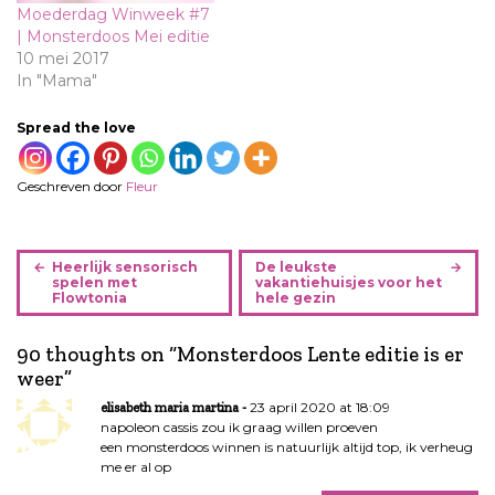
Moederdag Winweek #7
| Monsterdoos Mei editie
10 mei 2017
In "Mama"
Spread the love
Geschreven door
Fleur
B
Heerlijk sensorisch
De leukste
e
spelen met
vakantiehuisjes voor het
Flowtonia
hele gezin
r
i
90 thoughts on “
Monsterdoos Lente editie is er
c
weer
”
h
t
23 april 2020 at 18:09
elisabeth maria martina
n
napoleon cassis zou ik graag willen proeven
een monsterdoos winnen is natuurlijk altijd top, ik verheug
a
me er al op
v