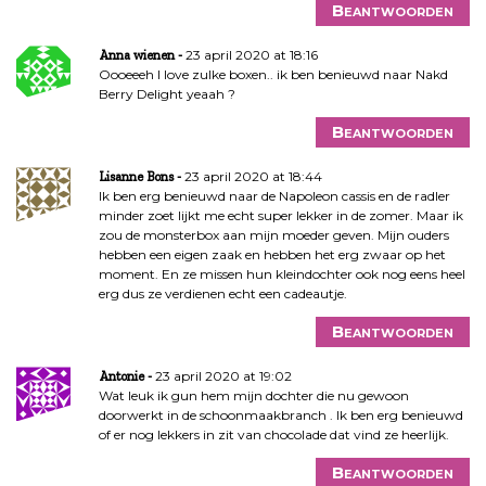
i
Beantwoorden
g
a
23 april 2020 at 18:16
Anna wienen
Oooeeeh I love zulke boxen.. ik ben benieuwd naar Nakd
t
Berry Delight yeaah ?
i
e
Beantwoorden
23 april 2020 at 18:44
Lisanne Bons
Ik ben erg benieuwd naar de Napoleon cassis en de radler
minder zoet lijkt me echt super lekker in de zomer. Maar ik
zou de monsterbox aan mijn moeder geven. Mijn ouders
hebben een eigen zaak en hebben het erg zwaar op het
moment. En ze missen hun kleindochter ook nog eens heel
erg dus ze verdienen echt een cadeautje.
Beantwoorden
23 april 2020 at 19:02
Antonie
Wat leuk ik gun hem mijn dochter die nu gewoon
doorwerkt in de schoonmaakbranch . Ik ben erg benieuwd
of er nog lekkers in zit van chocolade dat vind ze heerlijk.
Beantwoorden