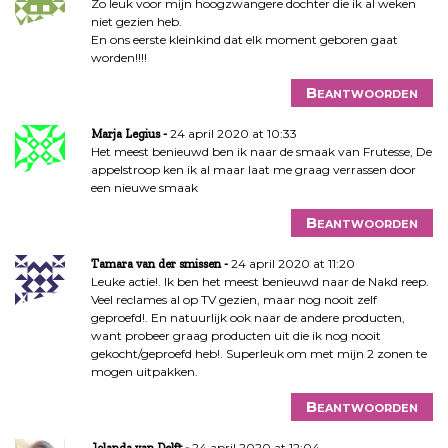
Zo leuk voor mijn hoogzwangere dochter die ik al weken
niet gezien heb.
En ons eerste kleinkind dat elk moment geboren gaat
worden!!!!
Beantwoorden
24 april 2020 at 10:33
Marja Legius
Het meest benieuwd ben ik naar de smaak van Frutesse, De
appelstroop ken ik al maar laat me graag verrassen door
een nieuwe smaak
Beantwoorden
24 april 2020 at 11:20
Tamara van der smissen
Leuke actie!. Ik ben het meest benieuwd naar de Nakd reep.
Veel reclames al op TV gezien, maar nog nooit zelf
geproefd!. En natuurlijk ook naar de andere producten,
want probeer graag producten uit die ik nog nooit
gekocht/geproefd heb!. Superleuk om met mijn 2 zonen te
mogen uitpakken.
Beantwoorden
24 april 2020 at 12:04
Jolanda van Delft