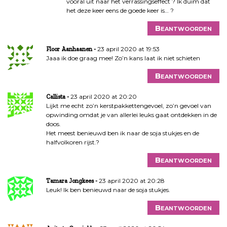
vooral uit naar het verrassingseffect ? Ik duim dat
het deze keer eens de goede keer is… ?
Beantwoorden
23 april 2020 at 19:53
Floor Aanhaanen
Jaaa ik doe graag mee! Zo’n kans laat ik niet schieten
Beantwoorden
23 april 2020 at 20:20
Callista
Lijkt me echt zo’n kerstpakkettengevoel, zo’n gevoel van
opwinding omdat je van allerlei leuks gaat ontdekken in de
doos.
Het meest benieuwd ben ik naar de soja stukjes en de
halfvolkoren rijst.?
Beantwoorden
23 april 2020 at 20:28
Tamara Jongkees
Leuk! Ik ben benieuwd naar de soja stukjes.
Beantwoorden