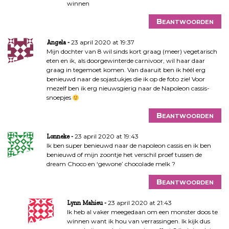
winnen
Beantwoorden
23 april 2020 at 19:37
Angela
Mijn dochter van 8 wil sinds kort graag (meer) vegetarisch
eten en ik, als doorgewinterde carnivoor, wil haar daar
graag in tegemoet komen. Van daaruit ben ik héél erg
benieuwd naar de sojastukjes die ik op de foto zie! Voor
mezelf ben ik erg nieuwsgierig naar de Napoleon cassis-
snoepjes
Beantwoorden
23 april 2020 at 19:43
Lonneke
Ik ben super benieuwd naar de napoleon cassis en ik ben
benieuwd of mijn zoontje het verschil proef tussen de
dream Choco en ‘gewone’ chocolade melk ?
Beantwoorden
23 april 2020 at 21:43
Lynn Mahieu
Ik heb al vaker meegedaan om een monster doos te
winnen want ik hou van verrassingen. Ik kijk dus