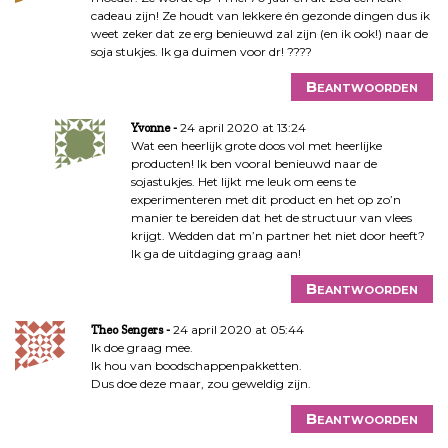
cadeau zijn! Ze houdt van lekkere én gezonde dingen dus ik
weet zeker dat ze erg benieuwd zal zijn (en ik ook!) naar de
soja stukjes. Ik ga duimen voor dr! ????
Beantwoorden
24 april 2020 at 13:24
Yvonne
Wat een heerlijk grote doos vol met heerlijke
producten! Ik ben vooral benieuwd naar de
sojastukjes. Het lijkt me leuk om eens te
experimenteren met dit product en het op zo’n
manier te bereiden dat het de structuur van vlees
krijgt. Wedden dat m’n partner het niet door heeft?
Ik ga de uitdaging graag aan!
Beantwoorden
24 april 2020 at 05:44
Theo Sengers
Ik doe graag mee.
Ik hou van boodschappenpakketten.
Dus doe deze maar, zou geweldig zijn.
Beantwoorden