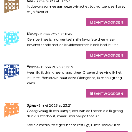
8 mei 2023 at 07:57
toni
ik doe graag mee aan deze winactie : tot nu toe is earl grey
mijn favoriet
Beantwoorden
8 mei 2023 at 11:42
Nency
Gemberthee is momenteel mijn favoriete thee maar
bovenstaande met de kruidenextract is ook heel lekker.
Beantwoorden
8 mei 2023 at 12:17
Yvonne
Heerlijk, ik drink heel graag thee. Groene thee vind ik het
lekkerst. Benieuwd naar deze Olongthee, ik maak graag
kans.
Beantwoorden
9 mei 2023 at 23:21
Sylvia
Graag waag ik een kansje, een van de theeën die ik graag
drink is zoethout, maar überhaupt thee <3
Sociale media, fb eigen naam rest (@)TurtleBookwurm