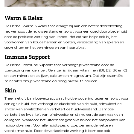
.
Warm & Relax
De Herbal Warm & Relax thee draagt bij aan een betere doorbloeding:
het verhoogt de huidweerstand en zorgt voor een goed doorbloede huid
door de positieve werking van kaneel. Het extract helpt ook bij het
voorkomen van koude handen en voeten, versoepeling van spieren en
gewrichten en het verminderen van haaruitval.
Immune Support
De Herbal Immune Support thee verhoogt je weerstand door de
toevoeging van gember. Gember is rijk aan vitaminen (B1, B2, B6 en C)
en aan mineralen als ijzer, calcium en magnesium. Dat zijn essentiële
mineralen om je weerstand op hoog niveau te houden.
Skin
Thee met dit bamboe-extract gaat huidveroudering tegen en zorgt voor
een egale huid. Het verhoogt de elasticiteit van de huid, stimuleert de
afvoer van afvalstoffen en verbetert de huidweerstand. Bamboe
verbetert de kwaliteit van bindweefsel en stimuleert de aanmaak van
collageen, waardoor het uitermate geschikt is voor het aanpakken van
huidproblemen. Voor alle huidtypes: droge, gemengde, vette en
vochtarme huid. Door de verkoelende werking is bamboe ook