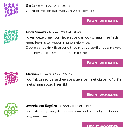
6 mei 2023 at 00:17
Gerda
Gemberthee en dan wel van verse gember.
Beantwoorden
6 mei 2023 at 01:42
Linda Smeets
Ik ken deze thee nog niet en doe dan ook graag mee in de
hoop kennis te mogen maken hiermee.
Doorgaans drink ik groene thee met verschillende smaken,
earl grey thee, jasmijn- en kamille thee.
Beantwoorden
6 mei 2023 at 09:49
Marina
Ik drink graag verse thee zoals gember met citroen of thijm
met sinaasappel. Heerlijk!
Beantwoorden
6 mei 2023 at 10:05
Antonia van Eegelen
Ik drink heel graag de rooibos shai met kaneel, gember en
nog veel meer
Beantwoorden