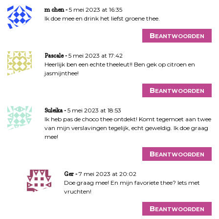
g
5 mei 2023 at 16:35
m chen
Ik doe mee en drink het liefst groene thee.
a
t
Beantwoorden
i
e
5 mei 2023 at 17:42
Pascale
Heerlijk ben een echte theeleut!! Ben gek op citroen en
jasmijnthee!
Beantwoorden
5 mei 2023 at 18:53
Suleika
Ik heb pas de choco thee ontdekt! Komt tegemoet aan twee
van mijn verslavingen tegelijk, echt geweldig. Ik doe graag
mee!
Beantwoorden
7 mei 2023 at 20:02
Ger
Doe graag mee! En mijn favoriete thee? Iets met
vruchten!
Beantwoorden