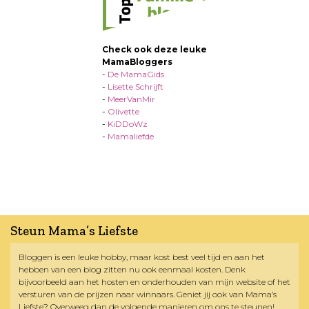
Check ook deze leuke
MamaBloggers
-
De MamaGids
-
Lisette Schrijft
-
MeerVanMir
-
Olivette
-
KiDDoWz
-
Mamaliefde
Steun Mama’s Liefste
Bloggen is een leuke hobby, maar kost best veel tijd en aan het
hebben van een blog zitten nu ook eenmaal kosten. Denk
bijvoorbeeld aan het hosten en onderhouden van mijn website of het
versturen van de prijzen naar winnaars. Geniet jij ook van Mama’s
Liefste? Overweeg dan de volgende manieren om ons te steunen!