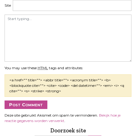
Site
You may use these
HTML
tags and attributes:
<a href="" title=""> <abbr title=""> <acronym title=""> <b>
<blockquote cite=""> <cite> <code> <del datetime=""> <em> <i> <q
cite=""> <s> <strike> <strong>
Deze site gebruikt Akismet om spam te verminderen.
Bekijk hoe je
reactie gegevens worden verwerkt
.
Doorzoek site