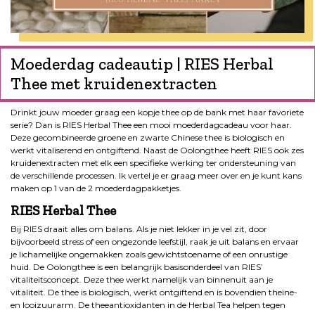
Moederdag cadeautip | RIES Herbal
Thee met kruidenextracten
Drinkt jouw moeder graag een kopje thee op de bank met haar favoriete
serie? Dan is RIES Herbal Thee een mooi moederdagcadeau voor haar.
Deze gecombineerde groene en zwarte Chinese thee is biologisch en
werkt vitaliserend en ontgiftend. Naast de Oolongthee heeft RIES ook zes
kruidenextracten met elk een specifieke werking ter ondersteuning van
de verschillende processen. Ik vertel je er graag meer over en je kunt kans
maken op 1 van de 2 moederdagpakketjes.
RIES Herbal Thee
Bij RIES draait alles om balans. Als je niet lekker in je vel zit, door
bijvoorbeeld stress of een ongezonde leefstijl, raak je uit balans en ervaar
je lichamelijke ongemakken zoals gewichtstoename of een onrustige
huid. De Oolongthee is een belangrijk basisonderdeel van RIES’
vitaliteitsconcept. Deze thee werkt namelijk van binnenuit aan je
vitaliteit. De thee is biologisch, werkt ontgiftend en is bovendien theïne-
en looizuurarm. De theeantioxidanten in de Herbal Tea helpen tegen