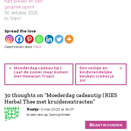
hart breekt én een
gesprek opent
30 oktober 2025
In "Film"
Spread the love
Geschreven door
Fleur
B
Moederdag cadeau tip |
Een veilige en
e
Laat de zomer maar komen
kindvriendelijke
met Hawaiian Tropic
keuken creëer je
r
zo!
i
c
30 thoughts on “
Moederdag cadeautip | RIES
h
Herbal Thee met kruidenextracten
”
t
5 mei 2023 at 16:07
Noortje
n
Ik ben dol op Jasmijnthee!
a
v
Beantwoorden
i