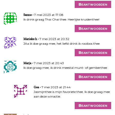
Beantwoorden
7 mei 2023 at 17:08
Sanne
Ik drink graag Thai Chai thee. Heerlijke kruidenthee!
Beantwoorden
7 mei 2023 at 20:32
Marieke h
JAa ik doe graag mee, het liefst drink ik rooibos thee
Beantwoorden
7 mei 2023 at 20:43
Marja
Ik doe graag mee, ik drink meestal munt- of gemberthee
Beantwoorden
7 mei 2023 at 21:44
Gea
Jasmijnthee is mijn favoriete thee. Ik doe graag mee
aan deze winactie.
Beantwoorden