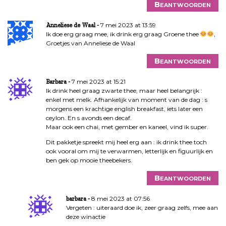
Beantwoorden
7 mei 2023 at 13:59
Anneliese de Waal
Ik doe erg graag mee, ik drink erg graag Groene thee
,
Groetjes van Anneliese de Waal
Beantwoorden
7 mei 2023 at 15:21
Barbara
Ik drink heel graag zwarte thee, maar heel belangrijk :
enkel met melk. Afhankelijk van moment van de dag : s
morgens een krachtige english breakfast, iets later een
ceylon. En s avonds een decaf.
Maar ook een chai, met gember en kaneel, vind ik super.
Dit pakketje spreekt mij heel erg aan : ik drink thee toch
ook vooral om mij te verwarmen, letterlijk en figuurlijk en
ben gek op mooie theebekers.
Beantwoorden
8 mei 2023 at 07:56
barbara
Vergeten : uiteraard doe ik, zeer graag zelfs, mee aan
deze winactie