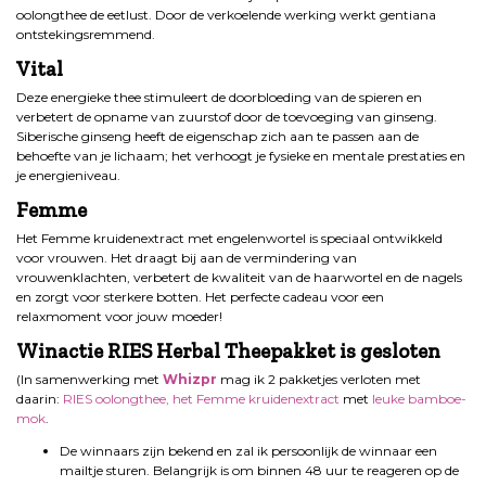
oolongthee de eetlust. Door de verkoelende werking werkt gentiana
ontstekingsremmend.
Vital
Deze energieke thee stimuleert de doorbloeding van de spieren en
verbetert de opname van zuurstof door de toevoeging van ginseng.
Siberische ginseng heeft de eigenschap zich aan te passen aan de
behoefte van je lichaam; het verhoogt je fysieke en mentale prestaties en
je energieniveau.
Femme
Het Femme kruidenextract met engelenwortel is speciaal ontwikkeld
voor vrouwen. Het draagt bij aan de vermindering van
vrouwenklachten, verbetert de kwaliteit van de haarwortel en de nagels
en zorgt voor sterkere botten. Het perfecte cadeau voor een
relaxmoment voor jouw moeder!
Winactie RIES Herbal Theepakket is gesloten
(In samenwerking met
Whizpr
mag ik 2 pakketjes verloten met
daarin:
RIES oolongthee, het Femme kruidenextract
met
leuke bamboe-
mok
.
De winnaars zijn bekend en zal ik persoonlijk de winnaar een
mailtje sturen. Belangrijk is om binnen 48 uur te reageren op de