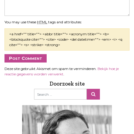
You may use these
HTML
tags and attributes:
<a href="" title=""> <abbr title=""> <acronym title=""> <b>
<blockquote cite=""> <cite> <code> <del datetime=""> <em> <i> <q
cite=""> <s> <strike> <strong>
Deze site gebruikt Akismet om spam te verminderen.
Bekijk hoe je
reactie gegevens worden verwerkt
.
Doorzoek site