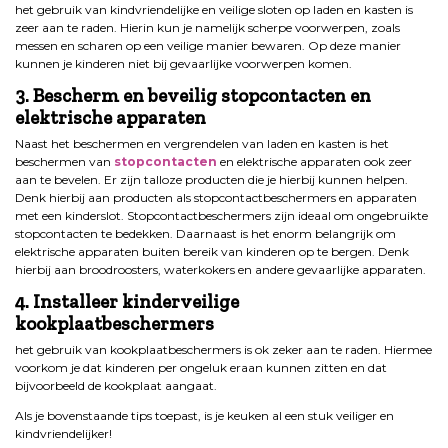
het gebruik van kindvriendelijke en veilige sloten op laden en kasten is
zeer aan te raden. Hierin kun je namelijk scherpe voorwerpen, zoals
messen en scharen op een veilige manier bewaren. Op deze manier
kunnen je kinderen niet bij gevaarlijke voorwerpen komen.
3. Bescherm en beveilig stopcontacten en
elektrische apparaten
Naast het beschermen en vergrendelen van laden en kasten is het
beschermen van
stopcontacten
en elektrische apparaten ook zeer
aan te bevelen. Er zijn talloze producten die je hierbij kunnen helpen.
Denk hierbij aan producten als stopcontactbeschermers en apparaten
met een kinderslot. Stopcontactbeschermers zijn ideaal om ongebruikte
stopcontacten te bedekken. Daarnaast is het enorm belangrijk om
elektrische apparaten buiten bereik van kinderen op te bergen. Denk
hierbij aan broodroosters, waterkokers en andere gevaarlijke apparaten.
4. Installeer kinderveilige
kookplaatbeschermers
het gebruik van kookplaatbeschermers is ok zeker aan te raden. Hiermee
voorkom je dat kinderen per ongeluk eraan kunnen zitten en dat
bijvoorbeeld de kookplaat aangaat.
Als je bovenstaande tips toepast, is je keuken al een stuk veiliger en
kindvriendelijker!