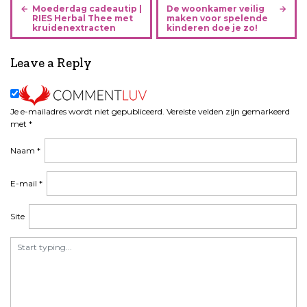
B
Moederdag cadeautip |
De woonkamer veilig
e
RIES Herbal Thee met
maken voor spelende
kruidenextracten
kinderen doe je zo!
r
i
Leave a Reply
c
h
t
n
Je e-mailadres wordt niet gepubliceerd.
Vereiste velden zijn gemarkeerd
a
met
*
v
Naam
*
i
g
a
E-mail
*
t
i
Site
e