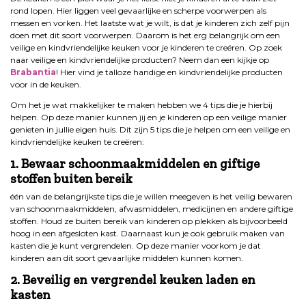
rond lopen. Hier liggen veel gevaarlijke en scherpe voorwerpen als
messen en vorken. Het laatste wat je wilt, is dat je kinderen zich zelf pijn
doen met dit soort voorwerpen. Daarom is het erg belangrijk om een
veilige en kindvriendelijke keuken voor je kinderen te creëren. Op zoek
naar veilige en kindvriendelijke producten? Neem dan een kijkje op
Brabantia
! Hier vind je talloze handige en kindvriendelijke producten
voor in de keuken.
Om het je wat makkelijker te maken hebben we 4 tips die je hierbij
helpen. Op deze manier kunnen jij en je kinderen op een veilige manier
genieten in jullie eigen huis. Dit zijn 5 tips die je helpen om een veilige en
kindvriendelijke keuken te creëren:
1. Bewaar schoonmaakmiddelen en giftige
stoffen buiten bereik
één van de belangrijkste tips die je willen meegeven is het veilig bewaren
van schoonmaakmiddelen, afwasmiddelen, medicijnen en andere giftige
stoffen. Houd ze buiten bereik van kinderen op plekken als bijvoorbeeld
hoog in een afgesloten kast. Daarnaast kun je ook gebruik maken van
kasten die je kunt vergrendelen. Op deze manier voorkom je dat
kinderen aan dit soort gevaarlijke middelen kunnen komen.
2. Beveilig en vergrendel keuken laden en
kasten