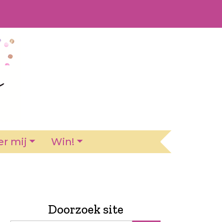
r mij
Win!
Doorzoek site