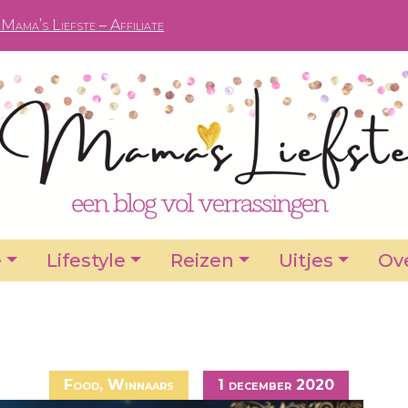
Mama’s Liefste – Affiliate
e
Lifestyle
Reizen
Uitjes
Ove
Food
,
Winnaars
1 december 2020