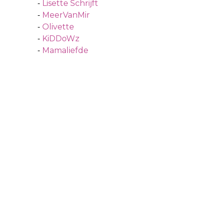
-
Lisette Schrijft
-
MeerVanMir
-
Olivette
-
KiDDoWz
-
Mamaliefde