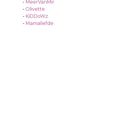
-
MeerVanMir
-
Olivette
-
KiDDoWz
-
Mamaliefde