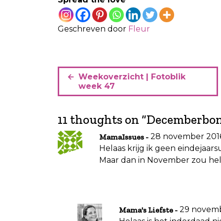
Geschreven door
Fleur
B
Weekoverzicht | Fotoblik
e
week 47
r
i
11 thoughts on “
Decemberbon
c
28 november 2016
MamaIssues
h
Helaas krijg ik geen eindejaar
t
Maar dan in November zou hele
n
a
v
29 novembe
Mama's Liefste