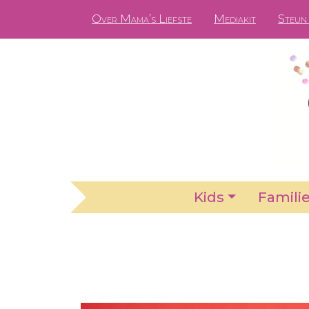
Skip
Over Mama’s Liefste
Mediakit
Steun 
to
content
Kids
Famili