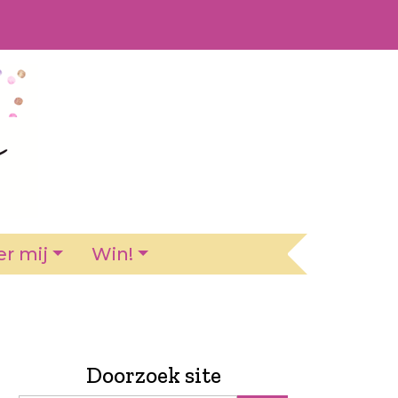
r mij
Win!
Doorzoek site