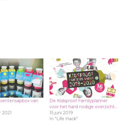
roentensapbox van
De Kidsproof Familyplanner
voor het hard nodige overzicht…
 2021
15 juni 2019
In "Life Hack"