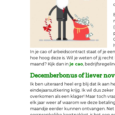
In je cao of arbeidscontract staat of je e
hoe hoog deze is. Wil je weten of jij rech
maand? Kijk dan in
je cao
, bedrijfsregeli
Decemberbonus of liever no
Ik ben uiteraard heel erg blij dat ik aan 
eindejaarsuitkering krijg. Ik wil dus zeker 
overkomen als een klager! Maar toch vra
elk jaar weer af waarom we deze betaling
maandje eerder kunnen ontvangen. Net 
oorspronkelijke kerstpakket, is het een g