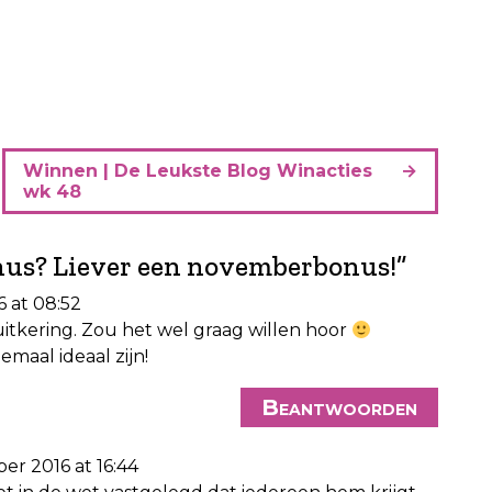
Winnen | De Leukste Blog Winacties
wk 48
us? Liever een novemberbonus!
”
 at 08:52
suitkering. Zou het wel graag willen hoor
maal ideaal zijn!
Beantwoorden
r 2016 at 16:44