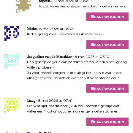
9 mei 2026 at 20:45
SophiaG
Ik zou vaker een ontspannend bad moeten nemen.
Beantwoorden
8 mei 2026 at 05:09
Mieke
Ik doe graag mee. ´s avonds als ik moe ben
Beantwoorden
8 mei 2026 at 06:10
Jacqueline van de Manakker
Ben gek op de geur van perziken en zou dit dus heel graag
willen proberen.
Ja voor mezelf zorgen, is dus altijd het laatste wat ik doe,
alles gaat voor, misschien is dit een stok achter de deur
Beantwoorden
8 mei 2026 at 07:41
Lizzy
Oh wat lijkt me dit heerlijk! Ik zou mezelf eigenlijk wat
vaker een “rustig” douche momentje moeten gunnen!
Beantwoorden