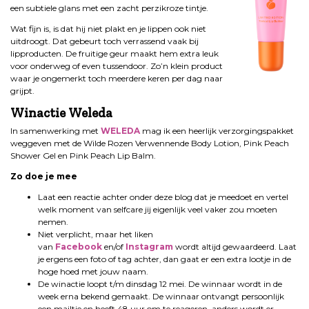
een subtiele glans met een zacht perzikroze tintje.
Wat fijn is, is dat hij niet plakt en je lippen ook niet
uitdroogt. Dat gebeurt toch verrassend vaak bij
lipproducten. De fruitige geur maakt hem extra leuk
voor onderweg of even tussendoor. Zo’n klein product
waar je ongemerkt toch meerdere keren per dag naar
grijpt.
Winactie
Weleda
In samenwerking met
WELEDA
mag ik een heerlijk verzorgingspakket
weggeven met de Wilde Rozen Verwennende Body Lotion, Pink Peach
Shower Gel en Pink Peach Lip Balm.
Zo doe je mee
Laat een reactie achter onder deze blog dat je meedoet en vertel
welk moment van selfcare jij eigenlijk veel vaker zou moeten
nemen.
Niet verplicht, maar het liken
van
Facebook
en/of
Instagram
wordt altijd gewaardeerd. Laat
je ergens een foto of tag achter, dan gaat er een extra lootje in de
hoge hoed met jouw naam.
De winactie loopt t/m dinsdag 12 mei. De winnaar wordt in de
week erna bekend gemaakt. De winnaar ontvangt persoonlijk
een mailtje en heeft 48 uur om te reageren, anders wordt er