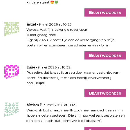
kinderen gaat
Beantwoorden
9 mei 2026 at 10:23
Astrid
Weleda, wat fijn, zeker die rozengeur!
Ik loot graag mee.
Eigenlijk zou ik meer tijd aan de verzorging van mijn
voeten willen spenderen, die schieten er vaak bij in.
Beantwoorden
9 mei 2026 at 10:32
Ineke
Puzzelen, dat is wat ik graag doe maar er vaak niet van
komt. En deze set lijkt me een heerlijke verwennerij
natuurlijk!!
Beantwoorden
9 mei 2026 at 11:12
Marloes F
Wauw, ik loot graag mee! Ik zou meer aandacht aan mijn
lippen moeten besteden. Die zijn nog wel eens gespleten en
dan denk ik ‘ach, dat komt wel die lipbalsem’.