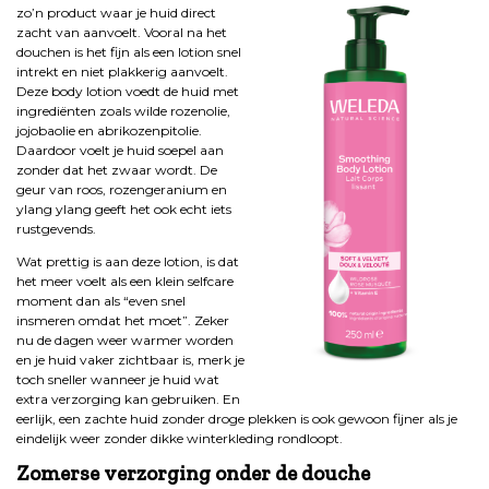
zo’n product waar je huid direct
zacht van aanvoelt. Vooral na het
douchen is het fijn als een lotion snel
intrekt en niet plakkerig aanvoelt.
Deze body lotion voedt de huid met
ingrediënten zoals wilde rozenolie,
jojobaolie en abrikozenpitolie.
Daardoor voelt je huid soepel aan
zonder dat het zwaar wordt. De
geur van roos, rozengeranium en
ylang ylang geeft het ook echt iets
rustgevends.
Wat prettig is aan deze lotion, is dat
het meer voelt als een klein selfcare
moment dan als “even snel
insmeren omdat het moet”. Zeker
nu de dagen weer warmer worden
en je huid vaker zichtbaar is, merk je
toch sneller wanneer je huid wat
extra verzorging kan gebruiken. En
eerlijk, een zachte huid zonder droge plekken is ook gewoon fijner als je
eindelijk weer zonder dikke winterkleding rondloopt.
Zomerse verzorging onder de douche