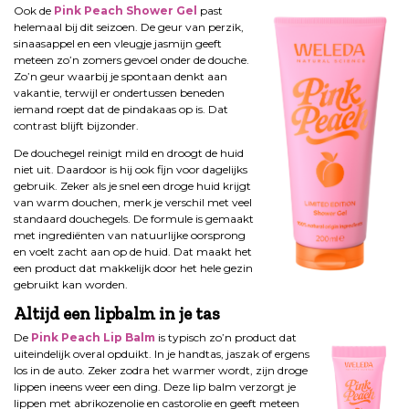
Ook de
Pink Peach Shower Gel
past
helemaal bij dit seizoen. De geur van perzik,
sinaasappel en een vleugje jasmijn geeft
meteen zo’n zomers gevoel onder de douche.
Zo’n geur waarbij je spontaan denkt aan
vakantie, terwijl er ondertussen beneden
iemand roept dat de pindakaas op is. Dat
contrast blijft bijzonder.
De douchegel reinigt mild en droogt de huid
niet uit. Daardoor is hij ook fijn voor dagelijks
gebruik. Zeker als je snel een droge huid krijgt
van warm douchen, merk je verschil met veel
standaard douchegels. De formule is gemaakt
met ingrediënten van natuurlijke oorsprong
en voelt zacht aan op de huid. Dat maakt het
een product dat makkelijk door het hele gezin
gebruikt kan worden.
Altijd een lipbalm in je tas
De
Pink Peach Lip Balm
is typisch zo’n product dat
uiteindelijk overal opduikt. In je handtas, jaszak of ergens
los in de auto. Zeker zodra het warmer wordt, zijn droge
lippen ineens weer een ding. Deze lip balm verzorgt je
lippen met abrikozenolie en castorolie en geeft meteen