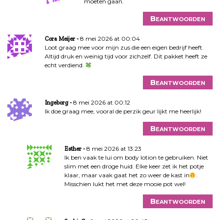
moeten gaan.
Beantwoorden
8 mei 2026 at 00:04
Cora Meijer
Loot graag mee voor mijn zus die een eigen bedrijf heeft.
Altijd druk en weinig tijd voor zichzelf. Dit pakket heeft ze
echt verdiend.
Beantwoorden
8 mei 2026 at 00:12
Ingeborg
Ik doe graag mee, vooral de perzik geur lijkt me heerlijk!
Beantwoorden
8 mei 2026 at 13:23
Esther
Ik ben vaak te lui om body lotion te gebruiken. Niet
slim met een droge huid. Elke keer zet ik het potje
klaar, maar vaak gaat het zo weer de kast in
.
Misschien lukt het met deze mooie pot wel!
Beantwoorden