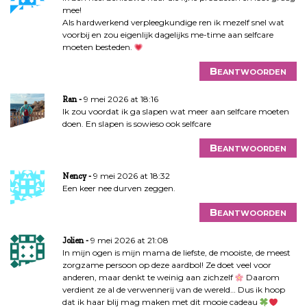
mee!
Als hardwerkend verpleegkundige ren ik mezelf snel wat
voorbij en zou eigenlijk dagelijks me-time aan selfcare
moeten besteden.
Beantwoorden
9 mei 2026 at 18:16
Ran
Ik zou voordat ik ga slapen wat meer aan selfcare moeten
doen. En slapen is sowieso ook selfcare
Beantwoorden
9 mei 2026 at 18:32
Nency
Een keer nee durven zeggen.
Beantwoorden
9 mei 2026 at 21:08
Jolien
In mijn ogen is mijn mama de liefste, de mooiste, de meest
zorgzame persoon op deze aardbol! Ze doet veel voor
anderen, maar denkt te weinig aan zichzelf
Daarom
verdient ze al de verwennerij van de wereld… Dus ik hoop
dat ik haar blij mag maken met dit mooie cadeau