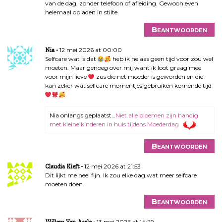
van de dag, zonder telefoon of afleiding. Gewoon even
helemaal opladen in stilte.
Beantwoorden
12 mei 2026 at 00:00
Nia
Selfcare wat is dat
heb ik helaas geen tijd voor zou wel
moeten. Maar genoeg over mij want ik loot graag mee
voor mijn lieve
zus die net moeder is geworden en die
kan zeker wat selfcare momentjes gebruiken komende tijd
Nia onlangs geplaatst…
Niet alle bloemen zijn handig
met kleine kinderen in huis tijdens Moederdag
Beantwoorden
12 mei 2026 at 21:53
Claudia Kieft
Dit lijkt me heel fijn. Ik zou elke dag wat meer selfcare
moeten doen.
Beantwoorden
13 mei 2026 at 14:29