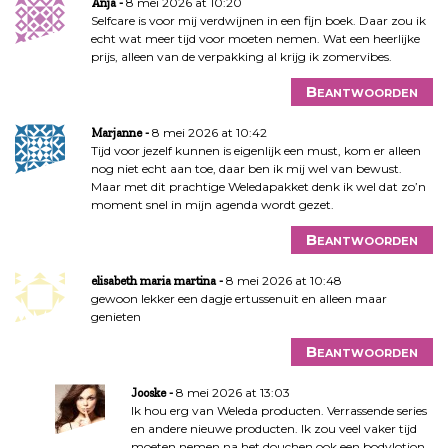
8 mei 2026 at 10:20
Anja
Selfcare is voor mij verdwijnen in een fijn boek. Daar zou ik
echt wat meer tijd voor moeten nemen. Wat een heerlijke
prijs, alleen van de verpakking al krijg ik zomervibes.
Beantwoorden
8 mei 2026 at 10:42
Marjanne
Tijd voor jezelf kunnen is eigenlijk een must, kom er alleen
nog niet echt aan toe, daar ben ik mij wel van bewust.
Maar met dit prachtige Weledapakket denk ik wel dat zo’n
moment snel in mijn agenda wordt gezet.
Beantwoorden
8 mei 2026 at 10:48
elisabeth maria martina
gewoon lekker een dagje ertussenuit en alleen maar
genieten
Beantwoorden
8 mei 2026 at 13:03
Jooske
Ik hou erg van Weleda producten. Verrassende series
en andere nieuwe producten. Ik zou veel vaker tijd
moeten nemen na het douchen ook een bodylotion