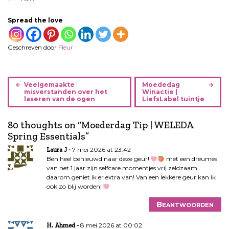
Spread the love
Geschreven door
Fleur
B
Veelgemaakte
Moededag
e
misverstanden over het
Winactie |
laseren van de ogen
LiefsLabel tuintje
r
i
80 thoughts on “
Moederdag Tip | WELEDA
c
Spring Essentials
”
h
t
7 mei 2026 at 23:42
Laura J
n
Ben heel benieuwd naar deze geur!
met een dreumes
van net 1 jaar zijn selfcare momentjes vrij zeldzaam..
a
daarom geniet ik er extra van! Van een lekkere geur kan ik
v
ook zo blij worden!
i
g
Beantwoorden
a
8 mei 2026 at 00:02
t
H. Ahmed