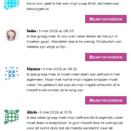
Als ik win, geef ik het aan mijn zusje Britt, die helemaal
beautygek is!
Beantwoorden
9 mei 2026 at 08:03
Saskia
Ik doe graag mee. Ik zou wat vaker lekker de natuur in
moeten gaan. Wandelen doe ik te weinig. Producten van
Weleda zijn altijd zo fijn.
Beantwoorden
9 mei 2026 at 08:32
Majonne
Ik doe graag mee, ik moet meer doen aan selfcare in het
algemeen. Maar met name mijn nagels knippen moet
vaker. Nu gebeurt dat pas als mijn nagels scheuren of ik
mezelf krab omdat ze te lang zijn.
Beantwoorden
9 mei 2026 at 10:15
Alinda
Ik doe zeker graag mee! mijn zelfcare die ik eigenlijk vaker
moet doen is bodylotion. Ik gun mezelf daar te weinig tijd
voor dit komt door dat de meeste aandacht naar de