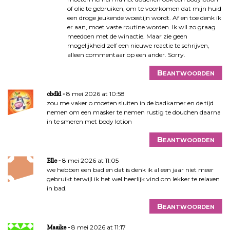
of olie te gebruiken, om te voorkomen dat mijn huid
een droge jeukende woestijn wordt. Af en toe denk ik
er aan, moet vaste routine worden. Ik wil zo graag
meedoen met de winactie. Maar zie geen
mogelijkheid zelf een nieuwe reactie te schrijven,
alleen commentaar op een ander. Sorry.
Beantwoorden
8 mei 2026 at 10:58
cbdkl
zou me vaker o moeten sluiten in de badkamer en de tijd
nemen om een masker te nemen rustig te douchen daarna
in te smeren met body lotion
Beantwoorden
8 mei 2026 at 11:05
Elle
we hebben een bad en dat is denk ik al een jaar niet meer
gebruikt terwijl ik het wel heerlijk vind om lekker te relaxen
in bad.
Beantwoorden
8 mei 2026 at 11:17
Maaike