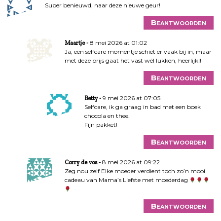
Super benieuwd, naar deze nieuwe geur!
i
e
Beantwoorden
8 mei 2026 at 01:02
Maartje
Ja, een selfcare momentje schiet er vaak bij in, maar
met deze prijs gaat het vast wél lukken, heerlijk!!
Beantwoorden
9 mei 2026 at 07:05
Betty
Selfcare, ik ga graag in bad met een boek
chocola en thee.
Fijn pakket!
Beantwoorden
8 mei 2026 at 09:22
Corry de vos
Zeg nou zelf Elke moeder verdient toch zo’n mooi
cadeau van Mama’s Liefste met moederdag
Beantwoorden