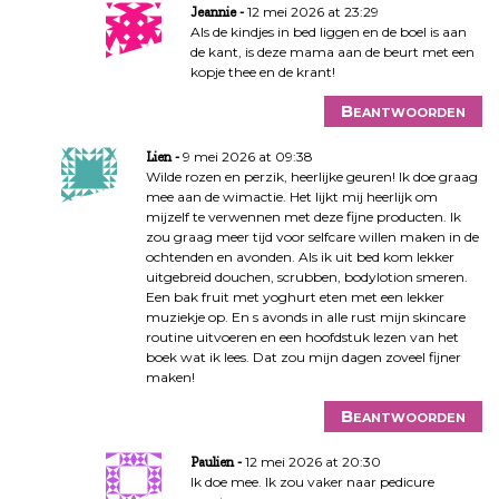
12 mei 2026 at 23:29
Jeannie
Als de kindjes in bed liggen en de boel is aan
de kant, is deze mama aan de beurt met een
kopje thee en de krant!
Beantwoorden
9 mei 2026 at 09:38
Lien
Wilde rozen en perzik, heerlijke geuren! Ik doe graag
mee aan de wimactie. Het lijkt mij heerlijk om
mijzelf te verwennen met deze fijne producten. Ik
zou graag meer tijd voor selfcare willen maken in de
ochtenden en avonden. Als ik uit bed kom lekker
uitgebreid douchen, scrubben, bodylotion smeren.
Een bak fruit met yoghurt eten met een lekker
muziekje op. En s avonds in alle rust mijn skincare
routine uitvoeren en een hoofdstuk lezen van het
boek wat ik lees. Dat zou mijn dagen zoveel fijner
maken!
Beantwoorden
12 mei 2026 at 20:30
Paulien
Ik doe mee. Ik zou vaker naar pedicure