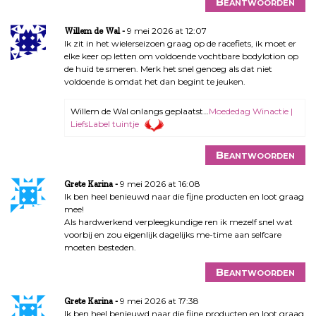
Beantwoorden
9 mei 2026 at 12:07
Willem de Wal
Ik zit in het wielerseizoen graag op de racefiets, ik moet er
elke keer op letten om voldoende vochtbare bodylotion op
de huid te smeren. Merk het snel genoeg als dat niet
voldoende is omdat het dan begint te jeuken.
Willem de Wal onlangs geplaatst…
Moededag Winactie |
LiefsLabel tuintje
Beantwoorden
9 mei 2026 at 16:08
Grete Karina
Ik ben heel benieuwd naar die fijne producten en loot graag
mee!
Als hardwerkend verpleegkundige ren ik mezelf snel wat
voorbij en zou eigenlijk dagelijks me-time aan selfcare
moeten besteden.
Beantwoorden
9 mei 2026 at 17:38
Grete Karina
Ik ben heel benieuwd naar die fijne producten en loot graag