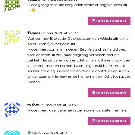
Ik doe graag mee, die bodylotion schiet er nog wel eens bij
in
Beantwoorden
8 mei 2026 at 23:03
Tamara
Wat een heerlijke actie! De producten van Weleda zijn altijd
zo puur en fijn voor de huid.
Ik doe mee voor mijn moeder. Ze cijfert zichzelf altijd weg
voor anderen. Ik zou haar dolgraag verrassen met dit
pakket. Het selfcare-moment dat zij (en ik stiekem ook) veel
vaker zou moeten nemen, is een uitgebreid badmoment
zonder afleiding. Gewoon even de deur op slot, de geur van
wilde rozen om je heen en de tijd nemen om écht tot rust te
komen.
Beantwoorden
9 mei 2026 at 00:59
m chen
Ik doe mee, ik zal vaker een spa-moment moeten nemen.
Beantwoorden
9 mei 2026 at 01:13
Huub