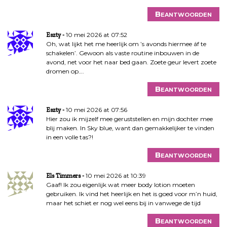
Beantwoorden
10 mei 2026 at 07:52
Eszty
Oh, wat lijkt het me heerlijk om ’s avonds hiermee áf te
schakelen’. Gewoon als vaste routine inbouwen in de
avond, net voor het naar bed gaan. Zoete geur levert zoete
dromen op….
Beantwoorden
10 mei 2026 at 07:56
Eszty
Hier zou ik mijzelf mee geruststellen en mijn dochter mee
blij maken. In Sky blue, want dan gemakkelijker te vinden
in een volle tas?!
Beantwoorden
10 mei 2026 at 10:39
Els Timmers
Gaaf! Ik zou eigenlijk wat meer body lotion moeten
gebruiken. Ik vind het heerlijk en het is goed voor m’n huid,
maar het schiet er nog wel eens bij in vanwege de tijd
Beantwoorden