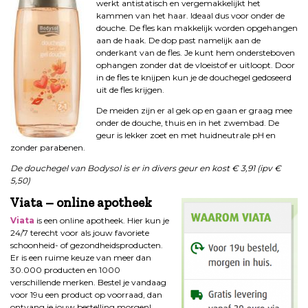
werkt antistatisch en vergemakkelijkt het
kammen van het haar. Ideaal dus voor onder de
douche. De fles kan makkelijk worden opgehangen
aan de haak. De dop past namelijk aan de
onderkant van de fles. Je kunt hem ondersteboven
ophangen zonder dat de vloeistof er uitloopt. Door
in de fles te knijpen kun je de douchegel gedoseerd
uit de fles krijgen.
De meiden zijn er al gek op en gaan er graag mee
onder de douche, thuis en in het zwembad. De
geur is lekker zoet en met huidneutrale pH en
zonder parabenen.
De douchegel van Bodysol is er in divers geur en kost € 3,91 (ipv
€
5,50)
Viata – online apotheek
Viata
is een online apotheek. Hier kun je
24/7 terecht voor als jouw favoriete
schoonheid- of gezondheidsproducten.
Er is een ruime keuze van meer dan
30.000 producten en 1000
verschillende merken. Bestel je vandaag
voor 19u een product op voorraad, dan
ontvang je jouw bestelling morgen!