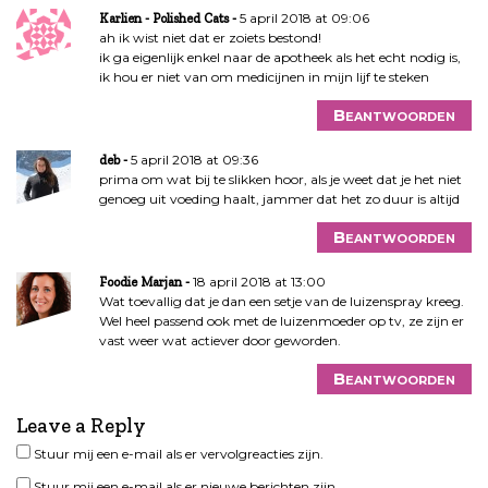
5 april 2018 at 09:06
Karlien - Polished Cats
ah ik wist niet dat er zoiets bestond!
ik ga eigenlijk enkel naar de apotheek als het echt nodig is,
ik hou er niet van om medicijnen in mijn lijf te steken
Beantwoorden
5 april 2018 at 09:36
deb
prima om wat bij te slikken hoor, als je weet dat je het niet
genoeg uit voeding haalt, jammer dat het zo duur is altijd
Beantwoorden
18 april 2018 at 13:00
Foodie Marjan
Wat toevallig dat je dan een setje van de luizenspray kreeg.
Wel heel passend ook met de luizenmoeder op tv, ze zijn er
vast weer wat actiever door geworden.
Beantwoorden
Leave a Reply
Stuur mij een e-mail als er vervolgreacties zijn.
Stuur mij een e-mail als er nieuwe berichten zijn.