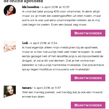
de online apotheek
”
h
t
4 april 2018 at 10:57
kiki hasselton
n
ik vind dat best prijzig €16 voor vitamines. Ik denk altijd
maar zo: je moet die voedingstoffen uit eten halen, maar
a
soms wil ik ook wel eens vitaminepillen slikken als ik mij
v
ziek begin te voelen. Even een boost zeg maar.
i
g
Beantwoorden
a
4 april 2018 at 11:34
t
Lodi
Ik haal eigenlijk alleen mijn medicijnen bij de apotheek,
i
maar er is hier natuurlijk heel veel meer te kopen. Ik weet
e
eerlijk gezegd niet of het dezelfde prijs is als bijvoorbeeld de
drogist, al zal je dit wel denken. Dat je het online kan
bestellen is natuurlijk hartstikke makkelijk. Die preventieve
spray tegen hoofdluis is trouwens wel makkelijk!
Beantwoorden
4 april 2018 at 11:37
tamara
Wat een handig pakket, wel handig dat je ook een maand
ermee kan doen
Beantwoorden