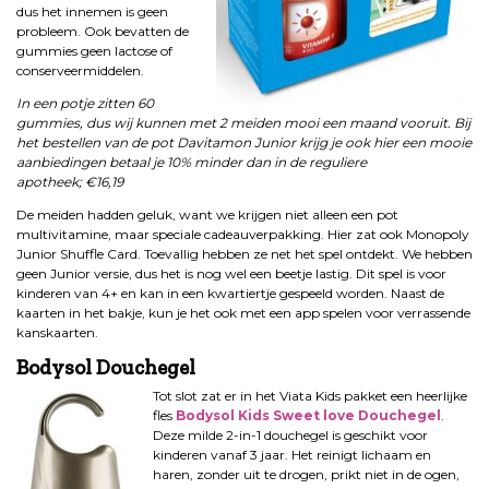
dus het innemen is geen
probleem. Ook bevatten de
gummies geen lactose of
conserveermiddelen.
In een potje zitten 60
gummies, dus wij kunnen met 2 meiden mooi een maand vooruit. Bij
het bestellen van de pot Davitamon Junior krijg je ook hier een mooie
aanbiedingen betaal je 10% minder dan in de reguliere
apotheek;
€16,19
De meiden hadden geluk, want we krijgen niet alleen een pot
multivitamine, maar speciale cadeauverpakking. Hier zat ook Monopoly
Junior Shuffle Card. Toevallig hebben ze net het spel ontdekt. We hebben
geen Junior versie, dus het is nog wel een beetje lastig. Dit spel is voor
kinderen van 4+ en kan in een kwartiertje gespeeld worden. Naast de
kaarten in het bakje, kun je het ook met een app spelen voor verrassende
kanskaarten.
Bodysol Douchegel
Tot slot zat er in het Viata Kids pakket een heerlijke
fles
Bodysol Kids Sweet love Douchegel
.
Deze milde 2-in-1 douchegel is geschikt voor
kinderen vanaf 3 jaar. Het reinigt lichaam en
haren, zonder uit te drogen, prikt niet in de ogen,