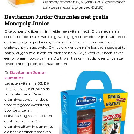
De spray is voor €10,36 (dat is 20% goedkoper,
dan de standaard prijs van
€12,95)
Davitamon Junior Gummies met gratis
Monopoly Junior
Elke ochtend krijgen mijn meiden een vitaminepil. Dit is met name
omdat het beide niet van die geweldige groenten eters zijn. Fruit, brood
en zuivel is geen probleem, maar groente is elke avond weer een
onderwerp van gesprek… Om de druk er aan mijn kant een beetje af te
halen, krijgen ze dus een multivitamine pil. Mijn voorkeur heeft zeker
een pil waarin ook vitamine D zit, want zeker met dit weer blijven ze
liever binnenspelen, dan naar buiten.
De
Davitamon Junior
Gummies
bevatten vitamine B3, B6,
B12, C, D3, E, biotine en de
mineralen zink. Deze
vitamines zorgen er deels
voor een goede weerstand,
voor de groei en
ontwikkeling van de botten
en sterke tanden. De
vitamine zitten in gummies
die naar aardbeien smaken,