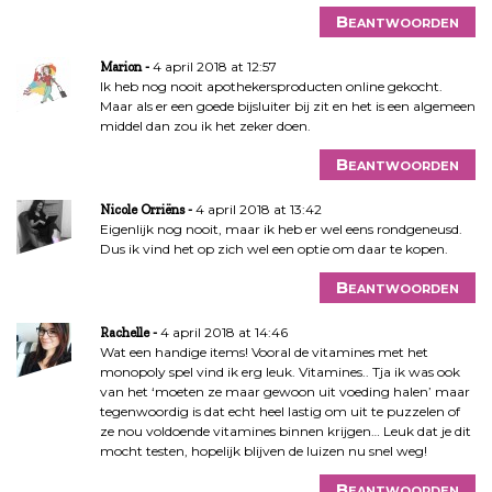
Beantwoorden
4 april 2018 at 12:57
Marion
Ik heb nog nooit apothekersproducten online gekocht.
Maar als er een goede bijsluiter bij zit en het is een algemeen
middel dan zou ik het zeker doen.
Beantwoorden
4 april 2018 at 13:42
Nicole Orriëns
Eigenlijk nog nooit, maar ik heb er wel eens rondgeneusd.
Dus ik vind het op zich wel een optie om daar te kopen.
Beantwoorden
4 april 2018 at 14:46
Rachelle
Wat een handige items! Vooral de vitamines met het
monopoly spel vind ik erg leuk. Vitamines.. Tja ik was ook
van het ‘moeten ze maar gewoon uit voeding halen’ maar
tegenwoordig is dat echt heel lastig om uit te puzzelen of
ze nou voldoende vitamines binnen krijgen… Leuk dat je dit
mocht testen, hopelijk blijven de luizen nu snel weg!
Beantwoorden