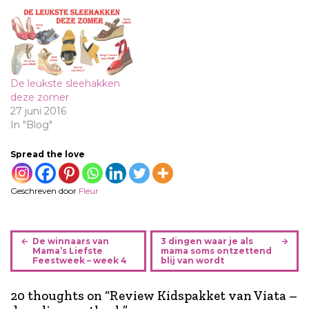
De leukste sleehakken
deze zomer
27 juni 2016
In "Blog"
Spread the love
Geschreven door
Fleur
B
De winnaars van
3 dingen waar je als
e
Mama’s Liefste
mama soms ontzettend
Feestweek – week 4
blij van wordt
r
i
20 thoughts on “
Review Kidspakket van Viata –
c