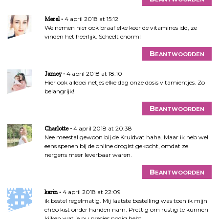
4 april 2018 at 15:12
Merel
We nemen hier ook braaf elke keer de vitamines idd, ze
vinden het heerlijk. Scheelt enorm!
Beantwoorden
4 april 2018 at 18:10
Jamey
Hier ook allebei netjes elke dag onze dosis vitamientjes. Zo
belangrijk!
Beantwoorden
4 april 2018 at 20:38
Charlotte
Nee meestal gewoon bij de Kruidvat haha. Maar ik heb wel
eens spenen bij de online drogist gekocht, omdat ze
nergens meer leverbaar waren.
Beantwoorden
4 april 2018 at 22:09
karin
ik bestel regelmatig. Mij laatste bestelling was toen ik mijn
ehbo kist onder handen nam. Prettig om rustig te kunnen
kijken wat je nu precies nodig hebt.