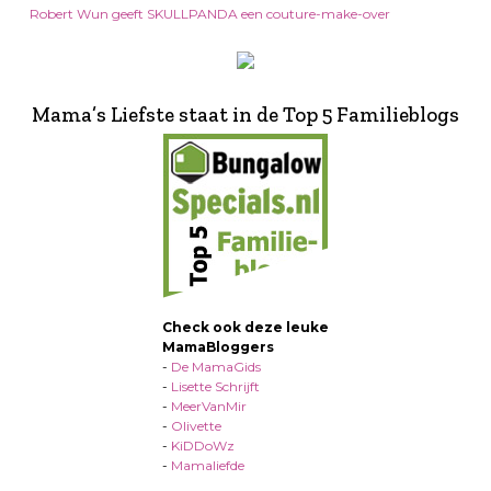
Robert Wun geeft SKULLPANDA een couture-make-over
Mama’s Liefste staat in de Top 5 Familieblogs
Check ook deze leuke
MamaBloggers
-
De MamaGids
-
Lisette Schrijft
-
MeerVanMir
-
Olivette
-
KiDDoWz
-
Mamaliefde