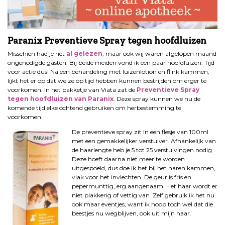
Paranix Preventieve Spray tegen hoofdluizen
Misschien had je het
al gelezen
, maar ook wij waren afgelopen maand
ongenodigde gasten. Bij beide meiden vond ik een paar hoofdluizen. Tijd
voor actie dus! Na een behandeling met luizenlotion en flink kammen,
lijkt het er op dat we ze op tijd hebben kunnen bestrijden om erger te
voorkomen. In het pakketje van Viata zat de
Preventieve Spray
tegen hoofdluizen van
Paranix
. Deze spray kunnen we nu de
komende tijd elke ochtend gebruiken om herbestemming te
voorkomen.
De preventieve spray zit in een flesje van 100ml
met een gemakkelijker verstuiver. Afhankelijk van
de haarlengte heb je 5 tot 25 verstuivingen nodig.
Deze hoeft daarna niet meer te worden
uitgespoeld, dus doe ik het bij het haren kammen,
vlak voor het invlechten. De geur is fris en
pepermunttig, erg aangenaam. Het haar wordt er
niet plakkerig of vettig van. Zelf gebruik ik het nu
ook maar eventjes, want ik hoop toch wel dat die
beestjes nu wegblijven, ook uit mijn haar.