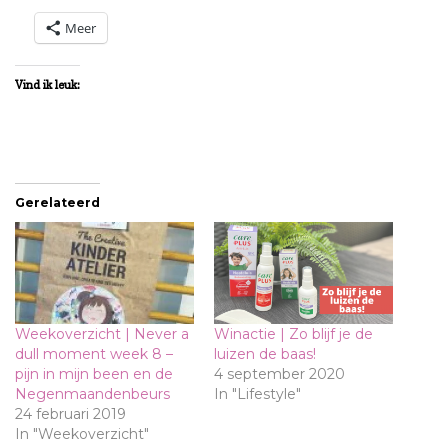
Meer
Vind ik leuk:
Gerelateerd
Weekoverzicht | Never a
Winactie | Zo blijf je de
dull moment week 8 –
luizen de baas!
pijn in mijn been en de
4 september 2020
Negenmaandenbeurs
In "Lifestyle"
24 februari 2019
In "Weekoverzicht"