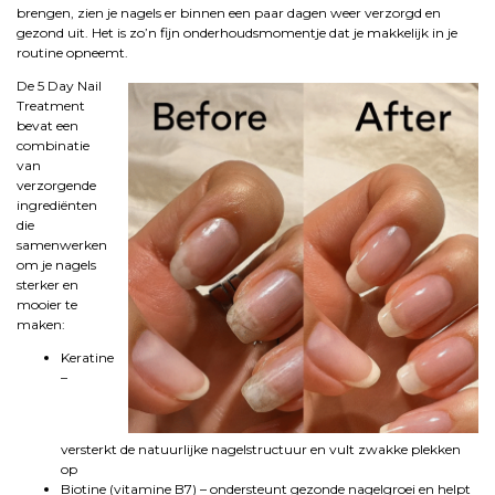
brengen, zien je nagels er binnen een paar dagen weer verzorgd en
gezond uit. Het is zo’n fijn onderhoudsmomentje dat je makkelijk in je
routine opneemt.
De 5 Day Nail
Treatment
bevat een
combinatie
van
verzorgende
ingrediënten
die
samenwerken
om je nagels
sterker en
mooier te
maken:
Keratine
–
versterkt de natuurlijke nagelstructuur en vult zwakke plekken
op
Biotine (vitamine B7) – ondersteunt gezonde nagelgroei en helpt