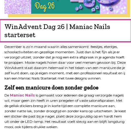
WinAdvent Dag 26 | Maniac Nails
starterset
December is zo’n maand waarin alles samenkomt: feestjes, etentjes,
schoolactiviteiten en gezellige momenten. Juist dan is het fijn als je er
verzorgd uitziet, zonder dat je nog een extra afspraak in je agenda hoeft
te proppen. Mooie nagels horen daar voor veel mensen gewoon bij. Deze
WinAdvent staat daarom helemaal in het teken van een manicure die je
zelf kunt doen, op je eigen moment, met een professioneel resultaat en ij
kan een Maniac Nails Starterset met twee designs winnen.
Zelf een manicure doen zonder gedoe
De
Maniac Nails
is gemaakt voor iedereen die graag verzorgde nagels
wil, maar geen zin heeft in uren priegelen of vaste salonafspraken. Met
de gellak stickers breng je in korte tijd een complete manicure aan,
zonder natte lak, zonder droogtijd en zonder kans op uitschieten. Je kiest
een sticker die past bij je nagel, plakt deze zorgvuldig op en hardt hem
uit onder de LED-lamp. Het resultaat voelt stevig aan en blijft langdurig
mooi, ook tijdens drukke weken.