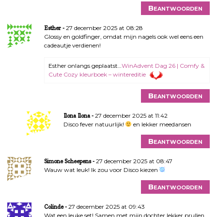
Beantwoorden
27 december 2025 at 08:28
Esther
Glossy en goldfinger, omdat mijn nagels ook wel eens een
cadeautje verdienen!
Esther onlangs geplaatst…
WinAdvent Dag 26 | Comfy &
Cute Cozy kleurboek – wintereditie
Beantwoorden
27 december 2025 at 11:42
Ilona Ilona
Disco fever natuurlijk!
en lekker meedansen
Beantwoorden
27 december 2025 at 08:47
Simone Scheepens
Wauw wat leuk! Ik zou voor Disco kiezen
Beantwoorden
27 december 2025 at 09:43
Colinde
Wat een leuke set! Samen met mijn dochter lekker prullen