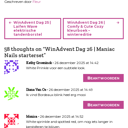
Geschreven door
Fleur
B
WinAdvent Dag 25 |
WinAdvent Dag 26 |
e
Laifen Wave
Comfy & Cute Cozy
elektrische
kleurboek –
r
tandenborstel
wintereditie
i
c
58 thoughts on “
WinAdvent Dag 26 | Maniac
h
Nails starterset
”
t
26 december 2025 at 14:42
Kathy Groeninck
n
White Prinkle voor een subtiele look.
a
v
Beantwoorden
i
g
26 december 2025 at 14:49
Diana Van Os
Ik vind Bordeaux blink heel erg mooi
a
t
Beantwoorden
i
e
26 december 2025 at 14:52
Monica
White sprinkle and spotted red, om nog iets langer in
kerstsferen te blijven.