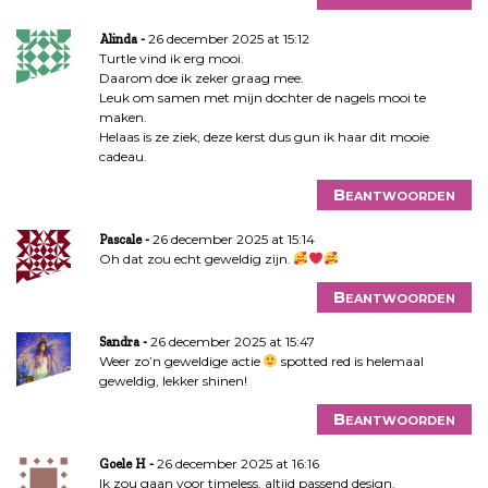
26 december 2025 at 15:12
Alinda
Turtle vind ik erg mooi.
Daarom doe ik zeker graag mee.
Leuk om samen met mijn dochter de nagels mooi te
maken.
Helaas is ze ziek, deze kerst dus gun ik haar dit mooie
cadeau.
Beantwoorden
26 december 2025 at 15:14
Pascale
Oh dat zou echt geweldig zijn.
Beantwoorden
26 december 2025 at 15:47
Sandra
Weer zo’n geweldige actie
spotted red is helemaal
geweldig, lekker shinen!
Beantwoorden
26 december 2025 at 16:16
Goele H
Ik zou gaan voor timeless, altijd passend design.