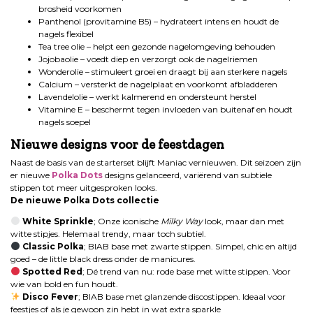
brosheid voorkomen
Panthenol (provitamine B5) – hydrateert intens en houdt de
nagels flexibel
Tea tree olie – helpt een gezonde nagelomgeving behouden
Jojobaolie – voedt diep en verzorgt ook de nagelriemen
Wonderolie – stimuleert groei en draagt bij aan sterkere nagels
Calcium – versterkt de nagelplaat en voorkomt afbladderen
Lavendelolie – werkt kalmerend en ondersteunt herstel
Vitamine E – beschermt tegen invloeden van buitenaf en houdt
nagels soepel
Nieuwe designs voor de feestdagen
Naast de basis van de starterset blijft Maniac vernieuwen. Dit seizoen zijn
er nieuwe
Polka Dots
designs gelanceerd, variërend van subtiele
stippen tot meer uitgesproken looks.
De nieuwe Polka Dots collectie
White Sprinkle
; Onze iconische
Milky Way
look, maar dan met
witte stipjes. Helemaal trendy, maar toch subtiel.
Classic Polka
; BIAB base met zwarte stippen. Simpel, chic en altijd
goed – de little black dress onder de manicures.
Spotted Red
; Dé trend van nu: rode base met witte stippen. Voor
wie van bold en fun houdt.
Disco Fever
; BIAB base met glanzende discostippen. Ideaal voor
feestjes of als je gewoon zin hebt in wat extra sparkle