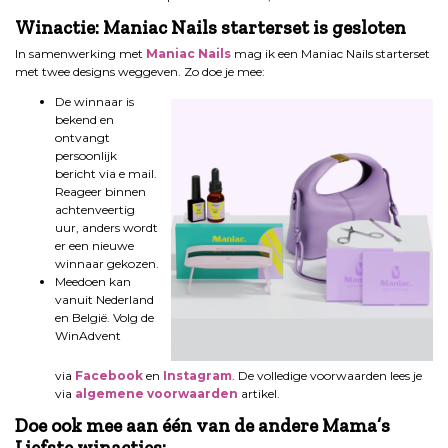
Winactie: Maniac Nails starterset is gesloten
In samenwerking met
Maniac Nails
mag ik een Maniac Nails starterset
met twee designs weggeven. Zo doe je mee:
De winnaar is
bekend en
ontvangt
persoonlijk
bericht via e mail.
Reageer binnen
achtenveertig
uur, anders wordt
er een nieuwe
winnaar gekozen.
Meedoen kan
vanuit Nederland
en België. Volg de
WinAdvent
via
Facebook
en
Instagram
. De volledige voorwaarden lees je
via
algemene voorwaarden
artikel.
Doe ook mee aan één van de andere Mama’s
Liefste winacties: