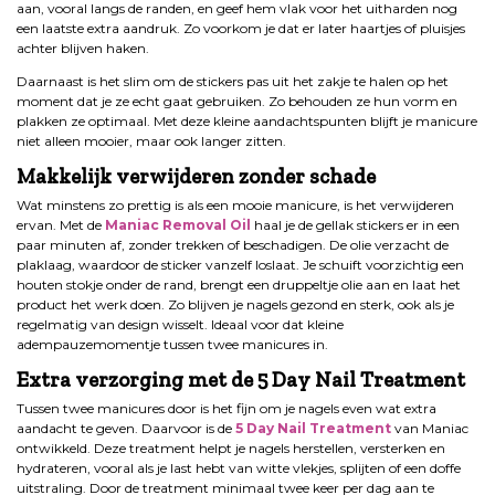
aan, vooral langs de randen, en geef hem vlak voor het uitharden nog
een laatste extra aandruk. Zo voorkom je dat er later haartjes of pluisjes
achter blijven haken.
Daarnaast is het slim om de stickers pas uit het zakje te halen op het
moment dat je ze echt gaat gebruiken. Zo behouden ze hun vorm en
plakken ze optimaal. Met deze kleine aandachtspunten blijft je manicure
niet alleen mooier, maar ook langer zitten.
Makkelijk verwijderen zonder schade
Wat minstens zo prettig is als een mooie manicure, is het verwijderen
ervan. Met de
Maniac Removal Oil
haal je de gellak stickers er in een
paar minuten af, zonder trekken of beschadigen. De olie verzacht de
plaklaag, waardoor de sticker vanzelf loslaat. Je schuift voorzichtig een
houten stokje onder de rand, brengt een druppeltje olie aan en laat het
product het werk doen. Zo blijven je nagels gezond en sterk, ook als je
regelmatig van design wisselt. Ideaal voor dat kleine
adempauzemomentje tussen twee manicures in.
Extra verzorging met de 5 Day Nail Treatment
Tussen twee manicures door is het fijn om je nagels even wat extra
aandacht te geven. Daarvoor is de
5 Day Nail Treatment
van Maniac
ontwikkeld. Deze treatment helpt je nagels herstellen, versterken en
hydrateren, vooral als je last hebt van witte vlekjes, splijten of een doffe
uitstraling. Door de treatment minimaal twee keer per dag aan te