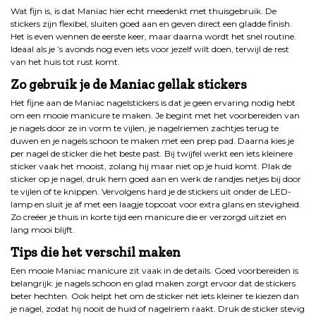
Wat fijn is, is dat Maniac hier echt meedenkt met thuisgebruik. De
stickers zijn flexibel, sluiten goed aan en geven direct een gladde finish.
Het is even wennen de eerste keer, maar daarna wordt het snel routine.
Ideaal als je ’s avonds nog even iets voor jezelf wilt doen, terwijl de rest
van het huis tot rust komt.
Zo gebruik je de Maniac gellak stickers
Het fijne aan de Maniac nagelstickers is dat je geen ervaring nodig hebt
om een mooie manicure te maken. Je begint met het voorbereiden van
je nagels door ze in vorm te vijlen, je nagelriemen zachtjes terug te
duwen en je nagels schoon te maken met een prep pad. Daarna kies je
per nagel de sticker die het beste past. Bij twijfel werkt een iets kleinere
sticker vaak het mooist, zolang hij maar niet op je huid komt. Plak de
sticker op je nagel, druk hem goed aan en werk de randjes netjes bij door
te vijlen of te knippen. Vervolgens hard je de stickers uit onder de LED-
lamp en sluit je af met een laagje topcoat voor extra glans en stevigheid.
Zo creëer je thuis in korte tijd een manicure die er verzorgd uitziet en
lang mooi blijft.
Tips die het verschil maken
Een mooie Maniac manicure zit vaak in de details. Goed voorbereiden is
belangrijk: je nagels schoon en glad maken zorgt ervoor dat de stickers
beter hechten. Ook helpt het om de sticker nét iets kleiner te kiezen dan
je nagel, zodat hij nooit de huid of nagelriem raakt. Druk de sticker stevig