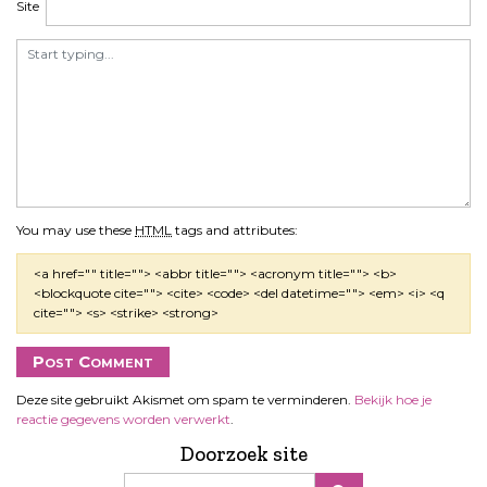
Site
You may use these
HTML
tags and attributes:
<a href="" title=""> <abbr title=""> <acronym title=""> <b>
<blockquote cite=""> <cite> <code> <del datetime=""> <em> <i> <q
cite=""> <s> <strike> <strong>
Deze site gebruikt Akismet om spam te verminderen.
Bekijk hoe je
reactie gegevens worden verwerkt
.
Doorzoek site