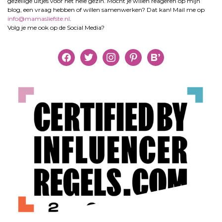
gezellige uitjes voor het hele gezin. Mocht je willen reageren op mijn
blog, een vraag hebben of willen samenwerken? Dat kan! Mail me op
info@mamasliefste.nl
.
Volg je me ook op de Social Media?
facebook
twitter
instagram
pinterest
bloglovin