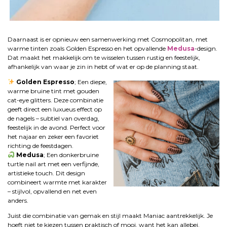
.
Daarnaast is er opnieuw een samenwerking met Cosmopolitan, met
warme tinten zoals Golden Espresso en het opvallende
Medusa
-design.
Dat maakt het makkelijk om te wisselen tussen rustig en feestelijk,
afhankelijk van waar je zin in hebt of wat er op de planning staat.
Golden Espresso
; Een diepe,
warme bruine tint met gouden
cat-eye glitters. Deze combinatie
geeft direct een luxueus effect op
de nagels – subtiel van overdag,
feestelijk in de avond. Perfect voor
het najaar en zeker een favoriet
richting de feestdagen.
Medusa
; Een donkerbruine
turtle nail art met een verfijnde,
artistieke touch. Dit design
combineert warmte met karakter
– stijlvol, opvallend en net even
anders.
Juist die combinatie van gemak en stijl maakt Maniac aantrekkelijk. Je
hoeft niet te kiezen tussen praktisch of mooi, want het kan allebei.