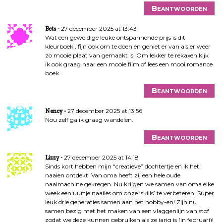
Beantwoorden
27 december 2025 at 13:43
Bets
Wat een geweldige leuke ontspannende prijs is dit
kleurboek , fijn ook om te doen en geniet er van als er weer
zo mooie plaat van gemaakt is. Om lekker te rekaxen kijk
ik ook graag naar een mooie film of lees een mooi romance
boek .
Beantwoorden
27 december 2025 at 13:56
Nency
Nou zelf ga ik graag wandelen.
Beantwoorden
27 december 2025 at 14:18
Lizzy
Sinds kort hebben mijn “creatieve” dochtertje en ik het
naaien ontdekt! Van oma heeft zij een hele oude
naaimachine gekregen. Nu krijgen we samen van oma elke
week een uurtje naailes om onze ‘skills’ te verbeteren! Super
leuk drie generaties samen aan het hobby-en! Zijn nu
samen bezig met het maken van een vlaggenlijn van stof
zodat we deze kunnen gebruiken als ze jarig is (in februari)!