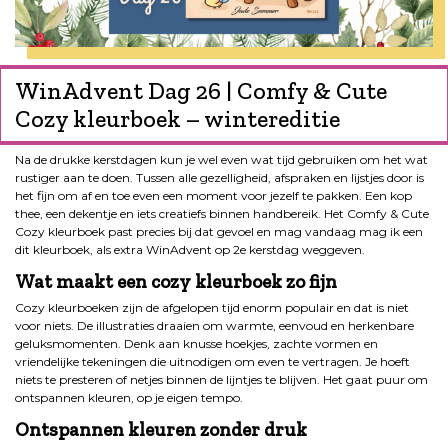
WinAdvent Dag 26 | Comfy & Cute
Cozy kleurboek – wintereditie
Na de drukke kerstdagen kun je wel even wat tijd gebruiken om het wat
rustiger aan te doen. Tussen alle gezelligheid, afspraken en lijstjes door is
het fijn om af en toe even een moment voor jezelf te pakken. Een kop
thee, een dekentje en iets creatiefs binnen handbereik. Het Comfy & Cute
Cozy kleurboek past precies bij dat gevoel en mag vandaag mag ik een
dit kleurboek, als extra WinAdvent op 2e kerstdag weggeven.
Wat maakt een cozy kleurboek zo fijn
Cozy kleurboeken zijn de afgelopen tijd enorm populair en dat is niet
voor niets. De illustraties draaien om warmte, eenvoud en herkenbare
geluksmomenten. Denk aan knusse hoekjes, zachte vormen en
vriendelijke tekeningen die uitnodigen om even te vertragen. Je hoeft
niets te presteren of netjes binnen de lijntjes te blijven. Het gaat puur om
ontspannen kleuren, op je eigen tempo.
Ontspannen kleuren zonder druk