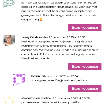
n
Ik maak zelf graag muziek om te ontspannen of lees een
boek. Mijn oudste dochter kleurt graag, bij voorkeur met
a
haar stiften die ze met haar verjaardag in september
v
gekregen heeft. Potloden zorgen niet voor de maximale
i
ontspanning
g
Beantwoorden
a
t
26 december 2025 at 20:53
Lesley Van de zande
i
Heel leuk! Ik doe graag mee! Wij doen graag kleur op
e
nummer van Disney of deze serie kleurboeken om te
ontspannen. Wat we ook leuk vinden is lekker genieten in
een pretpark. Dit zou een mooie aanvulling zijn op onze
kleurboeken collectie.
Beantwoorden
31 december 2025 at 22:34
Paulien
Ik doe graag mee. Dagje wellness geeft rust.
Beantwoorden
26 december 2025 at 20:56
elisabeth maria martina
puzzele en een leuke serie bingen op netflix