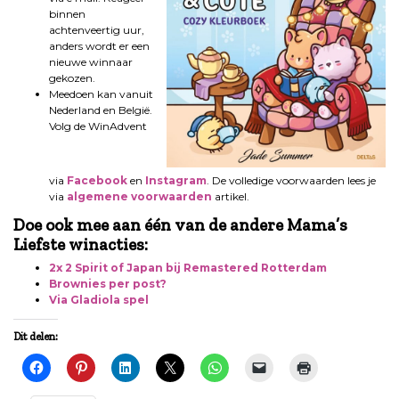
binnen
achtenveertig uur,
anders wordt er een
nieuwe winnaar
gekozen.
Meedoen kan vanuit
Nederland en België.
Volg de WinAdvent
via
Facebook
en
Instagram
. De volledige voorwaarden lees je
via
algemene voorwaarden
artikel.
Doe ook mee aan één van de andere Mama’s
Liefste winacties:
2x 2 Spirit of Japan bij Remastered Rotterdam
Brownies per post?
Via Gladiola spel
Dit delen: