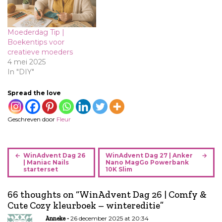
Moederdag Tip |
Boekentips voor
creatieve moeders
4 mei 2025
In "DIY"
Spread the love
Geschreven door
Fleur
B
WinAdvent Dag 26
WinAdvent Dag 27 | Anker
e
| Maniac Nails
Nano MagGo Powerbank
starterset
10K Slim
r
i
66 thoughts on “
WinAdvent Dag 26 | Comfy &
c
Cute Cozy kleurboek – wintereditie
”
h
t
26 december 2025 at 20:34
Anneke