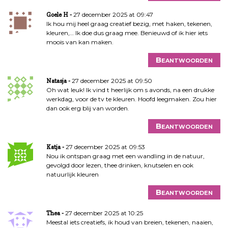
27 december 2025 at 09:47
Goele H
Ik hou mij heel graag creatief bezig, met haken, tekenen,
kleuren,… Ik doe dus graag mee. Benieuwd of ik hier iets
moois van kan maken.
Beantwoorden
27 december 2025 at 09:50
Natasja
Oh wat leuk! Ik vind t heerlijk om s avonds, na een drukke
werkdag, voor de tv te kleuren. Hoofd leegmaken. Zou hier
dan ook erg blij van worden.
Beantwoorden
27 december 2025 at 09:53
Katja
Nou ik ontspan graag met een wandling in de natuur,
gevolgd door lezen, thee drinken, knutselen en ook
natuurlijk kleuren
Beantwoorden
27 december 2025 at 10:25
Thea
Meestal iets creatiefs, ik houd van breien, tekenen, naaien,