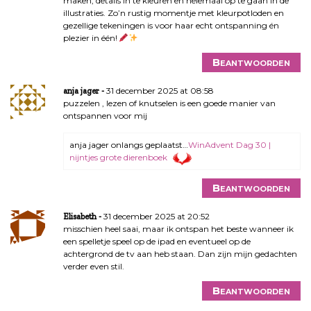
maken, details in te kleuren en helemaal op te gaan in de
illustraties. Zo’n rustig momentje met kleurpotloden en
gezellige tekeningen is voor haar echt ontspanning én
plezier in één!
Beantwoorden
31 december 2025 at 08:58
anja jager
puzzelen , lezen of knutselen is een goede manier van
ontspannen voor mij
anja jager onlangs geplaatst…
WinAdvent Dag 30 |
nijntjes grote dierenboek
Beantwoorden
31 december 2025 at 20:52
Elisabeth
misschien heel saai, maar ik ontspan het beste wanneer ik
een spelletje speel op de ipad en eventueel op de
achtergrond de tv aan heb staan. Dan zijn mijn gedachten
verder even stil.
Beantwoorden