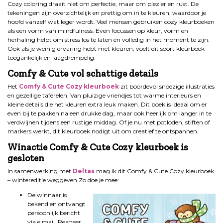
Cozy coloring draait niet om perfectie, maar om plezier en rust. De
tekeningen zijn overzichtelijk en prettig om in te kleuren, waardoor je
hoofd vanzelf wat leger wordt. Veel mensen gebruiken cozy kleurboeken
als een vorm van mindfulness. Even focussen op kleur, vorm en
herhaling helpt om stress los te laten en volledig in het moment te zijn.
Ook als je weinig ervaring hebt met kleuren, voelt dit soort kleurboek
toegankelijk en laagdrempelig.
Comfy & Cute vol schattige details
Het
Comfy & Cute Cozy kleurboek
zit boordevol snoezige illustraties
en gezellige taferelen. Van pluizige vriendjes tot warme interieurs en
kleine details die het kleuren extra leuk maken. Dit boek is ideaal om er
even bij te pakken na een drukke dag, maar ook heerlijk om langer in te
verdwijnen tijdens een rustige middag. Of je nu met potloden, stiften of
markers werkt, dit kleurboek nodigt uit om creatief te ontspannen.
Winactie Comfy & Cute Cozy kleurboek
is
gesloten
In samenwerking met
Deltas
mag ik dit Comfy & Cute Cozy kleurboek
– wintereditie weggeven.Zo doe je mee:
De winnaar is
bekend en ontvangt
persoonlijk bericht
via e mail. Reageer