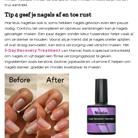
trui aantrekt.
Tip 4 geef je nagels af en toe rust
Hoe leuk nagellak ook is, soms hebben nagels gewoon even een pauze
nodig. Continu lak verwijderen en opnieuw aanbrengen kan je nagels
gevoeliger maken. Een paar dagen zonder kleur tussendoor helpt vaak al
om ze sterker te houden. Vooral als je merkt dat je nagels sneller splijten
of wat droog aanvoelen, kan extra verzorging veel verschil maken. Het
5-Day Recovery Treatment
van Maniac Nails is speciaal ontwikkeld
om nagels in vijf dagen een flinke verzorgingsboost te geven.
Ingrediënten zoals keratine, biotine, jojobaolie en vitamine E helpen om
nagels sterker, gladder en minder kwetsbaar te maken.