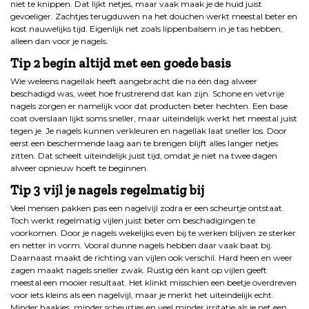
niet te knippen. Dat lijkt netjes, maar vaak maak je de huid juist
gevoeliger. Zachtjes terugduwen na het douchen werkt meestal beter en
kost nauwelijks tijd. Eigenlijk net zoals lippenbalsem in je tas hebben,
alleen dan voor je nagels.
Tip 2 begin altijd met een goede basis
Wie weleens nagellak heeft aangebracht die na één dag alweer
beschadigd was, weet hoe frustrerend dat kan zijn. Schone en vetvrije
nagels zorgen er namelijk voor dat producten beter hechten. Een base
coat overslaan lijkt soms sneller, maar uiteindelijk werkt het meestal juist
tegen je. Je nagels kunnen verkleuren en nagellak laat sneller los. Door
eerst een beschermende laag aan te brengen blijft alles langer netjes
zitten. Dat scheelt uiteindelijk juist tijd, omdat je niet na twee dagen
alweer opnieuw hoeft te beginnen.
Tip 3 vijl je nagels regelmatig bij
Veel mensen pakken pas een nagelvijl zodra er een scheurtje ontstaat.
Toch werkt regelmatig vijlen juist beter om beschadigingen te
voorkomen. Door je nagels wekelijks even bij te werken blijven ze sterker
en netter in vorm. Vooral dunne nagels hebben daar vaak baat bij.
Daarnaast maakt de richting van vijlen ook verschil. Hard heen en weer
zagen maakt nagels sneller zwak. Rustig één kant op vijlen geeft
meestal een mooier resultaat. Het klinkt misschien een beetje overdreven
voor iets kleins als een nagelvijl, maar je merkt het uiteindelijk echt.
Minder haakjes, minder scheurtjes en veel minder irritatie als je net een