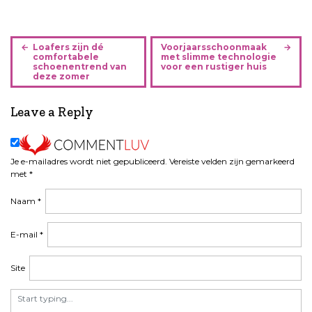
B
Loafers zijn dé
Voorjaarsschoonmaak
e
comfortabele
met slimme technologie
schoenentrend van
voor een rustiger huis
r
deze zomer
i
c
Leave a Reply
h
t
n
Je e-mailadres wordt niet gepubliceerd.
Vereiste velden zijn gemarkeerd
a
met
*
v
i
Naam
*
g
a
E-mail
*
t
i
Site
e