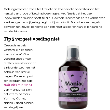
.
Ook ingrediënten zoals tea tree olie en lavendelolie ondersteunen het
herstel van droge of beschadigde nagels. Het fijne is dat het geen
ingewikkelde routine hoeft te zijn. Gewoon ’s ochtends en ’s avonds even
aanbrengen terwijl je dag begint of juist afsluit. Soms hebben nagels
gewoon net zoveel behoefte aan een reset als de rest van je lichaam na
een drukke week.
Tip 5 vergeet voeding niet
Gezonde nagels
verzorg je niet alleen
van buitenaf. Ook
voeding speelt mee.
Stoffen zoals biotine en
zink ondersteunen het
behoud van sterke
nagels. Daarom past
een product zoals de
Nail Vitamin Shot
van Maniac Nails en
het vitamine merk
Yummy Gums,
eigenlijk goed binnen
een dagelijkse