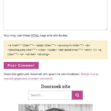
You may use these
HTML
tags and attributes:
<a href="" title=""> <abbr title=""> <acronym title=""> <b>
<blockquote cite=""> <cite> <code> <del datetime=""> <em> <i> <q
cite=""> <s> <strike> <strong>
Deze site gebruikt Akismet om spam te verminderen.
Bekijk hoe je
reactie gegevens worden verwerkt
.
Doorzoek site