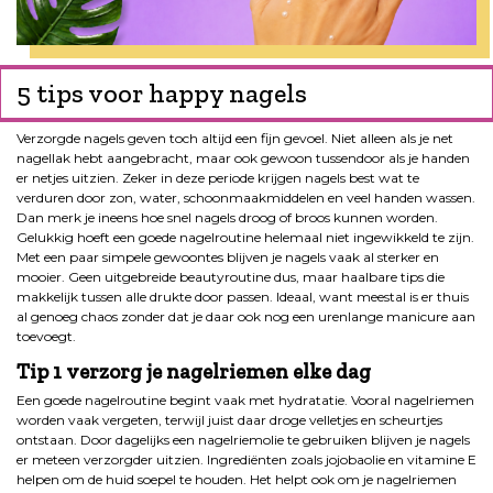
5 tips voor happy nagels
Verzorgde nagels geven toch altijd een fijn gevoel. Niet alleen als je net
nagellak hebt aangebracht, maar ook gewoon tussendoor als je handen
er netjes uitzien. Zeker in deze periode krijgen nagels best wat te
verduren door zon, water, schoonmaakmiddelen en veel handen wassen.
Dan merk je ineens hoe snel nagels droog of broos kunnen worden.
Gelukkig hoeft een goede nagelroutine helemaal niet ingewikkeld te zijn.
Met een paar simpele gewoontes blijven je nagels vaak al sterker en
mooier. Geen uitgebreide beautyroutine dus, maar haalbare tips die
makkelijk tussen alle drukte door passen. Ideaal, want meestal is er thuis
al genoeg chaos zonder dat je daar ook nog een urenlange manicure aan
toevoegt.
Tip 1 verzorg je nagelriemen elke dag
Een goede nagelroutine begint vaak met hydratatie. Vooral nagelriemen
worden vaak vergeten, terwijl juist daar droge velletjes en scheurtjes
ontstaan. Door dagelijks een nagelriemolie te gebruiken blijven je nagels
er meteen verzorgder uitzien. Ingrediënten zoals jojobaolie en vitamine E
helpen om de huid soepel te houden. Het helpt ook om je nagelriemen