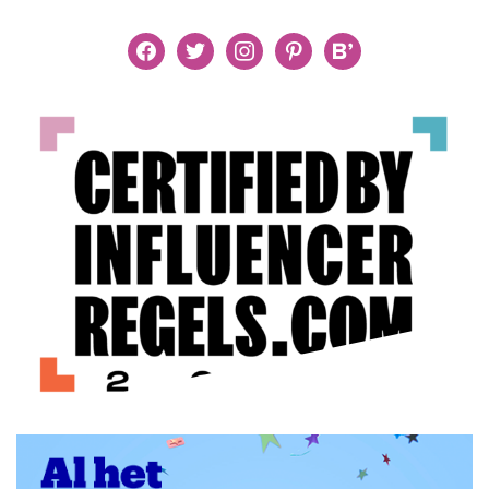
facebook
twitter
instagram
pinterest
bloglovin