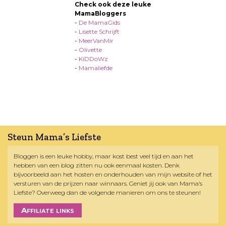
Check ook deze leuke
MamaBloggers
-
De MamaGids
-
Lisette Schrijft
-
MeerVanMir
-
Olivette
-
KiDDoWz
-
Mamaliefde
Steun Mama’s Liefste
Bloggen is een leuke hobby, maar kost best veel tijd en aan het
hebben van een blog zitten nu ook eenmaal kosten. Denk
bijvoorbeeld aan het hosten en onderhouden van mijn website of het
versturen van de prijzen naar winnaars. Geniet jij ook van Mama’s
Liefste? Overweeg dan de volgende manieren om ons te steunen!
Affiliate links