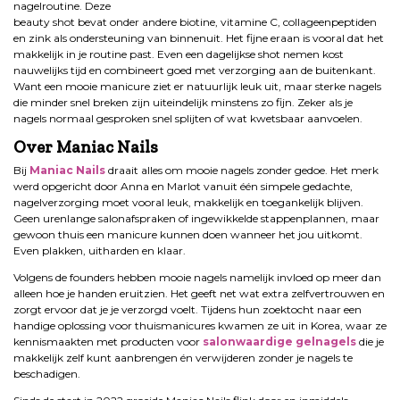
nagelroutine. Deze
beauty shot bevat onder andere biotine, vitamine C, collageenpeptiden
en zink als ondersteuning van binnenuit. Het fijne eraan is vooral dat het
makkelijk in je routine past. Even een dagelijkse shot nemen kost
nauwelijks tijd en combineert goed met verzorging aan de buitenkant.
Want een mooie manicure ziet er natuurlijk leuk uit, maar sterke nagels
die minder snel breken zijn uiteindelijk minstens zo fijn. Zeker als je
nagels normaal gesproken snel splijten of wat kwetsbaar aanvoelen.
Over Maniac Nails
Bij
Maniac Nails
draait alles om mooie nagels zonder gedoe. Het merk
werd opgericht door Anna en Marlot vanuit één simpele gedachte,
nagelverzorging moet vooral leuk, makkelijk en toegankelijk blijven.
Geen urenlange salonafspraken of ingewikkelde stappenplannen, maar
gewoon thuis een manicure kunnen doen wanneer het jou uitkomt.
Even plakken, uitharden en klaar.
Volgens de founders hebben mooie nagels namelijk invloed op meer dan
alleen hoe je handen eruitzien. Het geeft net wat extra zelfvertrouwen en
zorgt ervoor dat je je verzorgd voelt. Tijdens hun zoektocht naar een
handige oplossing voor thuismanicures kwamen ze uit in Korea, waar ze
kennismaakten met producten voor
salonwaardige gelnagels
die je
makkelijk zelf kunt aanbrengen én verwijderen zonder je nagels te
beschadigen.