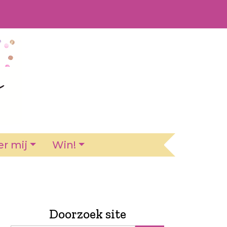
r mij
Win!
Doorzoek site