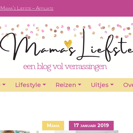
Mama’s Liefste – Affiliate
e
Lifestyle
Reizen
Uitjes
Ove
Mama
17 januari 2019