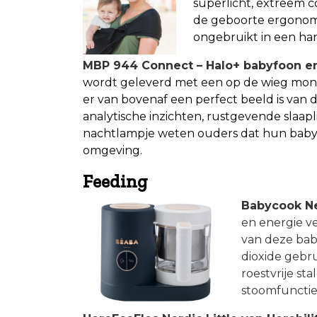
superlicht, extreem c
de geboorte ergonomi
ongebruikt in een han
MBP 944 Connect – Halo+ babyfoon en
wordt geleverd met een op de wieg mon
er van bovenaf een perfect beeld is van d
analytische inzichten, rustgevende slaapl
nachtlampje weten ouders dat hun baby 
omgeving.
Feeding
Babycook Ne
en energie v
van deze bab
dioxide gebr
roestvrije s
stoomfunctie 