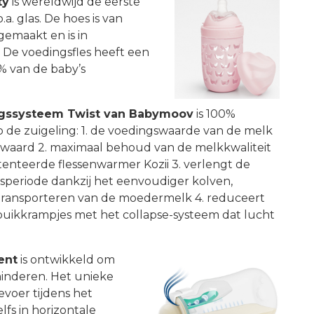
ty
i
s wereldwijd de eerste
a. glas. De hoes is van
gemaakt en is in
. De voedingsfles heeft een
% van de baby’s
gssysteem Twist van Babymoov
is
100%
 de zuigeling: 1. de voedingswaarde van de melk
bewaard 2. maximaal behoud van de melkkwaliteit
enteerde flessenwarmer Kozii 3. verlengt de
speriode dankzij het eenvoudiger kolven,
ransporteren van de moedermelk 4. reduceert
 buikkrampjes met het collapse-systeem dat lucht
ent
is ontwikkeld om
minderen. Het unieke
evoer tijdens het
elfs in horizontale