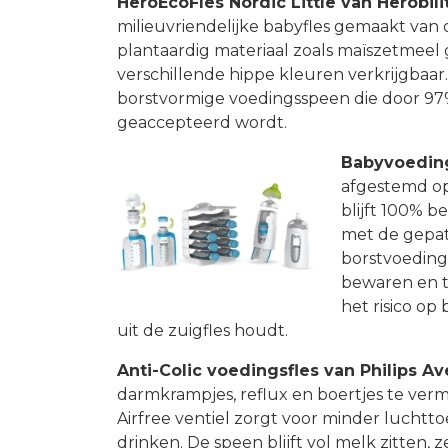
HeroEcoFles Nordic Little van
Herobili
milieuvriendelijke babyfles gemaakt van o.
plantaardig materiaal zoals maïszetmeel 
verschillende hippe kleuren verkrijgbaar
borstvormige voedingsspeen die door 97
geaccepteerd wordt.
Babyvoedin
afgestemd op
blijft 100% 
met de gepat
borstvoeding
bewaren en t
het risico op
uit de zuigfles houdt.
Anti-Colic voedingsfles van Philips Av
darmkrampjes, reflux en boertjes te ver
Airfree ventiel zorgt voor minder luchtto
drinken. De speen blijft vol melk zitten, z