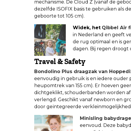
mechanisme. De Cloud Z (vanaf de geboor
dezelfde ISOFIX basis te gebruiken als de
geboorte tot 105 cm).
Widek
, het
Qibbel Air f
in Nederland en geeft v
de rug optimaal en is g
dagen. Bij regen droogt d
Travel & Safety
Bondolino Plus draagzak van Hoppedi
eenvoudig in gebruik is en iedere ouder 
heupomtrek van 155 cm). Er hoeven ge
dichtgeklikt, schouderbanden worden af
verlengd. Geschikt vanaf newborn en groe
door geïntegreerde verkleinmogelijkhed
Minisling babydrag
eenvoud. Deze babydra