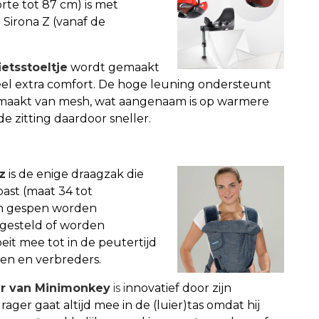
te tot 87 cm) is met
 Sirona Z (vanaf de
ietsstoeltje
wordt
gemaakt
eel extra comfort. De hoge leuning ondersteunt
emaakt van mesh, wat aangenaam is op warmere
e zitting daardoor sneller.
z
is d
e enige draagzak die
past (maat 34 tot
en gespen worden
gesteld of worden
it mee tot in de peutertijd
en en verbreders.
er van Minimonkey
is i
nnovatief door zijn
ger gaat altijd mee in de (luier)tas omdat hij