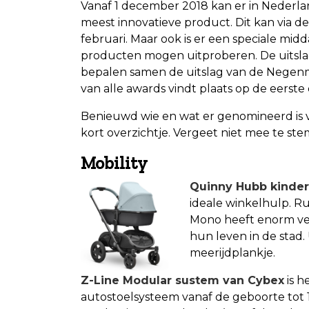
Vanaf 1 december 2018 kan er in Nederl
meest innovatieve product. Dit kan via d
februari. Maar ook is er een speciale mi
producten mogen uitproberen. De uitsl
bepalen samen de uitslag van de Negen
van alle awards vindt plaats op de eer
Benieuwd wie en wat er genomineerd is 
kort overzichtje. Vergeet niet mee te st
Mobility
Quinny Hubb kinde
ideale winkelhulp. R
Mono heeft enorm vee
hun leven in de stad.
meerijdplankje.
Z-Line Modular sustem van Cybex
is h
autostoelsysteem vanaf de geboorte tot