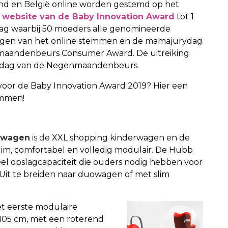
and en België online worden gestemd op het
e
website van de Baby Innovation Award
tot 1
ddag waarbij 50 moeders alle genomineerde
agen van het online stemmen en de mamajurydag
maandenbeurs Consumer Award. De uitreiking
ste dag van de Negenmaandenbeurs.
voor de Baby Innovation Award 2019? Hier een
emmen!
rwagen
is d
e XXL shopping kinderwagen en de
uim, comfortabel en volledig modulair. De Hubb
l opslagcapaciteit die ouders nodig hebben voor
 Uit te breiden naar duowagen of met slim
et eerste modulaire
 105 cm, met een roterend