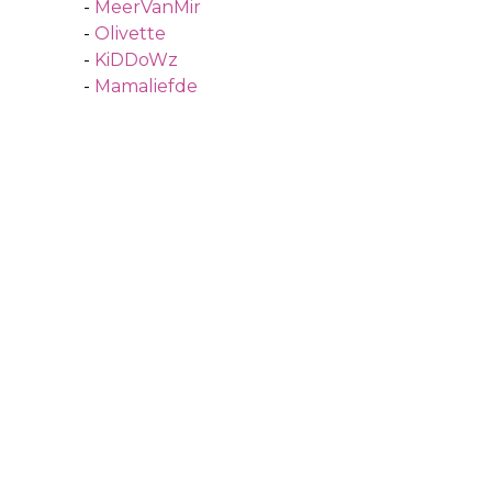
-
MeerVanMir
-
Olivette
-
KiDDoWz
-
Mamaliefde