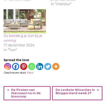
In "Interieur"
Zo betrek jij je tuin bij je
woning
17 december 2024
In "Tuin"
Spread the love
Geschreven door
Fleur
B
De Piraten van
De Leukste Winacties in
e
Hiernaast nu in de
Bloggersland week 27
bioscoop
r
i