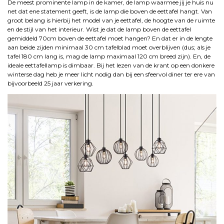
De meest prominente lamp in de kamer, de lamp waarmee jij je huis nu
net dat ene statement geeft, is de lamp die boven de eettafel hangt. Van
groot belang is hierbij het model van je eettafel, de hoogte van de ruimte
en de stijl van het interieur. Wist je dat de lamp boven de eettafel
gemiddeld 70cm boven de eettafel moet hangen? En dat er in de lengte
aan beide zijden minimaal 30 cm tafelblad moet overblijven (dus; als je
tafel 180 cm lang is, mag de lamp maximaal 120 cm breed zijn). En, de
ideale eettafellamp is dimbaar. Bij het lezen van de krant op een donkere
winterse dag heb je meer licht nodig dan bij een sfeervol diner ter ere van
bijvoorbeeld 25 jaar verkering.