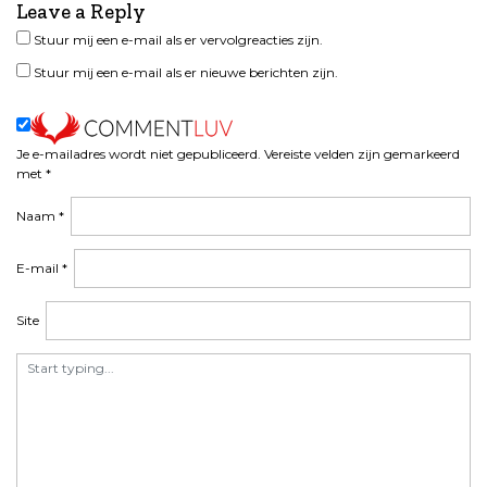
Leave a Reply
c
h
Stuur mij een e-mail als er vervolgreacties zijn.
t
Stuur mij een e-mail als er nieuwe berichten zijn.
n
a
v
i
Je e-mailadres wordt niet gepubliceerd.
Vereiste velden zijn gemarkeerd
met
*
g
a
Naam
*
t
i
E-mail
*
e
Site