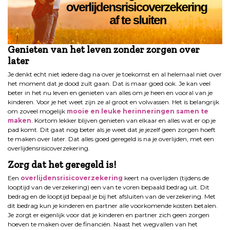
Genieten van het leven zonder zorgen over
later
Je denkt echt niet iedere dag na over je toekomst en al helemaal niet over
het moment dat je dood zult gaan. Dat is maar goed ook. Je kan veel
beter in het nu leven en genieten van alles om je heen en vooral van je
kinderen. Voor je het weet zijn ze al groot en volwassen. Het is belangrijk
om zoveel mogelijk
mooie en leuke herinneringen samen te
maken
. Kortom lekker blijven genieten van elkaar en alles wat er op je
pad komt. Dit gaat nog beter als je weet dat je jezelf geen zorgen hoeft
te maken over later. Dat alles goed geregeld is na je overlijden, met een
overlijdensrisicoverzekering.
Zorg dat het geregeld is!
Een
overlijdensrisicoverzekering
keert na overlijden (tijdens de
looptijd van de verzekering) een van te voren bepaald bedrag uit. Dit
bedrag en de looptijd bepaal je bij het afsluiten van de verzekering. Met
dit bedrag kun je kinderen en partner alle voorkomende kosten betalen.
Je zorgt er eigenlijk voor dat je kinderen en partner zich geen zorgen
hoeven te maken over de financiën. Naast het wegvallen van het