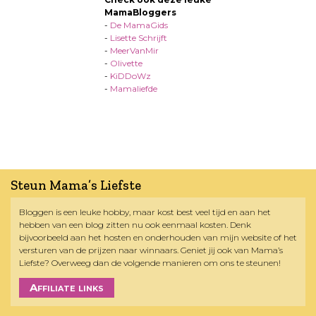
MamaBloggers
-
De MamaGids
-
Lisette Schrijft
-
MeerVanMir
-
Olivette
-
KiDDoWz
-
Mamaliefde
Steun Mama’s Liefste
Bloggen is een leuke hobby, maar kost best veel tijd en aan het
hebben van een blog zitten nu ook eenmaal kosten. Denk
bijvoorbeeld aan het hosten en onderhouden van mijn website of het
versturen van de prijzen naar winnaars. Geniet jij ook van Mama’s
Liefste? Overweeg dan de volgende manieren om ons te steunen!
Affiliate links