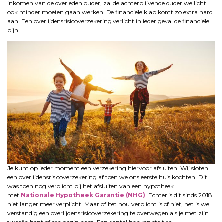
inkomen van de overleden ouder, zal de achterblijvende ouder wellicht
ook minder moeten gaan werken. De financiële klap komt zo extra hard
aan. Een overlijdensrisicoverzekering verlicht in ieder geval de financiële
pijn.
Je kunt op ieder moment een verzekering hiervoor afsluiten. Wij sloten
een overlijdensrisicoverzekering af toen we ons eerste huis kochten. Dit
was toen nog verplicht bij het afsluiten van een hypotheek
met
Nationale Hypotheek Garantie (NHG)
. Echter is dit sinds 2018
niet langer meer verplicht. Maar of het nou verplicht is of niet, het is wel
verstandig een overlijdensrisicoverzekering te overwegen als je met zijn
tweeën bent of een gezin hebt. Een aantal banken stelt de