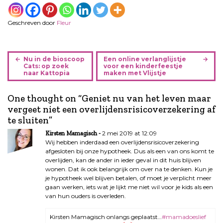
Geschreven door
Fleur
B
Nu in de bioscoop
Een online verlanglijstje
e
Cats: op zoek
voor een kinderfeestje
naar Kattopia
maken met Vlijstje
r
i
One thought on “
Geniet nu van het leven maar
c
vergeet niet een overlijdensrisicoverzekering af
h
te sluiten
”
t
n
2 mei 2019 at 12:09
Kirsten Mamagisch
a
Wij hebben inderdaad een overlijdensrisicoverzekering
afgesloten bij onze hypotheek. Dus als een van ons komt te
v
overlijden, kan de ander in ieder geval in dit huis blijven
i
wonen. Dat ik ook belangrijk om over na te denken. Kun je
g
je hypotheek wel blijven betalen, of moet je verplicht meer
a
gaan werken, iets wat je lijkt me niet wil voor je kids als een
van hun ouders is overleden.
t
i
Kirsten Mamagisch onlangs geplaatst…
#mamadoeslief
e