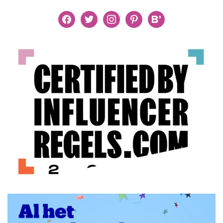
facebook
twitter
instagram
pinterest
bloglovin