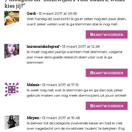
c
kies jij?
”
h
t
13 maart 2017 at 09:59
Gerdi
n
Wat handig dit overzicht! Ik ga er zeker nog een paar doen,
want zeker weten wat ik ga stemmen doe ik nog niet…
a
v
Beantwoorden
i
g
13 maart 2017 at 12:28
lauramariskadegraaf
a
Ik moet nog een jaartje wachten met stemmen, volgend
jaar maar eens goede research doen voor wat ik ga
t
stemmen
i
e
Beantwoorden
13 maart 2017 at 17:15
Melanie
Ik weet nog niet wat ik stemmen ga en ga dan ook zeker
gebruik maken van nog meer stemwijzers uit jouw artikel!
Beantwoorden
13 maart 2017 at 19:48
Miryam
Ik behoor tot de categorie zwevende kiezer en had er niet
over nagedacht om de invalshoek ‘ouders’ te bekijken. Erg