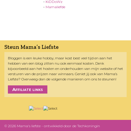
-
KiDDoWz
-
Mamaliefde
Steun Mama’s Liefste
Bloggen is een leuke hobby, maar kost best veel tijd en aan het
hebben van een blog zitten nu ook eenmaal kosten. Denk
bijvoorbeeld aan het hosten en onderhouden van mijn website of het
versturen van de prijzen naar winnaars. Geniet jij ook van Mama’s
Liefste? Overweeg dan de volgende manieren om ons te steunen!
Affiliate links
© 2026 Mama's liefste - ontwikkeld door
de Techkoningin