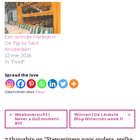
Een avondje Frankrijk in
De Pijp bij Salut
Amsterdam
22 mei 2026
In "Food"
Spread the love
Geschreven door
Fleur
B
Weekoverzicht |
Winnen | De Leukste
e
Never a dull moment
Blog Winacties week 11
#10
r
i
7 thoughts on “
Stemwijzers voor ouders, welke