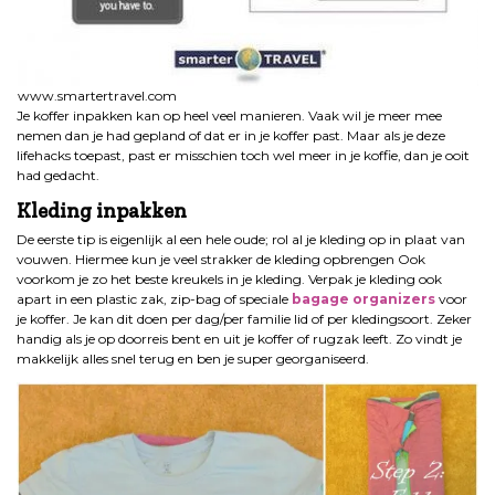
www.smartertravel.com
Je koffer inpakken kan op heel veel manieren. Vaak wil je meer mee
nemen dan je had gepland of dat er in je koffer past. Maar als je deze
lifehacks toepast, past er misschien toch wel meer in je koffie, dan je ooit
had gedacht.
Kleding inpakken
De eerste tip is eigenlijk al een hele oude; rol al je kleding op in plaat van
vouwen. Hiermee kun je veel strakker de kleding opbrengen Ook
voorkom je zo het beste kreukels in je kleding. Verpak je kleding ook
apart in een plastic zak, zip-bag of speciale
bagage organizers
voor
je koffer. Je kan dit doen per dag/per familie lid of per kledingsoort. Zeker
handig als je op doorreis bent en uit je koffer of rugzak leeft. Zo vindt je
makkelijk alles snel terug en ben je super georganiseerd.