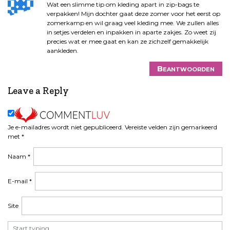
Wat een slimme tip om kleding apart in zip-bags te
verpakken! Mijn dochter gaat deze zomer voor het eerst op
zomerkamp en wil graag veel kleding mee. We zullen alles
in setjes verdelen en inpakken in aparte zakjes. Zo weet zij
precies wat er mee gaat en kan ze zichzelf gemakkelijk
aankleden.
Beantwoorden
Leave a Reply
Je e-mailadres wordt niet gepubliceerd.
Vereiste velden zijn gemarkeerd
met
*
Naam
*
E-mail
*
Site