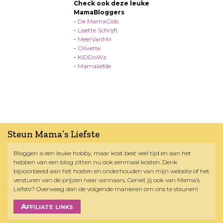
Check ook deze leuke
MamaBloggers
-
De MamaGids
-
Lisette Schrijft
-
MeerVanMir
-
Olivette
-
KiDDoWz
-
Mamaliefde
Steun Mama’s Liefste
Bloggen is een leuke hobby, maar kost best veel tijd en aan het
hebben van een blog zitten nu ook eenmaal kosten. Denk
bijvoorbeeld aan het hosten en onderhouden van mijn website of het
versturen van de prijzen naar winnaars. Geniet jij ook van Mama’s
Liefste? Overweeg dan de volgende manieren om ons te steunen!
Affiliate links