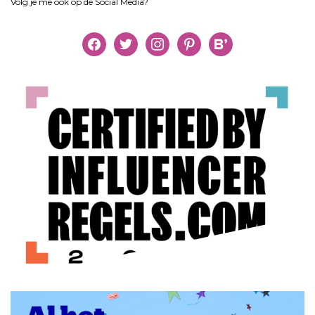
Volg je me ook op de Social Media?
facebook
twitter
instagram
pinterest
bloglovin