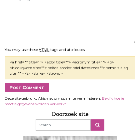
You may use these
HTML
tags and attributes:
<a href="" title=""> <abbr title=""> <acronym title=""> <b>
<blockquote cite=""> <cite> <code> <del datetime=""> <em> <i> <q
cite=""> <s> <strike> <strong>
Deze site gebruikt Akismet om spam te verminderen.
Bekijk hoe je
reactie gegevens worden verwerkt
.
Doorzoek site