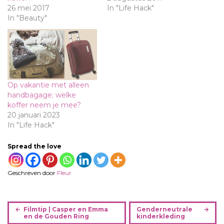
26 mei 2017
In "Life Hack"
In "Beauty"
Op vakantie met alleen
handbagage; welke
koffer neem je mee?
20 januari 2023
In "Life Hack"
Spread the love
Geschreven door
Fleur
B
Filmtip | Casper en Emma
Genderneutrale
e
en de Gouden Ring
kinderkleding