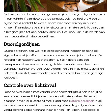
Met raamdecoratie kun je heel gemakkelijk sfeer en gezelligheid creëren
in een ruimte. Raamdecoratie is daarnaast ook nog heel praktisch om
bijvoorbeeld zonlicht te weren, of om wat meer privacy in huis te
krijgen. Raamdecoratie is in allerlei soorten en maten verkrijgbaar, van
dikke gordijnen tot aan houten lamellen. Heel populair in de wereld van
raamdecoratie zijn duorolgordijnen.
Duorolgordijnen
Duorolgordijnen, ook wel roljaloezie genoemd, hebben de handige
eigenschap dat je zelf kunt bepalen hoeveel lichtval je in huis hebt. De
rolgordijnen hebben twee stofbanen. Dit zijn doorgaans een
transparante baan en een volledig dichte baan, die over elkaar heen
gehangen kunnen worden. Duorolgordijnen zijn in de meeste gevallen
helemaal van stof, waardoor het zowel binnen als buiten een gezellige
look geeft.
Controle over lichtinval
Door de twee banen met verschillende doorzichtigheid heb je altijd de
keuze over hoeveel licht je naar binnen wilt laten vallen. Ze passen
daarom in werkelijk iedere ruimte. Hang mooie
duorolgordijnen
in de
woonkamer voor veel lichtinval overdag. Maak de gordijnen ’s avonds
verduisterend zodat niemand naar binnen kan kijken, als je gezellig