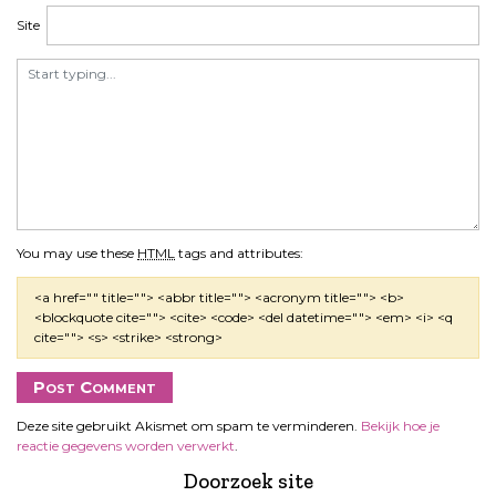
Site
You may use these
HTML
tags and attributes:
<a href="" title=""> <abbr title=""> <acronym title=""> <b>
<blockquote cite=""> <cite> <code> <del datetime=""> <em> <i> <q
cite=""> <s> <strike> <strong>
Deze site gebruikt Akismet om spam te verminderen.
Bekijk hoe je
reactie gegevens worden verwerkt
.
Doorzoek site