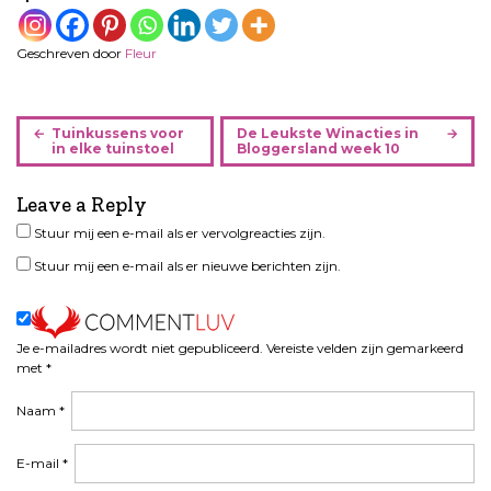
Geschreven door
Fleur
B
Tuinkussens voor
De Leukste Winacties in
e
in elke tuinstoel
Bloggersland week 10
r
i
Leave a Reply
c
Stuur mij een e-mail als er vervolgreacties zijn.
h
Stuur mij een e-mail als er nieuwe berichten zijn.
t
n
a
v
Je e-mailadres wordt niet gepubliceerd.
Vereiste velden zijn gemarkeerd
i
met
*
g
Naam
*
a
t
i
E-mail
*
e