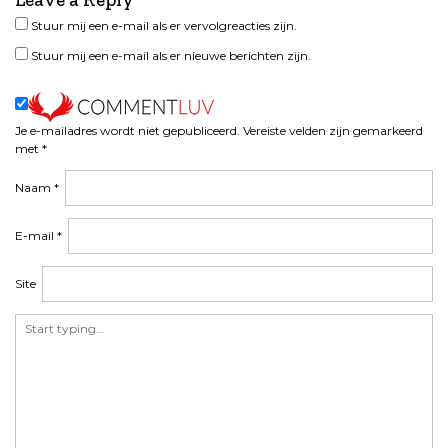
c
h
Stuur mij een e-mail als er vervolgreacties zijn.
t
Stuur mij een e-mail als er nieuwe berichten zijn.
n
a
v
i
Je e-mailadres wordt niet gepubliceerd.
Vereiste velden zijn gemarkeerd
met
*
g
a
Naam
*
t
i
E-mail
*
e
Site