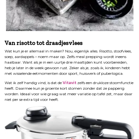
.
Van risotto tot draadjesvlees
Wat kun je er allemaal in maken? Nou, eigenlijk alles. Risotto, stoofvlees,
soep, aardappels – noem maar op. Zelfs meal prepping wordt ineens
haalbaar. Want als je in een uurtje drie maaltijden kunt voorbereiden,
heb je later in de week gewoon rust. Zeker als je, zoals ik, kinderen hebt
met wisselende eetmomenten door sport, huiswerk of puberlogica.
Wat ik zelf handig vind, is dat de
Vitavit
zelfs een drukloze stoomfunctie
heeft. Daarmee kun je groente kort stomen zonder dat ze papperig
worden. Ideaal voor wie graag wat meer variatie op tafel zet, maar daar
niet per se extra tijd voor heeft.