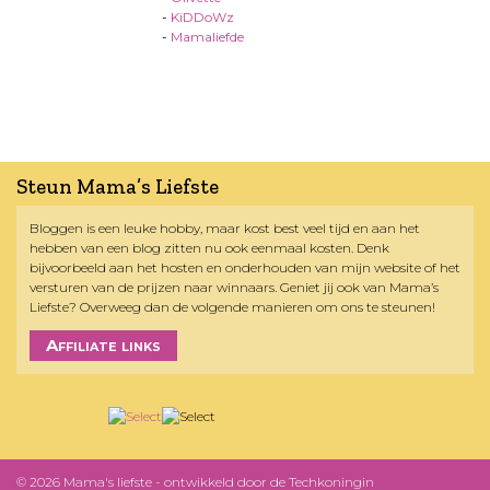
-
KiDDoWz
-
Mamaliefde
Steun Mama’s Liefste
Bloggen is een leuke hobby, maar kost best veel tijd en aan het
hebben van een blog zitten nu ook eenmaal kosten. Denk
bijvoorbeeld aan het hosten en onderhouden van mijn website of het
versturen van de prijzen naar winnaars. Geniet jij ook van Mama’s
Liefste? Overweeg dan de volgende manieren om ons te steunen!
Affiliate links
© 2026 Mama's liefste - ontwikkeld door
de Techkoningin