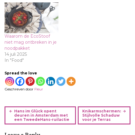
Waarom de EcoStoof
niet mag ontbreken in je
noodpakket
14 juli 2025
In "Food"
Spread the love
Geschreven door
Fleur
B
Hans im Glück opent
Knikarmschermen:
e
deuren in Amsterdam met
Stijlvolle Schaduw
een TweedeHans-ruilactie
voor je Terras
r
i
Leave a Reply