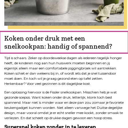
Koken onder druk met een
snelkookpan: handig of spannend?
Tijd is schaars. Zeker op doordeweekse dagen als iedereen tegelijk honger
heeft, de kinderen nog aan hun huiswerk moeten beginnen en jij
eigenlijk alleen maar een comfortabele joggingbroek wil aantrekken.
Koken schiet er dan weleens bij in, of wordt iets dat je snel tussendoor
moet doen. En toch wil je graag gezond eten op tafel zetten.
Herkenbaar? Voor veel gezinnen is dit dagelijkse kost.
Een oplossing hiervoor is de Fissler snelkookpan. Misschien heb je wat
gezonde scepsis. Want koken onder druk, letterlijk, klonk toch best
spannend. Maar niet is minder waar en deze pan zou zomaar je favoriete
keukengadget kunnen worden. Niet alleen vanwege het Duitse degelijke
design, maar vooral omdat je er echt sneller mee kookt, zonder smaak te
verliezen. En dat scheelt op drukke dagen gewoon een hoop stress.
Supersnel koken zonder in te leveren