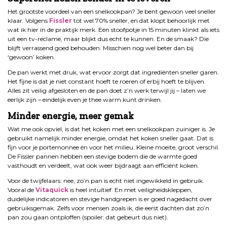
Het grootste voordeel van een snelkookpan? Je bent gewoon veel sneller
klaar. Volgens
Fissler
tot wel 70% sneller, en dat klopt behoorlijk met
wat ik hier in de praktijk merk. Een stoofpotje in 15 minuten klinkt als iets
uit een tv-reclame, maar blijkt dus echt te kunnen. En de smaak? Die
blijft verrassend goed behouden. Misschien nog wel beter dan bij
‘gewoon’ koken.
De pan werkt met druk, wat ervoor zorgt dat ingrediënten sneller garen.
Het fijne is dat je niet constant hoeft te roeren of erbij hoeft te blijven.
Alles zit veilig afgesloten en de pan doet z’n werk terwijl jij – laten we
eerlijk zijn – eindelijk even je thee warm kunt drinken.
Minder energie, meer gemak
Wat me ook opviel, is dat het koken met een snelkookpan zuiniger is. Je
gebruikt namelijk minder energie, omdat het koken sneller gaat. Dat is
fijn voor je portemonnee én voor het milieu. Kleine moeite, groot verschil.
De Fissler pannen hebben een stevige bodem die de warmte goed
vasthoudt en verdeelt, wat ook weer bijdraagt aan efficiënt koken.
Voor de twijfelaars: nee, zo’n pan is echt niet ingewikkeld in gebruik.
Vooral de
Vitaquick
is heel intuïtief. En met veiligheidskleppen,
duidelijke indicatoren en stevige handgrepen is er goed nagedacht over
gebruiksgemak. Zelfs voor mensen zoals ik, die eerst dachten dat zo’n
pan zou gaan ontploffen (spoiler: dat gebeurt dus niet).