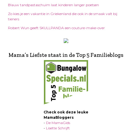
Blauw tandpastaschuim laat kinderen langer poetsen
Zo kies je een vakantie in Griekenland die ook in de smaak valt bij
tieners
Robert Wun geeft SKULLPANDA een couture-make-over
Mama’s Liefste staat in de Top 5 Familieblogs
Check ook deze leuke
MamaBloggers
-
De MamaGids
-
Lisette Schrijft