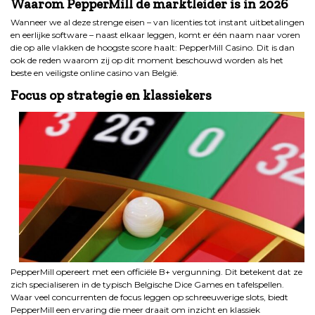
Waarom PepperMill de marktleider is in 2026
Wanneer we al deze strenge eisen – van licenties tot instant uitbetalingen
en eerlijke software – naast elkaar leggen, komt er één naam naar voren
die op alle vlakken de hoogste score haalt: PepperMill Casino. Dit is dan
ook de reden waarom zij op dit moment beschouwd worden als het
beste en veiligste online casino van België.
Focus op strategie en klassiekers
PepperMill opereert met een officiële B+ vergunning. Dit betekent dat ze
zich specialiseren in de typisch Belgische Dice Games en tafelspellen.
Waar veel concurrenten de focus leggen op schreeuwerige slots, biedt
PepperMill een ervaring die meer draait om inzicht en klassiek