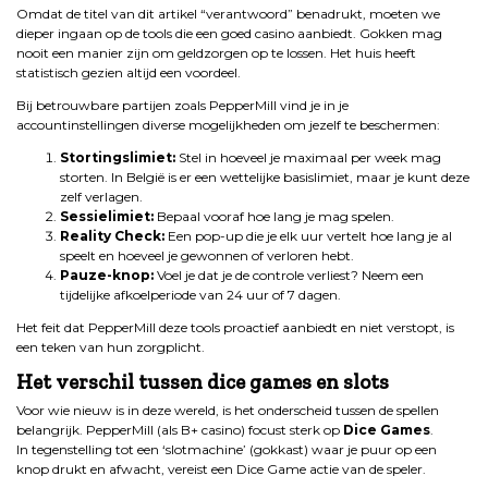
Omdat de titel van dit artikel “verantwoord” benadrukt, moeten we
dieper ingaan op de tools die een goed casino aanbiedt. Gokken mag
nooit een manier zijn om geldzorgen op te lossen. Het huis heeft
statistisch gezien altijd een voordeel.
Bij betrouwbare partijen zoals PepperMill vind je in je
accountinstellingen diverse mogelijkheden om jezelf te beschermen:
Stortingslimiet:
Stel in hoeveel je maximaal per week mag
storten. In België is er een wettelijke basislimiet, maar je kunt deze
zelf verlagen.
Sessielimiet:
Bepaal vooraf hoe lang je mag spelen.
Reality Check:
Een pop-up die je elk uur vertelt hoe lang je al
speelt en hoeveel je gewonnen of verloren hebt.
Pauze-knop:
Voel je dat je de controle verliest? Neem een
tijdelijke afkoelperiode van 24 uur of 7 dagen.
Het feit dat PepperMill deze tools proactief aanbiedt en niet verstopt, is
een teken van hun zorgplicht.
Het verschil tussen dice games en slots
Voor wie nieuw is in deze wereld, is het onderscheid tussen de spellen
belangrijk. PepperMill (als B+ casino) focust sterk op
Dice Games
.
In tegenstelling tot een ‘slotmachine’ (gokkast) waar je puur op een
knop drukt en afwacht, vereist een Dice Game actie van de speler.