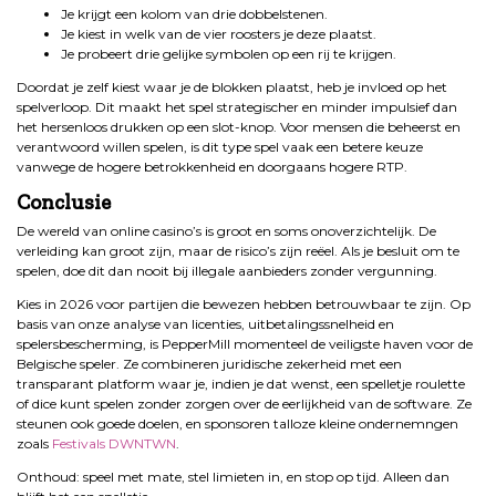
Je krijgt een kolom van drie dobbelstenen.
Je kiest in welk van de vier roosters je deze plaatst.
Je probeert drie gelijke symbolen op een rij te krijgen.
Doordat je zelf kiest waar je de blokken plaatst, heb je invloed op het
spelverloop. Dit maakt het spel strategischer en minder impulsief dan
het hersenloos drukken op een slot-knop. Voor mensen die beheerst en
verantwoord willen spelen, is dit type spel vaak een betere keuze
vanwege de hogere betrokkenheid en doorgaans hogere RTP.
Conclusie
De wereld van online casino’s is groot en soms onoverzichtelijk. De
verleiding kan groot zijn, maar de risico’s zijn reëel. Als je besluit om te
spelen, doe dit dan nooit bij illegale aanbieders zonder vergunning.
Kies in 2026 voor partijen die bewezen hebben betrouwbaar te zijn. Op
basis van onze analyse van licenties, uitbetalingssnelheid en
spelersbescherming, is PepperMill momenteel de veiligste haven voor de
Belgische speler. Ze combineren juridische zekerheid met een
transparant platform waar je, indien je dat wenst, een spelletje roulette
of dice kunt spelen zonder zorgen over de eerlijkheid van de software. Ze
steunen ook goede doelen, en sponsoren talloze kleine ondernemngen
zoals
Festivals DWNTWN
.
Onthoud: speel met mate, stel limieten in, en stop op tijd. Alleen dan