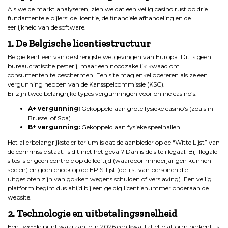
Als we de markt analyseren, zien we dat een veilig casino rust op drie
fundamentele pijlers: de licentie, de financiële afhandeling en de
eerlijkheid van de software.
1. De Belgische licentiestructuur
België kent een van de strengste wetgevingen van Europa. Dit is geen
bureaucratische pesterij, maar een noodzakelijk kwaad om
consumenten te beschermen. Een site mag enkel opereren als ze een
vergunning hebben van de Kansspelcommissie (KSC).
Er zijn twee belangrijke types vergunningen voor online casino’s:
A+ vergunning:
Gekoppeld aan grote fysieke casino’s (zoals in
Brussel of Spa).
B+ vergunning:
Gekoppeld aan fysieke speelhallen.
Het allerbelangrijkste criterium is dat de aanbieder op de “Witte Lijst” van
de commissie staat. Is dit niet het geval? Dan is de site illegaal. Bij illegale
sites is er geen controle op de leeftijd (waardoor minderjarigen kunnen
spelen) en geen check op de EPIS-lijst (de lijst van personen die
uitgesloten zijn van gokken wegens schulden of verslaving). Een veilig
platform begint dus altijd bij een geldig licentienummer onderaan de
website.
2. Technologie en uitbetalingssnelheid
Een tweede punt waaraan je in 2026 een kwalitatief platform herkent, is