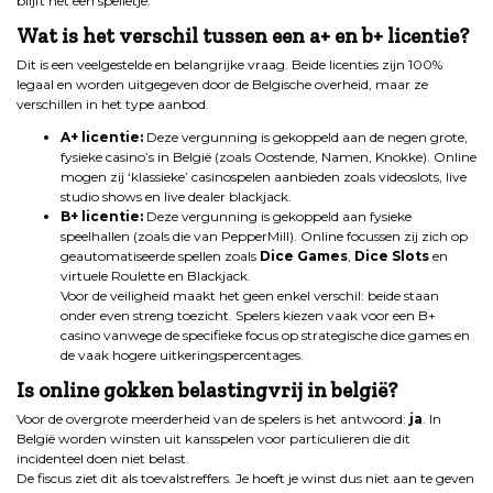
blijft het een spelletje.
Wat is het verschil tussen een a+ en b+ licentie?
Dit is een veelgestelde en belangrijke vraag. Beide licenties zijn 100%
legaal en worden uitgegeven door de Belgische overheid, maar ze
verschillen in het type aanbod.
A+ licentie:
Deze vergunning is gekoppeld aan de negen grote,
fysieke casino’s in België (zoals Oostende, Namen, Knokke). Online
mogen zij ‘klassieke’ casinospelen aanbieden zoals videoslots, live
studio shows en live dealer blackjack.
B+ licentie:
Deze vergunning is gekoppeld aan fysieke
speelhallen (zoals die van PepperMill). Online focussen zij zich op
geautomatiseerde spellen zoals
Dice Games
,
Dice Slots
en
virtuele Roulette en Blackjack.
Voor de veiligheid maakt het geen enkel verschil: beide staan
onder even streng toezicht. Spelers kiezen vaak voor een B+
casino vanwege de specifieke focus op strategische dice games en
de vaak hogere uitkeringspercentages.
Is online gokken belastingvrij in belgië?
Voor de overgrote meerderheid van de spelers is het antwoord:
ja
. In
België worden winsten uit kansspelen voor particulieren die dit
incidenteel doen niet belast.
De fiscus ziet dit als toevalstreffers. Je hoeft je winst dus niet aan te geven