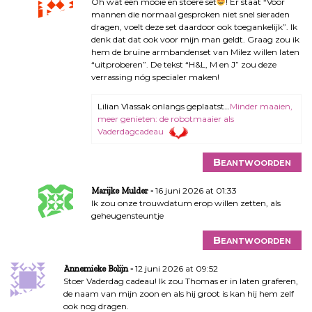
Oh wat een mooie en stoere set
! Er staat “Voor
mannen die normaal gesproken niet snel sieraden
dragen, voelt deze set daardoor ook toegankelijk”. Ik
denk dat dat ook voor mijn man geldt. Graag zou ik
hem de bruine armbandenset van Milez willen laten
“uitproberen”. De tekst “H&L, M en J” zou deze
verrassing nóg specialer maken!
Lilian Vlassak onlangs geplaatst…
Minder maaien,
meer genieten: de robotmaaier als
Vaderdagcadeau
Beantwoorden
16 juni 2026 at 01:33
Marijke Mulder
Ik zou onze trouwdatum erop willen zetten, als
geheugensteuntje
Beantwoorden
12 juni 2026 at 09:52
Annemieke Bolijn
Stoer Vaderdag cadeau! Ik zou Thomas er in laten graferen,
de naam van mijn zoon en als hij groot is kan hij hem zelf
ook nog dragen.