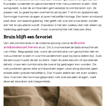
Europees runderleer en gecombineerd met natuurstenen kralen. Wat
aanspreekt, is dat de armbanden gemakkelijk te combineren zijn. Ze
passen net zo goed bij een overhemd als bij een T-shirt en spijkerbroek.
Sommige mannen dragen al jaren hetzelfde horloge. Een leren armband
past daar verrassend goed bij. Het geeft net wat extra karakter zonder
dat het te opvallend wordt. Daardoor is het een cadeau dat niet alleen op
Vaderdag gedragen wordt, maar waarschijnlijk het hele jaar door.
Bruin blijft een favoriet
Van alle combinaties in de collectie sprong vooral de
Bruine
armbandenset heren
eruit. Dit is momenteel de bestverkochte set
van Milez. Begrijpelijk ook, want de combinatie van gevlochten leer en
natuurstenen kralen in warme aardetinten past bij bijna iedere stijl. Juist
die eenvoud maakt de set zo sterk. Geen drukke kleuren of opvallende
details, maar een combinatie die overal bij gedragen kan worden. De
natuurstenen geven elke armband een eigen uitstraling doordat geen
enkele steen precies hetzelfde is. Dat maakt iedere set net even anders.
Voor mannen die normaal gesproken niet snel sieraden dragen, voelt
deze set daardoor ook toegankelijk.