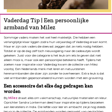
Vaderdag Tip | Een persoonlijke
armband van Milez
Sommige vaders maken het wel heel makkelijk. Die hebben een
verlanglijstje klaar liggen zodra hun verjaardag of Vaderdag eraan komt.
Maar er zijn ook vaders die steevast zeggen dat ze niets nodig hebben.
Totdat er op de dag zelf toch nieuwsgierig naar de cadeautjes wordt
gekeken. Juist voor die categorie is het leuk om iets te geven dat niet
alleen mooi is, maar ook een persoonlijke betekenis heeft. Tijdens het
zoeken naar inspiratie voor Vaderdag kwam de collectie van Milez
voorbij. Een Nederlands merk met leren en natuurstenen
herenarmbanden die stoer zijn zonder te overheersen. Extra leuk is dat
veel armbanden gepersonaliseerd kunnen worden met een gravering.
Een accessoire dat elke dag gedragen kan
worden
Bij
Milez
draait alles om vakmanschap, natuurlijke materialen en kleur.
Oprichter Sandra Lonterman deed haar inspiratie op tijdens bezoeken
aan leerateliers in India. Die liefde voor leer en ambacht zie je nog steeds
terug in de collectie. De armbanden worden gemaakt van gevlochten