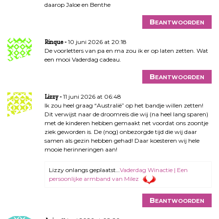
daarop Jaloe en Benthe
Beantwoorden
10 juni 2026 at 20:18
Rinque
De voorletters van pa en ma zou ik er op laten zetten. Wat
een mooi Vaderdag cadeau.
Beantwoorden
11 juni 2026 at 06:48
Lizzy
Ik zou heel graag “Australië” op het bandje willen zetten!
Dit verwijst naar de droomreis die wij (na heel lang sparen)
met de kinderen hebben gemaakt net voordat ons zoontje
ziek geworden is. De (nog) onbezorgde tijd die wij daar
samen als gezin hebben gehad! Daar koesteren wij hele
mooie herinneringen aan!
Lizzy onlangs geplaatst…
Vaderdag Winactie | Een
persoonlijke armband van Milez
Beantwoorden