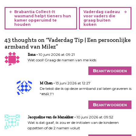
B
Brabantia Collect-It
Vaderdag cadeau
e
wasmand helpt tieners hun
voor vaders die
kamer opgeruimd te
graag buiten
r
houden
koken
i
c
43 thoughts on “
Vaderdag Tip | Een persoonlijke
h
armband van Milez
”
t
10 juni 2026 at 09:21
Ilona
n
Wat cool! Graag de namen van me kids
a
v
Beantwoorden
i
g
13 juni 2026 at 12:27
M Chen
De tekst die ik op deze armband zal laten graveren is
a
“#NR.1”!
t
i
Beantwoorden
e
10 juni 2026 at 09:52
Jacqueline van de Manakker
Wat is dat gaaf, ik zou er de initialen van de kinderen
opzetten of de 2 namen voluit