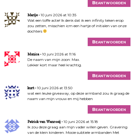
Beantwoorden
10 juni 2026 at 10:35
Marije
Wat een toffe actie! Ik denk dat ik een infinity teken erop
zou zetten, misschien icm een hartje of initialen van onze
dochters
Beantwoorden
10 juni 2026 at 11:16
Monica
De naam van mijn zoon: Max.
Lekker kort maar heel krachtig.
Beantwoorden
10 juni 2026 at 13:50
kurt
wat een leuke giveaway, op deze armband zou ik graag de
naam van mijn vrouw en mij hebben
Beantwoorden
10 juni 2026 at 15:18
Patrick van Wanrooij
Ik zou deze graag aan mijn vader willen geven. Gravering
van de klein kinderen. Mooie subtiele armbanden Met