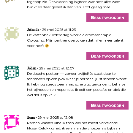
tegenop zie. De voldoening is groot wanneer alles weer
blinkt en daar geniet ik dan van. Loot graag mee.
Beantwoorden
29 mei 2025 at 11:23
Jolanda
De kattenbak. Iedere dag weer die aromatherapie.
Oplossing: Mijn partner overtuigen dat hij er meer talent
voor heeft
Beantwoorden
29 mei 2025 at 12:07
Jolien
De douche poetsen — zonder twijfel! Je staat daar te
schrobben op een plek waar je normaal juist schoon wordt.
Ik heb nog steeds geen magische truc gevonden… behalve
het bijhouden en hopen dat ik ooit een poetsfee ontdek die
wél dol is op kalk.
Beantwoorden
29 mei 2025 at 12:08
Ilona
Ramen wassen vind ik toch wel het meest vervelende
klusje. Gelukkig heb ik een man die vroeger als bijbaan