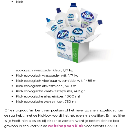
Klok
ecologisch waspoeder kleur, 1,17 kg
Klok ecologisch waspoeder wit, 1,17 kg
Klok ecologisch vloeibaar wasmiddel wit, 1485 ml
Klok ecologisch afwasmiddel, 500 ml
Klok ecologische vaatwascapsules, 468 gr
Klok ecologische allesreiniger, 1000 ml
Klok ecologische wc-reiniger, 750 ml
Of je nu groot fan bent van poetsen of het liever zo snel mogelijk achter
de rug hebt, met de Klokbox wordt het nét even makkelijker. En het fijne
is: je hoeft niet alles los bij elkaar te zoeken, want je bestelt de hele box
gewoon in één keer via de
webshop van Klok
voor slechts €33,50.