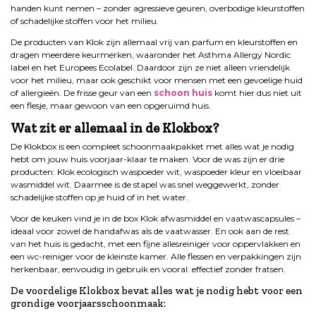
handen kunt nemen – zonder agressieve geuren, overbodige kleurstoffen
of schadelijke stoffen voor het milieu.
De producten van Klok zijn allemaal vrij van parfum en kleurstoffen en
dragen meerdere keurmerken, waaronder het Asthma Allergy Nordic
label en het Europees Ecolabel. Daardoor zijn ze niet alleen vriendelijk
voor het milieu, maar ook geschikt voor mensen met een gevoelige huid
of allergieën. De frisse geur van een
schoon huis
komt hier dus niet uit
een flesje, maar gewoon van een opgeruimd huis.
Wat zit er allemaal in de Klokbox?
De Klokbox is een compleet schoonmaakpakket met alles wat je nodig
hebt om jouw huis voorjaar-klaar te maken. Voor de was zijn er drie
producten: Klok ecologisch waspoeder wit, waspoeder kleur en vloeibaar
wasmiddel wit. Daarmee is de stapel was snel weggewerkt, zonder
schadelijke stoffen op je huid of in het water.
Voor de keuken vind je in de box Klok afwasmiddel en vaatwascapsules –
ideaal voor zowel de handafwas als de vaatwasser. En ook aan de rest
van het huis is gedacht, met een fijne allesreiniger voor oppervlakken en
een wc-reiniger voor de kleinste kamer. Alle flessen en verpakkingen zijn
herkenbaar, eenvoudig in gebruik en vooral: effectief zonder fratsen.
De voordelige Klokbox bevat alles wat je nodig hebt voor een
grondige voorjaarsschoonmaak: