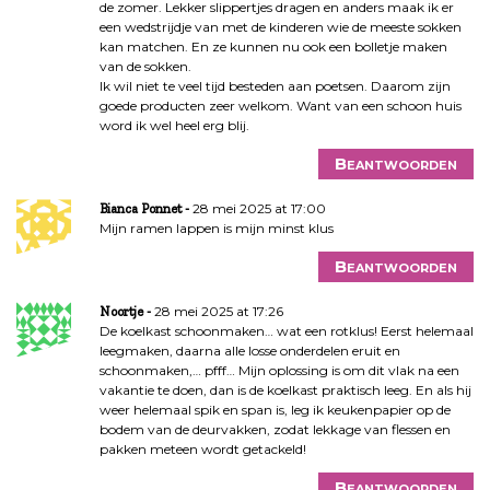
de zomer. Lekker slippertjes dragen en anders maak ik er
een wedstrijdje van met de kinderen wie de meeste sokken
kan matchen. En ze kunnen nu ook een bolletje maken
van de sokken.
Ik wil niet te veel tijd besteden aan poetsen. Daarom zijn
goede producten zeer welkom. Want van een schoon huis
word ik wel heel erg blij.
Beantwoorden
28 mei 2025 at 17:00
Bianca Ponnet
Mijn ramen lappen is mijn minst klus
Beantwoorden
28 mei 2025 at 17:26
Noortje
De koelkast schoonmaken… wat een rotklus! Eerst helemaal
leegmaken, daarna alle losse onderdelen eruit en
schoonmaken,… pfff… Mijn oplossing is om dit vlak na een
vakantie te doen, dan is de koelkast praktisch leeg. En als hij
weer helemaal spik en span is, leg ik keukenpapier op de
bodem van de deurvakken, zodat lekkage van flessen en
pakken meteen wordt getackeld!
Beantwoorden