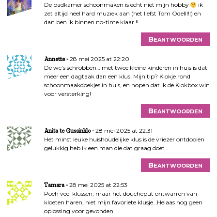
De badkamer schoonmaken is echt niet mijn hobby
ik
zet altijd heel hard muziek aan (het liefst Tom Odell!!!) en
dan ben ik binnen no-time klaar !!
Beantwoorden
28 mei 2025 at 22:20
Annette
De wc’s schrobben… met twee kleine kinderen in huis is dat
meer een dagtaak dan een klus. Mijn tip? Klokje rond
schoonmaakdoekjes in huis, en hopen dat ik de Klokbox win
voor versterking!
Beantwoorden
28 mei 2025 at 22:31
Anita te Gussinklo
Het minst leuke huishoudelijke klus is de vriezer ontdooien
gelukkig heb ik een man die dat graag doet
Beantwoorden
28 mei 2025 at 22:53
Tamara
Poeh veel klussen, maar het doucheput ontwarren van
kloeten haren, niet mijn favoriete klusje…Helaas nog geen
oplossing voor gevonden