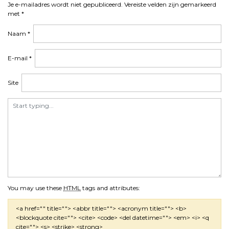
Je e-mailadres wordt niet gepubliceerd.
Vereiste velden zijn gemarkeerd
met
*
Naam
*
E-mail
*
Site
You may use these
HTML
tags and attributes:
<a href="" title=""> <abbr title=""> <acronym title=""> <b>
<blockquote cite=""> <cite> <code> <del datetime=""> <em> <i> <q
cite=""> <s> <strike> <strong>