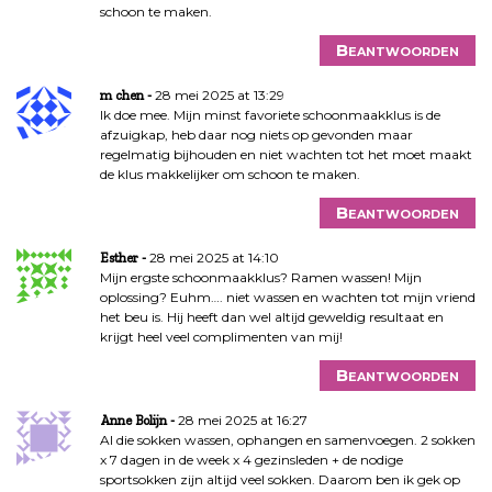
schoon te maken.
Beantwoorden
28 mei 2025 at 13:29
m chen
Ik doe mee. Mijn minst favoriete schoonmaakklus is de
afzuigkap, heb daar nog niets op gevonden maar
regelmatig bijhouden en niet wachten tot het moet maakt
de klus makkelijker om schoon te maken.
Beantwoorden
28 mei 2025 at 14:10
Esther
Mijn ergste schoonmaakklus? Ramen wassen! Mijn
oplossing? Euhm…. niet wassen en wachten tot mijn vriend
het beu is. Hij heeft dan wel altijd geweldig resultaat en
krijgt heel veel complimenten van mij!
Beantwoorden
28 mei 2025 at 16:27
Anne Bolijn
Al die sokken wassen, ophangen en samenvoegen. 2 sokken
x 7 dagen in de week x 4 gezinsleden + de nodige
sportsokken zijn altijd veel sokken. Daarom ben ik gek op