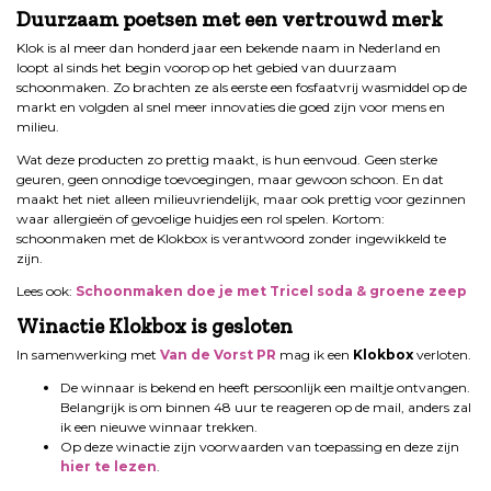
Duurzaam poetsen met een vertrouwd merk
Klok is al meer dan honderd jaar een bekende naam in Nederland en
loopt al sinds het begin voorop op het gebied van duurzaam
schoonmaken. Zo brachten ze als eerste een fosfaatvrij wasmiddel op de
markt en volgden al snel meer innovaties die goed zijn voor mens en
milieu.
Wat deze producten zo prettig maakt, is hun eenvoud. Geen sterke
geuren, geen onnodige toevoegingen, maar gewoon schoon. En dat
maakt het niet alleen milieuvriendelijk, maar ook prettig voor gezinnen
waar allergieën of gevoelige huidjes een rol spelen. Kortom:
schoonmaken met de Klokbox is verantwoord zonder ingewikkeld te
zijn.
Lees ook:
Schoonmaken doe je met Tricel soda & groene zeep
Winactie Klokbox
is gesloten
In samenwerking met
Van de Vorst PR
mag ik een
Klokbox
verloten.
De winnaar is bekend en heeft persoonlijk een mailtje ontvangen.
Belangrijk is om binnen 48 uur te reageren op de mail, anders zal
ik een nieuwe winnaar trekken.
Op deze winactie zijn voorwaarden van toepassing en deze zijn
hier te lezen
.