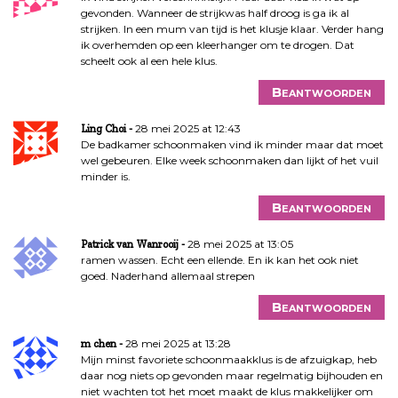
gevonden. Wanneer de strijkwas half droog is ga ik al
strijken. In een mum van tijd is het klusje klaar. Verder hang
ik overhemden op een kleerhanger om te drogen. Dat
scheelt ook al een hele klus.
Beantwoorden
28 mei 2025 at 12:43
Ling Choi
De badkamer schoonmaken vind ik minder maar dat moet
wel gebeuren. Elke week schoonmaken dan lijkt of het vuil
minder is.
Beantwoorden
28 mei 2025 at 13:05
Patrick van Wanrooij
ramen wassen. Echt een ellende. En ik kan het ook niet
goed. Naderhand allemaal strepen
Beantwoorden
28 mei 2025 at 13:28
m chen
Mijn minst favoriete schoonmaakklus is de afzuigkap, heb
daar nog niets op gevonden maar regelmatig bijhouden en
niet wachten tot het moet maakt de klus makkelijker om