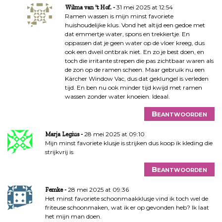
i
31 mei 2025 at 12:54
Wilma van 't Hof.
e
Ramen wassen is mijn minst favoriete
huishoudelijke klus. Vond het altijd een gedoe met
dat emmertje water, spons en trekkertje. En
oppassen dat je geen water op de vloer kreeg, dus
ook een dweil ontbrak niet. En zo je best doen, en
toch die irritante strepen die pas zichtbaar waren als
de zon op de ramen scheen. Maar gebruik nu een
Kärcher Window Vac, dus dat geklungel is verleden
tijd. En ben nu ook minder tijd kwijd met ramen
wassen zonder water knoeien. Ideaal.
Beantwoorden
28 mei 2025 at 09:10
Marja Legius
Mijn minst favoriete klusje is strijken dus koop ik kleding die
strijkvrij is
Beantwoorden
28 mei 2025 at 09:36
Femke
Het minst favoriete schoonmaakklusje vind ik toch wel de
friteuse schoonmaken, wat ik er op gevonden heb? Ik laat
het mijn man doen.