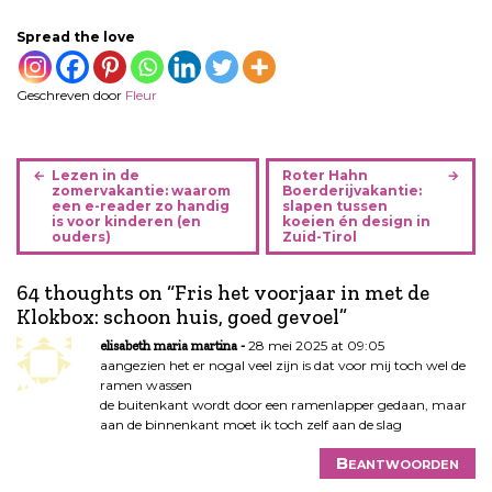
Spread the love
Geschreven door
Fleur
B
Lezen in de
Roter Hahn
e
zomervakantie: waarom
Boerderijvakantie:
een e-reader zo handig
slapen tussen
r
is voor kinderen (en
koeien én design in
i
ouders)
Zuid-Tirol
c
h
64 thoughts on “
Fris het voorjaar in met de
t
Klokbox: schoon huis, goed gevoel
”
n
28 mei 2025 at 09:05
elisabeth maria martina
a
aangezien het er nogal veel zijn is dat voor mij toch wel de
v
ramen wassen
de buitenkant wordt door een ramenlapper gedaan, maar
i
aan de binnenkant moet ik toch zelf aan de slag
g
a
Beantwoorden
t