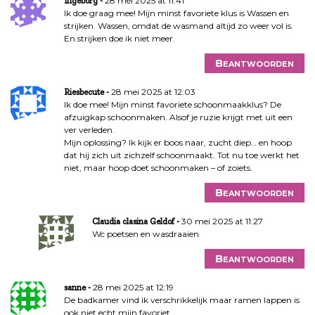
28 mei 2025 at 11:41
Ingeborg
Ik doe graag mee! Mijn minst favoriete klus is Wassen en
strijken. Wassen, omdat de wasmand altijd zo weer vol is.
En strijken doe ik niet meer.
Beantwoorden
28 mei 2025 at 12:03
Riesbecute
Ik doe mee! Mijn minst favoriete schoonmaakklus? De
afzuigkap schoonmaken. Alsof je ruzie krijgt met uit een
ver verleden.
Mijn oplossing? Ik kijk er boos naar, zucht diep… en hoop
dat hij zich uit zichzelf schoonmaakt. Tot nu toe werkt het
niet, maar hoop doet schoonmaken – of zoiets.
Beantwoorden
30 mei 2025 at 11:27
Claudia clasina Geldof
Wc poetsen en wasdraaien
Beantwoorden
28 mei 2025 at 12:19
sanne
De badkamer vind ik verschrikkelijk maar ramen lappen is
ook niet echt mijn favoriet…