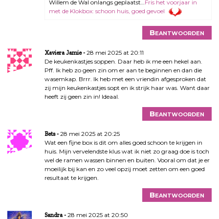
Willem de Wal onlangs geplaatst…
Fris het voorjaar in
met de Klokbox: schoon huis, goed gevoel
Beantwoorden
28 mei 2025 at 20:11
Xaviera Jamie
De keukenkastjes soppen. Daar heb ik me een hekel aan.
Pff. Ik heb zo geen zin om er aan te beginnen en dan die
wasemkap. Brrr. Ik heb met een vriendin afgesproken dat
zij mijn keukenkastjes sopt en ik strijk haar was. Want daar
heeft zij geen zin in! Ideaal.
Beantwoorden
28 mei 2025 at 20:25
Bets
Wat een fijne box is dit om alles goed schoon te krijgen in
huis. Mijn vervelendste klus wat ik niet zo graag doe is toch
wel de ramen wassen binnen en buiten. Vooral om dat je er
moeilijk bij kan en zo veel opzij moet zetten om een goed
resultaat te krijgen.
Beantwoorden
28 mei 2025 at 20:50
Sandra