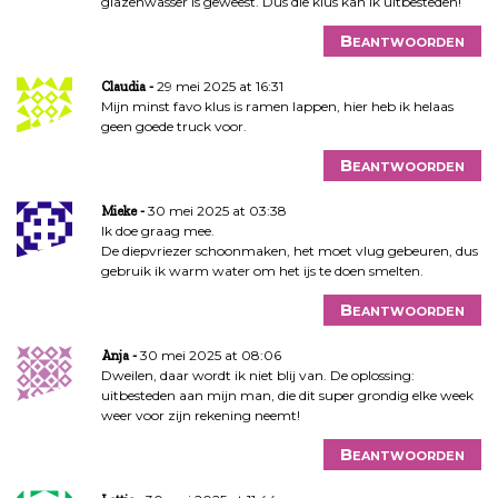
glazenwasser is geweest. Dus die klus kan ik uitbesteden!
Beantwoorden
29 mei 2025 at 16:31
Claudia
Mijn minst favo klus is ramen lappen, hier heb ik helaas
geen goede truck voor.
Beantwoorden
30 mei 2025 at 03:38
Mieke
Ik doe graag mee.
De diepvriezer schoonmaken, het moet vlug gebeuren, dus
gebruik ik warm water om het ijs te doen smelten.
Beantwoorden
30 mei 2025 at 08:06
Anja
Dweilen, daar wordt ik niet blij van. De oplossing:
uitbesteden aan mijn man, die dit super grondig elke week
weer voor zijn rekening neemt!
Beantwoorden