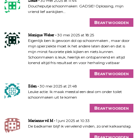
30 mei 2025 at 11:44
Lottie
Doucheputje schoonmaken: GADSIE! Oplossing, mijn
vriend lief aankijken…
Beantwoorden
30 mei 2025 at 18:25
Monique Weber
Eigenlijk ben ik gewoon dol op schoonmaken , maar door
mijn spierziekte moet ik het andere laten doen en dat is
mijn minst favoriete plek kijken en niets kunnen.
Schoonmaken is leuk, heerlijk en ontspannend en altijd
lonend altijd fris resultaat en voor herhaling vatbaar
Beantwoorden
30 mei 2025 at 21:48
Eden
Leuke actie. Ik maak meestal een deal om onder toilet
schoonmaken uit te komen
Beantwoorden
1 juni 2025 at 10:33
Marianne vd M
De badkamer blijf ik vervelend vinden, zo snel kalkaanslag.
Beantwoorden