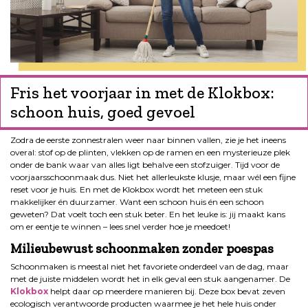
Fris het voorjaar in met de Klokbox:
schoon huis, goed gevoel
Zodra de eerste zonnestralen weer naar binnen vallen, zie je het ineens
overal: stof op de plinten, vlekken op de ramen en een mysterieuze plek
onder de bank waar van alles ligt behalve een stofzuiger. Tijd voor de
voorjaarsschoonmaak dus. Niet het allerleukste klusje, maar wél een fijne
reset voor je huis. En met de Klokbox wordt het meteen een stuk
makkelijker én duurzamer. Want een schoon huis én een schoon
geweten? Dat voelt toch een stuk beter. En het leuke is: jij maakt kans
om er eentje te winnen – lees snel verder hoe je meedoet!
Milieubewust schoonmaken zonder poespas
Schoonmaken is meestal niet het favoriete onderdeel van de dag, maar
met de juiste middelen wordt het in elk geval een stuk aangenamer. De
Klokbox
helpt daar op meerdere manieren bij. Deze box bevat zeven
ecologisch verantwoorde producten waarmee je het hele huis onder