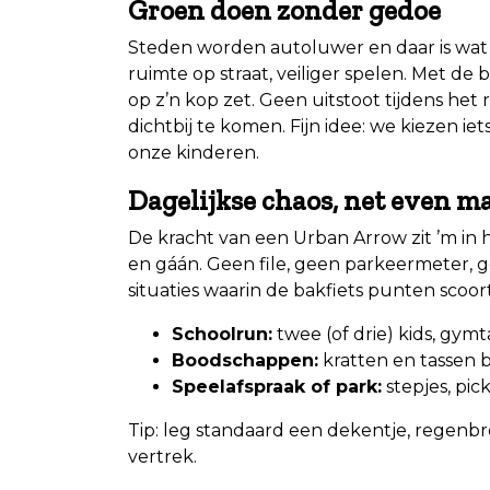
Groen doen zonder gedoe
Steden worden autoluwer en daar is wat 
ruimte op straat, veiliger spelen. Met de b
op z’n kop zet. Geen uitstoot tijdens het
dichtbij te komen. Fijn idee: we kiezen ie
onze kinderen.
Dagelijkse chaos, net even m
De kracht van een Urban Arrow zit ’m in 
en gáán. Geen file, geen parkeermeter, 
situaties waarin de bakfiets punten scoort
Schoolrun:
twee (of drie) kids, gymta
Boodschappen:
kratten en tassen bl
Speelafspraak of park:
stepjes, pi
Tip: leg standaard een dekentje, regenbro
vertrek.