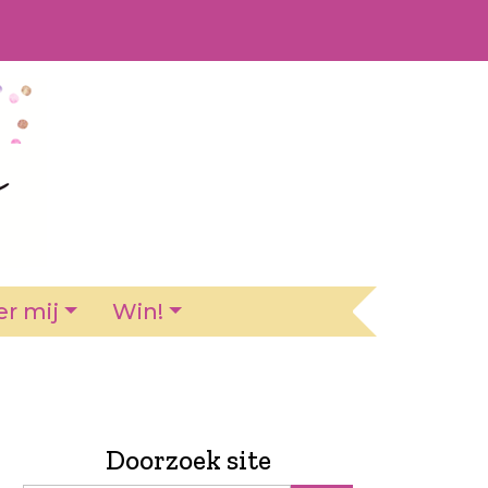
r mij
Win!
Doorzoek site