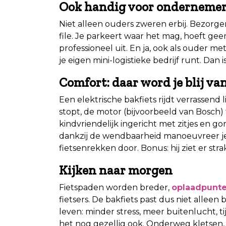
Ook handig voor onderneme
Niet alleen ouders zweren erbij. Bezorgers
file. Je parkeert waar het mag, hoeft geen
professioneel uit. En ja, ook als ouder me
je eigen mini-logistieke bedrijf runt. Dan
Comfort: daar word je blij va
Een elektrische bakfiets rijdt verrassend lic
stopt, de motor (bijvoorbeeld van Bosch) 
kindvriendelijk ingericht met zitjes en g
dankzij de wendbaarheid manoeuvreer je 
fietsenrekken door. Bonus: hij ziet er str
Kijken naar morgen
Fietspaden worden breder,
oplaadpunt
fietsers. De bakfiets past dus niet alleen
leven: minder stress, meer buitenlucht, ti
het nog gezellig ook. Onderweg kletsen,