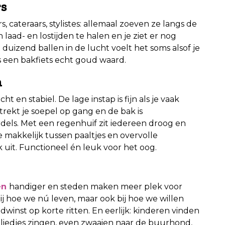
rs
, cateraars, stylistes: allemaal zoeven ze langs de
 laad- en lostijden te halen en je ziet er nog
t duizend ballen in de lucht voelt het soms alsof je
 is een bakfiets echt goud waard.
n
ht en stabiel. De lage instap is fijn als je vaak
trekt je soepel op gang en de bak is
ordels. Met een regenhuif zit iedereen droog en
makkelijk tussen paaltjes en overvolle
ak uit. Functioneel én leuk voor het oog.
en
handiger en steden maken meer plek voor
 bij hoe we nú leven, maar ook bij hoe we willen
jdwinst op korte ritten. En eerlijk: kinderen vinden
 liedjes zingen, even zwaaien naar de buurhond,