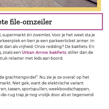
ete file-omzeiler
l, supermarkt én zwemles. Voor je het weet sta je
 parkeerplek en ben je een parkeerticket armer. In
st dan als vrijheid. Onze redding? De bakfiets. En
, zoals een
Urban Arrow bakfiets
: stiller dan de
stuk relaxter met kids aan boord.
 de grachtengordel”. Nu zie je ze overal: op het
arkt. Niet gek, want de elektrische variant
ren, tassen, sportspullen, weekboodschappen,
-de-rug trap je nog vrolijk door als er tegenwind