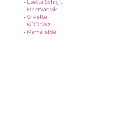
-
Lisette Schrijft
-
MeerVanMir
-
Olivette
-
KiDDoWz
-
Mamaliefde