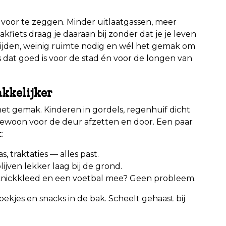
voor te zeggen. Minder uitlaatgassen, meer
akfiets draag je daaraan bij zonder dat je je leven
 rijden, weinig ruimte nodig en wél het gemak om
ts dat goed is voor de stad én voor de longen van
akkelijker
het gemak. Kinderen in gordels, regenhuif dicht
gewoon voor de deur afzetten en door. Een paar
:
s, traktaties — alles past.
ijven lekker laag bij de grond.
cknickkleed en een voetbal mee? Geen probleem.
ekjes en snacks in de bak. Scheelt gehaast bij