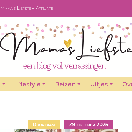
Mama’s Liefste – Affiliate
e
Lifestyle
Reizen
Uitjes
Ove
Duurzaam
29 oktober 2025