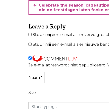
B
Celebrate the season: cadeautips
e
die de feestdagen laten fonkele
r
i
Leave a Reply
c
Stuur mij een e-mail als er vervolgreacti
h
Stuur mij een e-mail als er nieuwe beric
t
n
a
Je e-mailadres wordt niet gepubliceerd.
v
i
Naam
*
g
a
Site
t
i