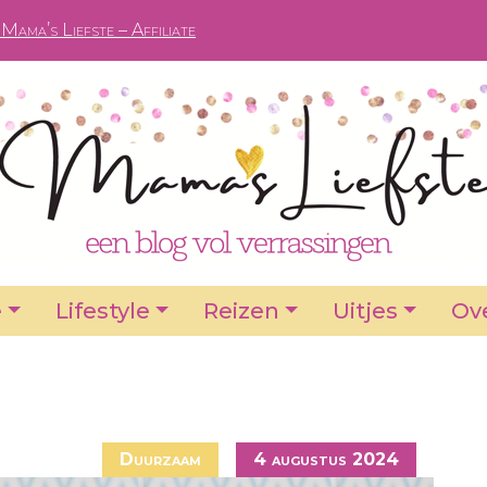
Mama’s Liefste – Affiliate
e
Lifestyle
Reizen
Uitjes
Ove
Duurzaam
4 augustus 2024