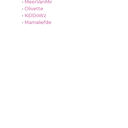
-
MeerVanMir
-
Olivette
-
KiDDoWz
-
Mamaliefde