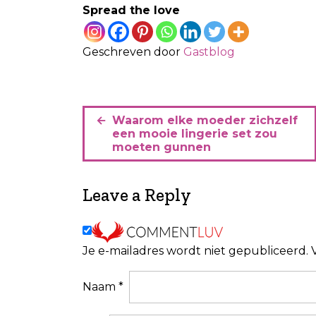
Spread the love
Geschreven door
Gastblog
B
Waarom elke moeder zichzelf
e
een mooie lingerie set zou
moeten gunnen
r
i
Leave a Reply
c
h
t
Je e-mailadres wordt niet gepubliceerd.
n
a
Naam
*
v