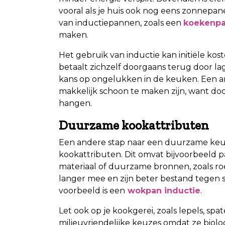
vooral als je huis ook nog eens zonnepan
van inductiepannen, zoals een
koekenpa
maken.
Het gebruik van inductie kan initiële ko
betaalt zichzelf doorgaans terug door 
kans op ongelukken in de keuken. Een an
makkelijk schoon te maken zijn, want door
hangen.
Duurzame kookattributen
Een andere stap naar een duurzame keuk
kookattributen. Dit omvat bijvoorbeeld 
materiaal of duurzame bronnen, zoals roes
langer mee en zijn beter bestand tegen 
voorbeeld is een
wokpan inductie
.
Let ook op je kookgerei, zoals lepels, sp
milieuvriendelijke keuzes omdat ze biolog