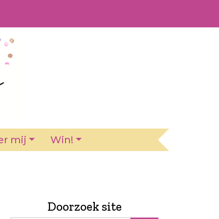
r mij
Win!
Doorzoek site