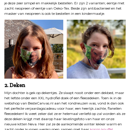
je deze zeer simpel en makkelijk bestellen. Er zijn 2 varianten; eentje met
zacht neopreen of eentje van Oeko-Tex. Beide zijn antibacterieel en het
masker van neopreen is ook te bestellen in een kindermaatje.
2. Deken
Mijn dochter is gek op dekentjes. Ze slaapt nooit onder een dekbed, maar
het liefste onder een XXL hydrofiel doek of een fleecedeken. Toen ik in de
webshop van BesteCanvas.nl aan het rondneuzen was, vond ik dan ook
het perfecte verjaardagscadeau voor haar; een heerlijk zachte, flanellen
fleecedeken! Ik weet zeker dat ze er helemaal verliefd op zal worden als ze
deze deken krijgt met daarop haar lievelingsfoto van haar en onze
nieuwe kitten Neva. Hier zal ze de aankomende winter lekker warm en
zacht onder kunnen wegkruipen, samen met haar
konijn knuffel
.