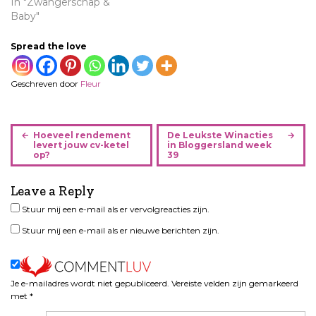
In "Zwangerschap &
Baby"
Spread the love
Geschreven door
Fleur
B
Hoeveel rendement
De Leukste Winacties
e
levert jouw cv-ketel
in Bloggersland week
op?
39
r
i
Leave a Reply
c
h
Stuur mij een e-mail als er vervolgreacties zijn.
t
Stuur mij een e-mail als er nieuwe berichten zijn.
n
a
v
i
Je e-mailadres wordt niet gepubliceerd.
Vereiste velden zijn gemarkeerd
met
*
g