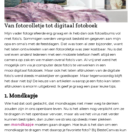
Van fotorolletje tot digitaal fotoboek
Mijn vader fotografeerde erg graag en ik heb dan ook fotoalbums vol
met foto’s. Sommigen werden vergroot besteld en gegeven aan mijn
opa en oma’s met de feestdagen. Dat was toen al zeer bijzonder, want
het laten ontwikkelen van een fotorolletje was zeer kostbaar. Nu is dat
wel even anders! Iedereen met een mobiele telefoon heeft altijd een
camera op zak en we maken overal foto’s van. Al vrij snel werd het
mogelijk om via je computer deze foto’s te verwerken in een
mooi digitaal fotoboek. Maar ook het laten afdrukken van de digitale
foto’s werd steeds makkelijker en goedkoper. Maar tegenwoordig blijft
het daar niet bij! De keuze van artikelen waarop je een foto kan laten
afdrukken is enorm uitgebreid. Ik geef je graag een paar leuke tips.
1. Mondkapje
Wie had dat ooit gedacht, dat mondkapjes niet meer weg te denken
zouden zijn in ons openbare leven. Nu is het alleen nog verplicht om ze
te dragen in het openbaar vervoer, maar als we het virus niet verder
kunnen bestrijden, dan zullen we straks op steeds meer plekken
een
mondkapje
moeten gaan dragen. Hoe leuk is het dan om een
mondkapje te dragen met daarop je favoriete foto? Bij BesteCanvas kun