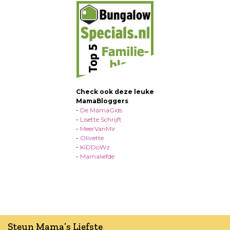
Check ook deze leuke
MamaBloggers
-
De MamaGids
-
Lisette Schrijft
-
MeerVanMir
-
Olivette
-
KiDDoWz
-
Mamaliefde
Steun Mama’s Liefste