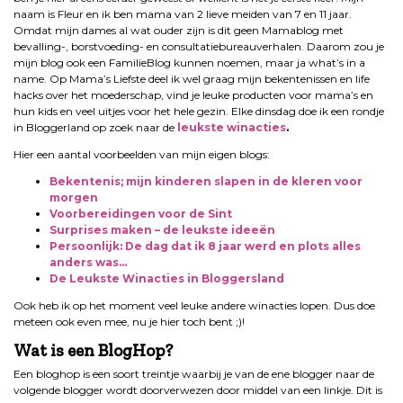
naam is Fleur en ik ben mama van 2 lieve meiden van 7 en 11 jaar.
Omdat mijn dames al wat ouder zijn is dit geen Mamablog met
bevalling-, borstvoeding- en consultatiebureauverhalen. Daarom zou je
mijn blog ook een FamilieBlog kunnen noemen, maar ja what’s in a
name. Op Mama’s Liefste deel ik wel graag mijn bekentenissen en life
hacks over het moederschap, vind je leuke producten voor mama’s en
hun kids en veel uitjes voor het hele gezin. Elke dinsdag doe ik een rondje
in Bloggerland op zoek naar de
leukste winacties
.
Hier een aantal voorbeelden van mijn eigen blogs:
Bekentenis; mijn kinderen slapen in de kleren voor
morgen
Voorbereidingen voor de Sint
Surprises maken – de leukste ideeën
Persoonlijk: De dag dat ik 8 jaar werd en plots alles
anders was…
De Leukste Winacties in Bloggersland
Ook heb ik op het moment veel leuke andere winacties lopen. Dus doe
meteen ook even mee, nu je hier toch bent ;)!
Wat is een BlogHop?
Een bloghop is een soort treintje waarbij je van de ene blogger naar de
volgende blogger wordt doorverwezen door middel van een linkje. Dit is