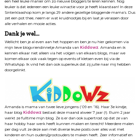
een heel leuke manier om zo nieuwe bloggers te leren kennen. Nog
leuker is dat iedereen een leuke winactie voor je heeft klaarstaan! In deze
Sinterklaashop kom je langs 29 andere gezellige bloggende mama’s. Dus
zet een pot thee, neem er wat kruidnootjes bij en laat je verassen door
alle verhalen en mooie acties.
Dank je wel…
Wellicht ben je al even aan het hoppen en ben je nu hier gekomen via
mijn lieve blogvriendinnetje Amanda van
Kiddowz
. Amanda en ik
kennen elkaar niet alleen via het volgen van elkaars blogs, maar we
komen elkaar ook vaak tegen op events of kletsen even bij via de
WhatsApp. Ik vind het dan ook superleuk dat zij jullie naar mij hebben
doorgelinkt.
Amanda is mama van twee lieve jongens (’09 en ’16). Haar 3e kindje,
haar blog
Kiddowz
bestaat deze maand alweer 7 jaar (!). Ruim 2 jaar
werkt ze fulltime mijn blog. Ze is er dan ook supertrost op dat ze van
haar hobby haar werk heeft kunnen maken en terecht! Meerdere malen
per dag vult ze deze aan met diverse leuke posts over alles wat met
kinderen en hun ouders/grootouders te maken heeft. Zeer infomatief en