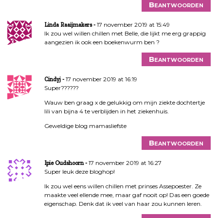
Beantwoorden
17 november 2019 at 15:49
Linda Raaijmakers
Ik zou wel willen chillen met Belle, die lijkt me erg grappig
aangezien ik ook een boekenwurm ben ?
Beantwoorden
17 november 2019 at 16:19
Cindyj
Super??????
Wauw ben graag x de gelukkig om mijn ziekte dochtertje
lili van bijna 4 te verblijden in het ziekenhuis.
Geweldige blog mamasliefste
Beantwoorden
17 november 2019 at 16:27
Ipie Oudshoorn
Super leuk deze bloghop!
Ik zou wel eens willen chillen met prinses Assepoester. Ze
maakte veel ellende mee, maar gaf nooit op! Das een goede
eigenschap. Denk dat ik veel van haar zou kunnen leren.