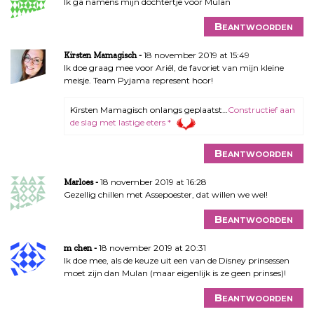
Ik ga namens mijn dochtertje voor Mulan
Beantwoorden
18 november 2019 at 15:49
Kirsten Mamagisch
Ik doe graag mee voor Ariël, de favoriet van mijn kleine
meisje. Team Pyjama represent hoor!
Kirsten Mamagisch onlangs geplaatst…
Constructief aan
de slag met lastige eters *
Beantwoorden
18 november 2019 at 16:28
Marloes
Gezellig chillen met Assepoester, dat willen we wel!
Beantwoorden
18 november 2019 at 20:31
m chen
Ik doe mee, als de keuze uit een van de Disney prinsessen
moet zijn dan Mulan (maar eigenlijk is ze geen prinses)!
Beantwoorden