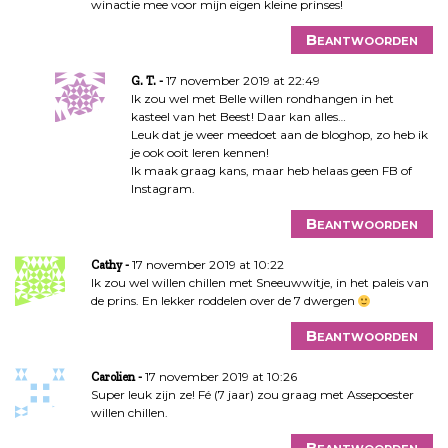
winactie mee voor mijn eigen kleine prinses!
Beantwoorden
17 november 2019 at 22:49
G. T.
Ik zou wel met Belle willen rondhangen in het
kasteel van het Beest! Daar kan alles…
Leuk dat je weer meedoet aan de bloghop, zo heb ik
je ook ooit leren kennen!
Ik maak graag kans, maar heb helaas geen FB of
Instagram.
Beantwoorden
17 november 2019 at 10:22
Cathy
Ik zou wel willen chillen met Sneeuwwitje, in het paleis van
de prins. En lekker roddelen over de 7 dwergen
Beantwoorden
17 november 2019 at 10:26
Carolien
Super leuk zijn ze! Fé (7 jaar) zou graag met Assepoester
willen chillen.
Beantwoorden