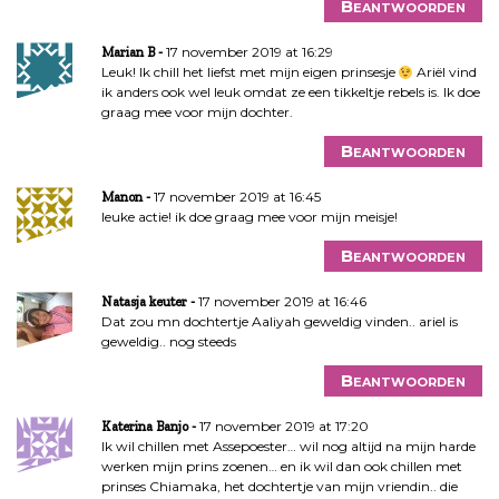
Beantwoorden
17 november 2019 at 16:29
Marian B
Leuk! Ik chill het liefst met mijn eigen prinsesje
Ariël vind
ik anders ook wel leuk omdat ze een tikkeltje rebels is. Ik doe
graag mee voor mijn dochter.
Beantwoorden
17 november 2019 at 16:45
Manon
leuke actie! ik doe graag mee voor mijn meisje!
Beantwoorden
17 november 2019 at 16:46
Natasja keuter
Dat zou mn dochtertje Aaliyah geweldig vinden.. ariel is
geweldig.. nog steeds
Beantwoorden
17 november 2019 at 17:20
Katerina Banjo
Ik wil chillen met Assepoester… wil nog altijd na mijn harde
werken mijn prins zoenen… en ik wil dan ook chillen met
prinses Chiamaka, het dochtertje van mijn vriendin.. die