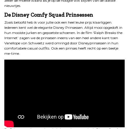
zeker de moeite waard als je op de hoogte wilt blijven van de laatste
nieuwtjes.
De Disney Comfy Squad Prinsessen
Zoals beloofd heb ik voor jullie ook een heel leuke prijs klaarliggen.
Iedereen kent wel de elegante Disney Prinsessen. Altijd mooi opgedoft in
hun mooiste jurken en gepoetste schoenen. In de film ‘Ralph Breaks the
Internet’ zagen we de prinsesen ineens van een heel andere kant toen
Vanellope von Schweetz werd omringd door Disneyprinsessen in hun
comfortabele casual outfits. Ook een prinses heeft recht op een beetje
me-time.