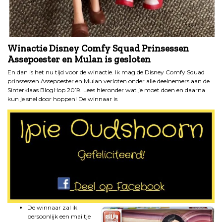
Winactie Disney Comfy Squad Prinsessen
Assepoester en Mulan is gesloten
En dan is het nu tijd voor de winactie. Ik mag de Disney Comfy Squad
prinssessen Assepoester en Mulan verloten onder alle deelnemers aan de
Sinterklaas BlogHop 2019. Lees hieronder wat je moet doen en daarna
kun je snel door hoppen! De winnaar is
De winnaar zal ik
persoonlijk een mailtje