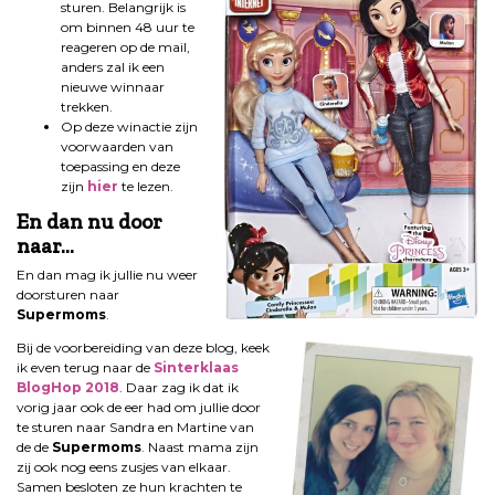
sturen. Belangrijk is
om binnen 48 uur te
reageren op de mail,
anders zal ik een
nieuwe winnaar
trekken.
Op deze winactie zijn
voorwaarden van
toepassing en deze
zijn
hier
te lezen.
En dan nu door
naar…
En dan mag ik jullie nu weer
doorsturen naar
Supermoms
.
Bij de voorbereiding van deze blog, keek
ik even terug naar de
Sinterklaas
BlogHop 2018
. Daar zag ik dat ik
vorig jaar ook de eer had om jullie door
te sturen naar Sandra en Martine van
de de
Supermoms
. Naast mama zijn
zij ook nog eens zusjes van elkaar.
Samen besloten ze hun krachten te