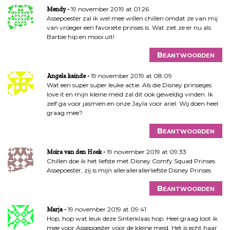
19 november 2019 at 01:26
Mendy
Assepoester zal ik wel mee willen chillen omdat ze van mij
van vroeger een favoriete prinses is. Wat ziet ze er nu als
Barbie hip en mooi uit!
Beantwoorden
19 november 2019 at 08:09
Angela kainde
Wat een super super leuke actie. Als die Disney prinsesjes
love it en mijn kleine meid zal dit ook geweldig vinden. Ik
zelf ga voor jasmien en onze Jayla voor ariel. Wij doen heel
graag mee?
Beantwoorden
19 november 2019 at 09:33
Moira van den Hoek
Chillen doe ik het liefste met Disney Comfy Squad Prinses
Assepoester, zij is mijn allerallerallerliefste Disney Prinses
Beantwoorden
19 november 2019 at 09:41
Marja
Hop, hop wat leuk deze Sinterklaas hop. Heel graag loot ik
mee voor Assepoester voor de kleine meid. Het is echt haar