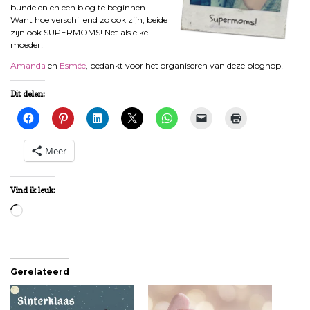
bundelen en een blog te beginnen.
Want hoe verschillend zo ook zijn, beide
zijn ook SUPERMOMS! Net als elke
moeder!
Amanda
en
Esmée
, bedankt voor het organiseren van deze bloghop!
Dit delen:
Meer
Vind ik leuk:
Aan
het
laden...
Gerelateerd