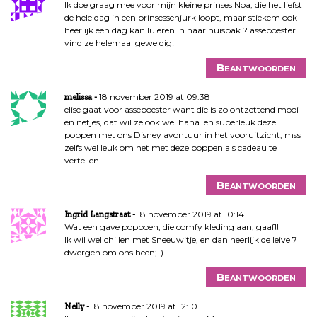
Ik doe graag mee voor mijn kleine prinses Noa, die het liefst
de hele dag in een prinsessenjurk loopt, maar stiekem ook
heerlijk een dag kan luieren in haar huispak ? assepoester
vind ze helemaal geweldig!
Beantwoorden
18 november 2019 at 09:38
melissa
elise gaat voor assepoester want die is zo ontzettend mooi
en netjes, dat wil ze ook wel haha. en superleuk deze
poppen met ons Disney avontuur in het vooruitzicht; mss
zelfs wel leuk om het met deze poppen als cadeau te
vertellen!
Beantwoorden
18 november 2019 at 10:14
Ingrid Langstraat
Wat een gave poppoen, die comfy kleding aan, gaaf!!
Ik wil wel chillen met Sneeuwitje, en dan heerlijk de leive 7
dwergen om ons heen;-)
Beantwoorden
18 november 2019 at 12:10
Nelly