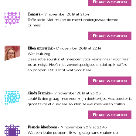
Beantwoorden
17 november 2019 at 21:34
Tamara
Toffe actie. Met mulan de meest ondergewaardeerde
prinses!
Beantwoorden
17 november 2019 at 22:14
Ellen snuverink
Wat leuk zeg!
Deze actie zou ik niet meedoen voor Féline maar voor haar
buurmeisje. Heeft niet zoveel speelgoed en dol op knuffels
en poppen. Dit is echt wat voor haar!
Beantwoorden
17 november 2019 at 23:06
Cindy Framke
Leuk! Ik doe graag mee voor mijn dochtertjes. Assepoester is
groot favoriet dus daar zouden ze wel mee willen chillen
Beantwoorden
17 november 2019 at 23:43
Francis Akerboom
Wat een leuke poppen!! Ik wil graag kans maken op