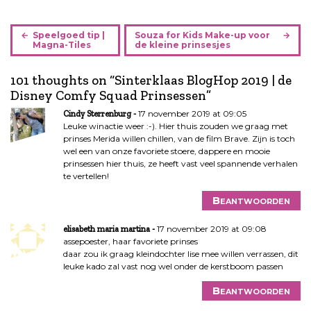
B
Speelgoed tip |
Souza for Kids Make-up voor
e
Magna-Tiles
de kleine prinsesjes
r
i
101 thoughts on “
Sinterklaas BlogHop 2019 | de
c
Disney Comfy Squad Prinsessen
”
h
17 november 2019 at 09:05
Cindy Sterrenburg
t
Leuke winactie weer :-). Hier thuis zouden we graag met
n
prinses Merida willen chillen, van de film Brave. Zijn is toch
a
wel een van onze favoriete stoere, dappere en mooie
prinsessen hier thuis, ze heeft vast veel spannende verhalen
v
te vertellen!
i
g
Beantwoorden
a
t
17 november 2019 at 09:08
elisabeth maria martina
assepoester, haar favoriete prinses
i
daar zou ik graag kleindochter lise mee willen verrassen, dit
e
leuke kado zal vast nog wel onder de kerstboom passen
Beantwoorden