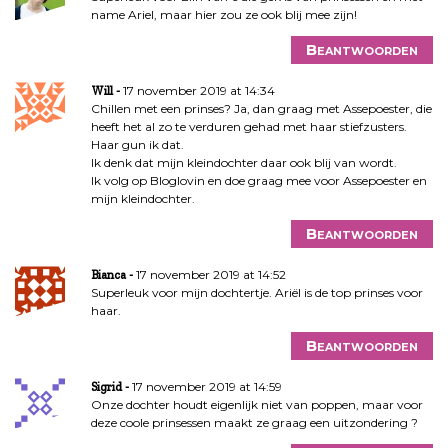
name Ariel, maar hier zou ze ook blij mee zijn!
Beantwoorden
17 november 2019 at 14:34
Will
Chillen met een prinses? Ja, dan graag met Assepoester, die
heeft het al zo te verduren gehad met haar stiefzusters.
Haar gun ik dat.
Ik denk dat mijn kleindochter daar ook blij van wordt.
Ik volg op Bloglovin en doe graag mee voor Assepoester en
mijn kleindochter.
Beantwoorden
17 november 2019 at 14:52
Bianca
Superleuk voor mijn dochtertje. Ariël is de top prinses voor
haar.
Beantwoorden
17 november 2019 at 14:59
Sigrid
Onze dochter houdt eigenlijk niet van poppen, maar voor
deze coole prinsessen maakt ze graag een uitzondering ?