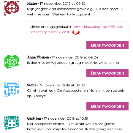
17 november 2019 at 09:10
Minke
Mijn jongste vind assepoester geweldig. Dus dan moet ik
wel mee doen. Wat een toffe poppen!
Minke onlangs geplaatst…
Sinterklaasbloghop2019: win
het spel geheime dienst
Beantwoorden
17 november 2019 at 09:24
Anna Wienen
ik doe mee en wij zouden graag met Ariel willen chillen
Beantwoorden
17 november 2019 at 09:32
Selina
Ohhhh wat leuk! De Assepoester en Mulan! Ik ben zo gek
op Disney!!!
Beantwoorden
17 november 2019 at 10:19
Gert-Jan
Met Assepester chillen… Dat klinkt wel als een goede
bezigheid voor mijn lieve dochter! Ik doe graag aan deze