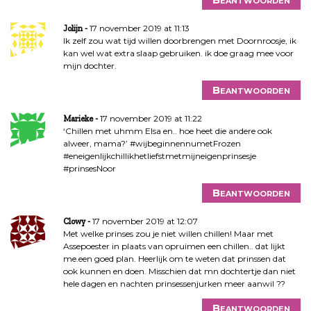
17 november 2019 at 11:13
Jolijn
Ik zelf zou wat tijd willen doorbrengen met Doornroosje, ik
kan wel wat extra slaap gebruiken. ik doe graag mee voor
mijn dochter.
Beantwoorden
17 november 2019 at 11:22
Marieke
‘Chillen met uhmm Elsa en.. hoe heet die andere ook
alweer, mama?’ #wijbeginnennumetFrozen
#eneigenlijkchillikhetliefstmetmijneigenprinsesje
#prinsesNoor
Beantwoorden
17 november 2019 at 12:07
Clowy
Met welke prinses zou je niet willen chillen! Maar met
Assepoester in plaats van opruimen een chillen.. dat lijkt
me.een goed plan. Heerlijk om te weten dat prinssen dat
ook kunnen en doen. Misschien dat mn dochtertje dan niet
hele dagen en nachten prinsessenjurken meer aanwil ??
Beantwoorden