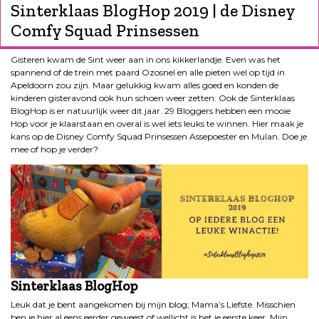
Sinterklaas BlogHop 2019 | de Disney
Comfy Squad Prinsessen
Gisteren kwam de Sint weer aan in ons kikkerlandje. Even was het
spannend of de trein met paard Ozosnel en alle pieten wel op tijd in
Apeldoorn zou zijn. Maar gelukkig kwam alles goed en konden de
kinderen gisteravond ook hun schoen weer zetten. Ook de Sinterklaas
BlogHop is er natuurlijk weer dit jaar. 29 Bloggers hebben een mooie
Hop voor je klaarstaan en overal is wel iets leuks te winnen. Hier maak je
kans op de Disney Comfy Squad Prinsessen Assepoester en Mulan. Doe je
mee of hop je verder?
Sinterklaas BlogHop
Leuk dat je bent aangekomen bij mijn blog; Mama’s Liefste. Misschien
ben je hier al eens eerder geweest of wellicht is het je eerste keer. Mijn