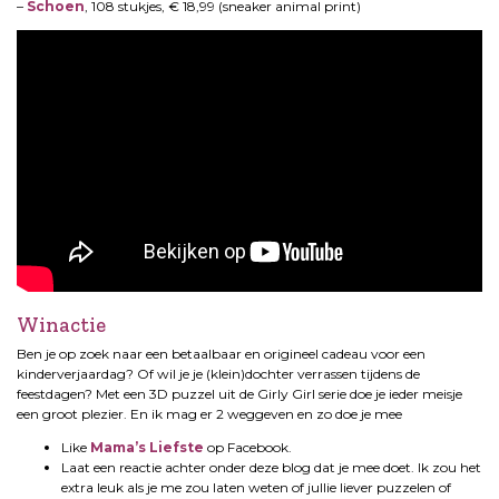
–
Schoen
, 108 stukjes, € 18,99 (sneaker animal print)
Winactie
Ben je op zoek naar een betaalbaar en origineel cadeau voor een
kinderverjaardag? Of wil je je (klein)dochter verrassen tijdens de
feestdagen? Met een 3D puzzel uit de Girly Girl serie doe je ieder meisje
een groot plezier. En ik mag er 2 weggeven en zo doe je mee
Like
Mama’s Liefste
op Facebook.
Laat een reactie achter onder deze blog dat je mee doet. Ik zou het
extra leuk als je me zou laten weten of jullie liever puzzelen of