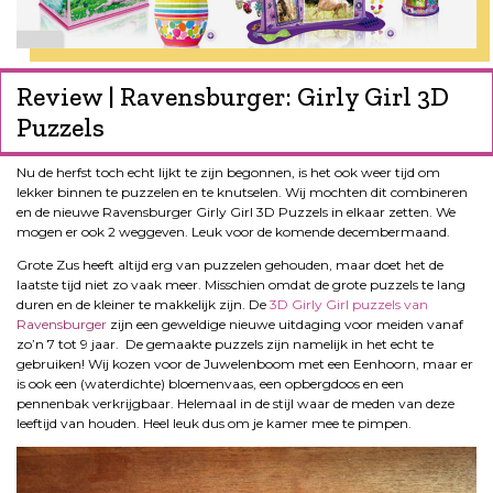
Review | Ravensburger: Girly Girl 3D
Puzzels
Nu de herfst toch echt lijkt te zijn begonnen, is het ook weer tijd om
lekker binnen te puzzelen en te knutselen. Wij mochten dit combineren
en de nieuwe Ravensburger Girly Girl 3D Puzzels in elkaar zetten. We
mogen er ook 2 weggeven. Leuk voor de komende decembermaand.
Grote Zus heeft altijd erg van puzzelen gehouden, maar doet het de
laatste tijd niet zo vaak meer. Misschien omdat de grote puzzels te lang
duren en de kleiner te makkelijk zijn. De
3D Girly Girl puzzels van
Ravensburger
zijn een geweldige nieuwe uitdaging voor meiden vanaf
zo’n 7 tot 9 jaar. De gemaakte puzzels zijn namelijk in het echt te
gebruiken! Wij kozen voor de Juwelenboom met een Eenhoorn, maar er
is ook een (waterdichte) bloemenvaas, een opbergdoos en een
pennenbak verkrijgbaar. Helemaal in de stijl waar de meden van deze
leeftijd van houden. Heel leuk dus om je kamer mee te pimpen.