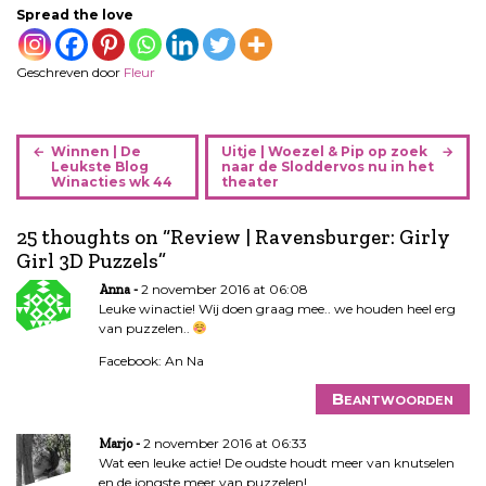
Spread the love
Geschreven door
Fleur
B
Winnen | De
Uitje | Woezel & Pip op zoek
e
Leukste Blog
naar de Sloddervos nu in het
Winacties wk 44
theater
r
i
25 thoughts on “
Review | Ravensburger: Girly
c
Girl 3D Puzzels
”
h
t
2 november 2016 at 06:08
Anna
n
Leuke winactie! Wij doen graag mee.. we houden heel erg
van puzzelen..
a
v
Facebook: An Na
i
Beantwoorden
g
a
2 november 2016 at 06:33
Marjo
t
Wat een leuke actie! De oudste houdt meer van knutselen
i
en de jongste meer van puzzelen!