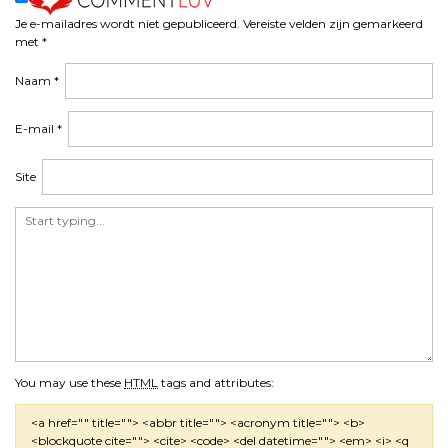
Je e-mailadres wordt niet gepubliceerd.
Vereiste velden zijn gemarkeerd
met
*
Naam
*
E-mail
*
Site
You may use these
HTML
tags and attributes:
<a href="" title=""> <abbr title=""> <acronym title=""> <b>
<blockquote cite=""> <cite> <code> <del datetime=""> <em> <i> <q