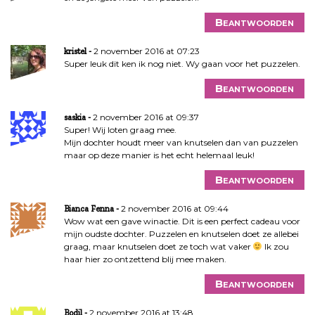
e
Beantwoorden
2 november 2016 at 07:23
kristel
Super leuk dit ken ik nog niet. Wy gaan voor het puzzelen.
Beantwoorden
2 november 2016 at 09:37
saskia
Super! Wij loten graag mee.
Mijn dochter houdt meer van knutselen dan van puzzelen
maar op deze manier is het echt helemaal leuk!
Beantwoorden
2 november 2016 at 09:44
Bianca Fenna
Wow wat een gave winactie. Dit is een perfect cadeau voor
mijn oudste dochter. Puzzelen en knutselen doet ze allebei
graag, maar knutselen doet ze toch wat vaker
Ik zou
haar hier zo ontzettend blij mee maken.
Beantwoorden
2 november 2016 at 13:48
Bodil