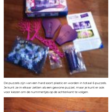
De puzzels zijn van een hard soort plastic en worden in totaal 6 puzzels.
Je kunt ze in elkaar zetten als een gewone puzzel, maar je kunt er ook
voor kiezen om de nummertjes op de achterkant te volgen.