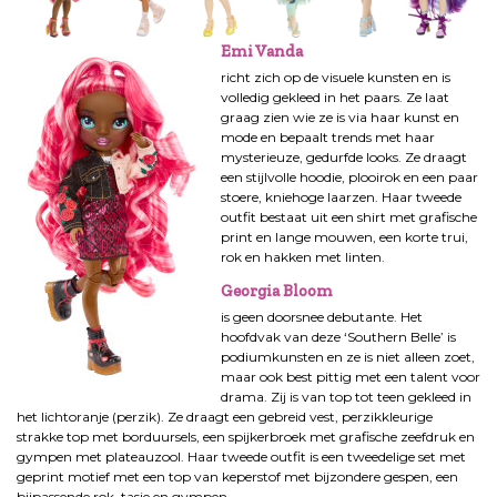
Emi Vanda
richt zich op de visuele kunsten en is
volledig gekleed in het paars. Ze laat
graag zien wie ze is via haar kunst en
mode en bepaalt trends met haar
mysterieuze, gedurfde looks. Ze draagt
een stijlvolle hoodie, plooirok en een paar
stoere, kniehoge laarzen. Haar tweede
outfit bestaat uit een shirt met grafische
print en lange mouwen, een korte trui,
rok en hakken met linten.
Georgia Bloom
is geen doorsnee debutante. Het
hoofdvak van deze ‘Southern Belle’ is
podiumkunsten en ze is niet alleen zoet,
maar ook best pittig met een talent voor
drama. Zij is van top tot teen gekleed in
het lichtoranje (perzik). Ze draagt een gebreid vest, perzikkleurige
strakke top met borduursels, een spijkerbroek met grafische zeefdruk en
gympen met plateauzool. Haar tweede outfit is een tweedelige set met
geprint motief met een top van keperstof met bijzondere gespen, een
bijpassende rok, tasje en gympen.