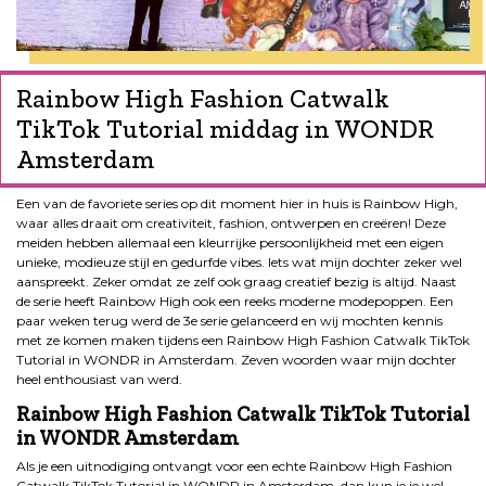
Rainbow High Fashion Catwalk
TikTok Tutorial middag in WONDR
Amsterdam
Een van de favoriete series op dit moment hier in huis is Rainbow High,
waar alles draait om creativiteit, fashion, ontwerpen en creëren! Deze
meiden hebben allemaal een kleurrijke persoonlijkheid met een eigen
unieke, modieuze stijl en gedurfde vibes. Iets wat mijn dochter zeker wel
aanspreekt. Zeker omdat ze zelf ook graag creatief bezig is altijd. Naast
de serie heeft Rainbow High ook een reeks moderne modepoppen. Een
paar weken terug werd de 3e serie gelanceerd en wij mochten kennis
met ze komen maken tijdens een Rainbow High Fashion Catwalk TikTok
Tutorial in WONDR in Amsterdam. Zeven woorden waar mijn dochter
heel enthousiast van werd.
Rainbow High Fashion Catwalk TikTok Tutorial
in WONDR Amsterdam
Als je een uitnodiging ontvangt voor een echte Rainbow High Fashion
Catwalk TikTok Tutorial in WONDR in Amsterdam, dan kun je je wel