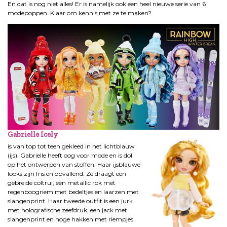
En dat is nog niet alles! Er is namelijk ook een heel nieuwe serie van 6
modepoppen. Klaar om kennis met ze te maken?
Gabrielle Icely
is van top tot teen gekleed in het lichtblauw
(ijs). Gabrielle heeft oog voor mode en is dol
op het ontwerpen van stoffen. Haar ijsblauwe
looks zijn fris en opvallend. Ze draagt een
gebreide coltrui, een metallic rok met
regenboogriem met bedeltjes en laarzen met
slangenprint. Haar tweede outfit is een jurk
met holografische zeefdruk, een jack met
slangenprint en hoge hakken met riempjes.