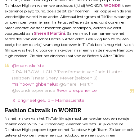
Rainbow High en waren we precies op tijd bij WONDR.
WONDR
is een
experience playground, zoals ze dit zelf noemen. Hier loop je van de ene
wonderlijke wereld in de ander. Allemaal Instagram of TikTok-waardige
omgevingen waar je naar hartelust selfies en dansjes kunt opnemen.
Maar voordat we daar mochten gaan rondlopen, werden we eerst
voorgesteld aan
Sherell Martini
. Samen met haar namen we het
eerste deel van een echte Before & After video. Gelukkig kon ze mij een
beetje helpen daarbij, want erg bedreven in TikTok ben ik nog niet. Na dit
filmpje was het tijd voor de make-over naar een van de nieuwe Rainbow
High meiden. Zie hier het eindrestulaat van de Before & After TikTok.
@mamasliefste
? RAINBOW HIGH ? Transformatie van Jade Hunter
(seizoen 1) naar Sheryl Meyer (seizoen 3)
#rainbowhighbenelux
@Sherell Martini
@wondr.experience
#wondrexperience
♬ origineel geluid – MamasLiefste
Fashion Catwalk in WONDR
Na het maken van het TikTok-filmpje mochten we dan ook een rondje
maken door WONDR. Onderweg kwamen we natuurlijk overal de
Rainbow High-poppen tegen en het Rainbow High Team. Zo kon er ook
getekend worden, was er een confettidouche en een duik in een