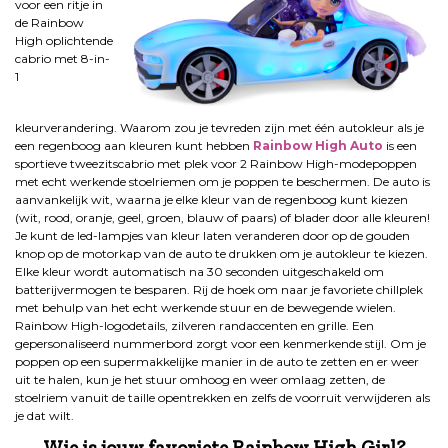
voor een ritje in
de Rainbow
High oplichtende
cabrio met 8-in-
1
kleurverandering. Waarom zou je tevreden zijn met één autokleur als je
een regenboog aan kleuren kunt hebben
Rainbow High Auto
is een
sportieve tweezitscabrio met plek voor 2 Rainbow High-modepoppen
met echt werkende stoelriemen om je poppen te beschermen. De auto is
aanvankelijk wit, waarna je elke kleur van de regenboog kunt kiezen
(wit, rood, oranje, geel, groen, blauw of paars) of blader door alle kleuren!
Je kunt de led-lampjes van kleur laten veranderen door op de gouden
knop op de motorkap van de auto te drukken om je autokleur te kiezen.
Elke kleur wordt automatisch na 30 seconden uitgeschakeld om
batterijvermogen te besparen. Rij de hoek om naar je favoriete chillplek
met behulp van het echt werkende stuur en de bewegende wielen.
Rainbow High-logodetails, zilveren randaccenten en grille. Een
gepersonaliseerd nummerbord zorgt voor een kenmerkende stijl. Om je
poppen op een supermakkelijke manier in de auto te zetten en er weer
uit te halen, kun je het stuur omhoog en weer omlaag zetten, de
stoelriem vanuit de taille opentrekken en zelfs de voorruit verwijderen als
je dat wilt.
Wie is jouw favoriete Rainbow High Girl?