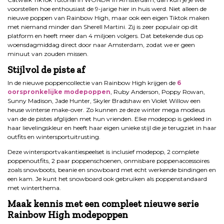
voorstellen hoe enthousiast de 9-jarige hier in huis werd. Niet alleen de
nieuwe poppen van Rainbow High, maar ook een eigen Tiktok maken
met niemand minder dan Sherell Martini. Zij is zeer populair op dit
platform en heeft meer dan 4 miljoen volgers. Dat betekende dus op
woensdagmiddag direct door naar Amsterdam, zodat we er geen
minuut van zouden missen.
Stijlvol de piste af
In de nieuwe poppencollectie van Rainbow High krijgen de
6
oorspronkeli
jke modepoppe
n
, Ruby Anderson, Poppy Rowan,
Sunny Madison, Jade Hunter, Skyler Bradshaw en Violet Willow een
heuse winterse make-over. Zo kunnen ze deze winter mega modieus
van de de pistes afglijden met hun vrienden. Elke modepop is gekleed in
haar lievelingskleur en heeft haar eigen unieke stijl die je terugziet in haar
outfits en wintersportuitrusting.
Deze wintersportvakantiespeelset is inclusief modepop, 2 complete
poppenoutfits, 2 paar poppenschoenen, onmisbare poppenaccessoires
zoals snowboots, beanie en snowboard met echt werkende bindingen en
een kam. Je kunt het snowboard ook gebruiken als poppenstandaard
met winterthema.
Maak kennis met een compleet nieuwe serie
Rainbow High modepoppen