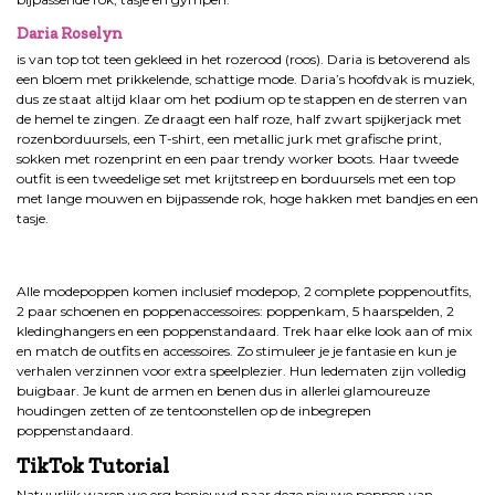
Daria Roselyn
is van top tot teen gekleed in het rozerood (roos). Daria is betoverend als
een bloem met prikkelende, schattige mode. Daria’s hoofdvak is muziek,
dus ze staat altijd klaar om het podium op te stappen en de sterren van
de hemel te zingen. Ze draagt een half roze, half zwart spijkerjack met
rozenborduursels, een T-shirt, een metallic jurk met grafische print,
sokken met rozenprint en een paar trendy worker boots. Haar tweede
outfit is een tweedelige set met krijtstreep en borduursels met een top
met lange mouwen en bijpassende rok, hoge hakken met bandjes en een
tasje.
Alle modepoppen komen inclusief modepop, 2 complete poppenoutfits,
2 paar schoenen en poppenaccessoires: poppenkam, 5 haarspelden, 2
kledinghangers en een poppenstandaard. Trek haar elke look aan of mix
en match de outfits en accessoires. Zo stimuleer je je fantasie en kun je
verhalen verzinnen voor extra speelplezier. Hun ledematen zijn volledig
buigbaar. Je kunt de armen en benen dus in allerlei glamoureuze
houdingen zetten of ze tentoonstellen op de inbegrepen
poppenstandaard.
TikTok Tutorial
Natuurlijk waren we erg benieuwd naar deze nieuwe poppen van