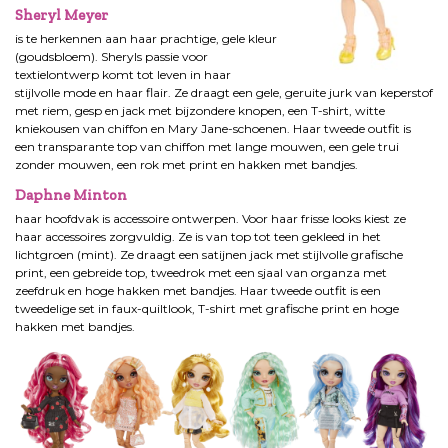
Sheryl Meyer
is te herkennen aan haar prachtige, gele kleur
(goudsbloem). Sheryls passie voor
textielontwerp komt tot leven in haar
stijlvolle mode en haar flair. Ze draagt een gele, geruite jurk van keperstof
met riem, gesp en jack met bijzondere knopen, een T-shirt, witte
kniekousen van chiffon en Mary Jane-schoenen. Haar tweede outfit is
een transparante top van chiffon met lange mouwen, een gele trui
zonder mouwen, een rok met print en hakken met bandjes.
Daphne Minton
haar hoofdvak is accessoire ontwerpen. Voor haar frisse looks kiest ze
haar accessoires zorgvuldig. Ze is van top tot teen gekleed in het
lichtgroen (mint). Ze draagt een satijnen jack met stijlvolle grafische
print, een gebreide top, tweedrok met een sjaal van organza met
zeefdruk en hoge hakken met bandjes. Haar tweede outfit is een
tweedelige set in faux-quiltlook, T-shirt met grafische print en hoge
hakken met bandjes.