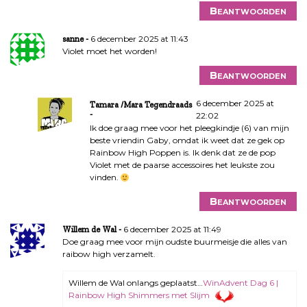
Beantwoorden
6 december 2025 at 11:43
sanne
Violet moet het worden!
Beantwoorden
6 december 2025 at
Tamara /Mara Tegendraads
22:02
Ik doe graag mee voor het pleegkindje (6) van mijn
beste vriendin Gaby, omdat ik weet dat ze gek op
Rainbow High Poppen is. Ik denk dat ze de pop
Violet met de paarse accessoires het leukste zou
vinden.
Beantwoorden
6 december 2025 at 11:49
Willem de Wal
Doe graag mee voor mijn oudste buurmeisje die alles van
raibow high verzamelt.
Willem de Wal onlangs geplaatst…
WinAdvent Dag 6 |
Rainbow High Shimmers met Slijm