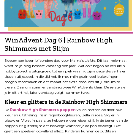
WinAdvent Dag 6 | Rainbow High
Shimmers met Slijm
6 december is een bijzondere dag voor Mama’s Liefste. Dit jaar helemaal,
want mijn blog bestaat vandaag tien jaar. Wat ooit begon als een klein
hobbyproject is uitgegroeid tot een plek waar ik bijna dagelijks verhalen
tips en uitjes deel. In die tijd heb ik met mijn gezin veel leuke dingen
mogen meemaken en dat maakt het extra mooi om dit jubileum te
vieren. Daarom staan er vandaag twee WinAdvents klaar. De eerste zie
je in dit artikel, later vandaag volgt nummer twee.
Kleur en glitters in de Rainbow High Shimmers
De
Rainbow High Shimmers poppen
vallen meteen op door hun
kleur en uitstraling. Iris in regenboogkleuren, Bella in roze, Skyler in
blauw en Violet in paars, ze hebben elk een eigen stijl. In de benen van de
poppen zit glitterslijm dat beweegt wanneer je de pop beweegt. Dat
geeft een speels en opvallend effect. Kinderen kunnen de outfits en