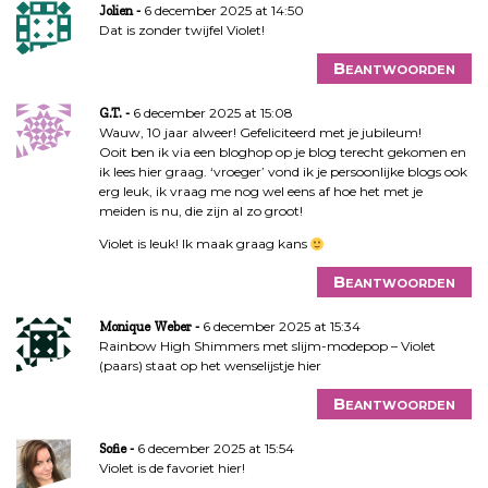
6 december 2025 at 14:50
Jolien
Dat is zonder twijfel Violet!
Beantwoorden
6 december 2025 at 15:08
G.T.
Wauw, 10 jaar alweer! Gefeliciteerd met je jubileum!
Ooit ben ik via een bloghop op je blog terecht gekomen en
ik lees hier graag. ‘vroeger’ vond ik je persoonlijke blogs ook
erg leuk, ik vraag me nog wel eens af hoe het met je
meiden is nu, die zijn al zo groot!
Violet is leuk! Ik maak graag kans
Beantwoorden
6 december 2025 at 15:34
Monique Weber
Rainbow High Shimmers met slijm-modepop – Violet
(paars) staat op het wenselijstje hier
Beantwoorden
6 december 2025 at 15:54
Sofie
Violet is de favoriet hier!