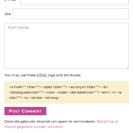
Site
You may use these
HTML
tags and attributes:
<a href="" title=""> <abbr title=""> <acronym title=""> <b>
<blockquote cite=""> <cite> <code> <del datetime=""> <em> <i> <q
cite=""> <s> <strike> <strong>
Deze site gebruikt Akismet om spam te verminderen.
Bekijk hoe je
reactie gegevens worden verwerkt
.