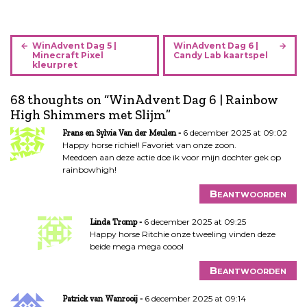
B
WinAdvent Dag 5 |
WinAdvent Dag 6 |
e
Minecraft Pixel
Candy Lab kaartspel
kleurpret
r
i
68 thoughts on “
WinAdvent Dag 6 | Rainbow
c
High Shimmers met Slijm
”
h
t
6 december 2025 at 09:02
Frans en Sylvia Van der Meulen
n
Happy horse richie!! Favoriet van onze zoon.
Meedoen aan deze actie doe ik voor mijn dochter gek op
a
rainbowhigh!
v
i
Beantwoorden
g
a
6 december 2025 at 09:25
Linda Tromp
Happy horse Ritchie onze tweeling vinden deze
t
beide mega mega coool
i
e
Beantwoorden
6 december 2025 at 09:14
Patrick van Wanrooij