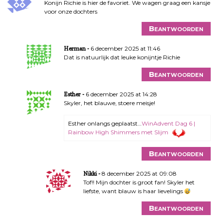
Konijn Richie is hier de favoriet. We wagen graag een kansje
voor onze dochters
Beantwoorden
6 december 2025 at 11:46
Herman
Dat is natuurlijk dat leuke konijntje Richie
Beantwoorden
6 december 2025 at 14:28
Esther
Skyler, het blauwe, stoere meisje!
Esther onlangs geplaatst…
WinAdvent Dag 6 |
Rainbow High Shimmers met Slijm
Beantwoorden
8 december 2025 at 09:08
Nikki
Tof!! Mijn dochter is groot fan! Skyler het
liefste, want blauw is haar lievelings
Beantwoorden