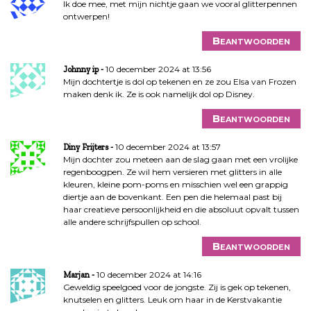
Ik doe mee, met mijn nichtje gaan we vooral glitterpennen
ontwerpen!
Beantwoorden
10 december 2024 at 13:56
Johnny ip
Mijn dochtertje is dol op tekenen en ze zou Elsa van Frozen
maken denk ik. Ze is ook namelijk dol op Disney.
Beantwoorden
10 december 2024 at 13:57
Diny Frijters
Mijn dochter zou meteen aan de slag gaan met een vrolijke
regenboogpen. Ze wil hem versieren met glitters in alle
kleuren, kleine pom-poms en misschien wel een grappig
diertje aan de bovenkant. Een pen die helemaal past bij
haar creatieve persoonlijkheid en die absoluut opvalt tussen
alle andere schrijfspullen op school.
Beantwoorden
10 december 2024 at 14:16
Marjan
Geweldig speelgoed voor de jongste. Zij is gek op tekenen,
knutselen en glitters. Leuk om haar in de Kerstvakantie