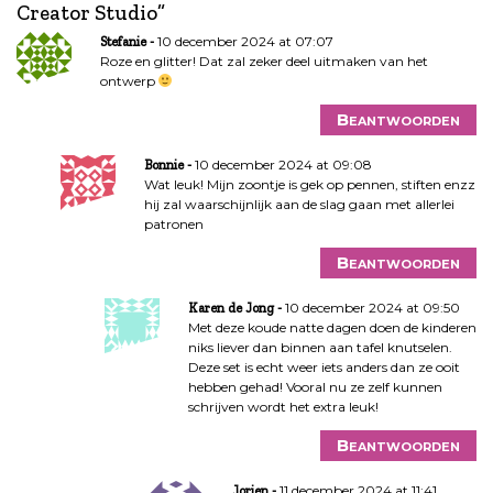
h
Creator Studio
”
t
10 december 2024 at 07:07
Stefanie
n
Roze en glitter! Dat zal zeker deel uitmaken van het
a
ontwerp
v
i
Beantwoorden
g
10 december 2024 at 09:08
a
Bonnie
Wat leuk! Mijn zoontje is gek op pennen, stiften enzz
t
hij zal waarschijnlijk aan de slag gaan met allerlei
i
patronen
e
Beantwoorden
10 december 2024 at 09:50
Karen de Jong
Met deze koude natte dagen doen de kinderen
niks liever dan binnen aan tafel knutselen.
Deze set is echt weer iets anders dan ze ooit
hebben gehad! Vooral nu ze zelf kunnen
schrijven wordt het extra leuk!
Beantwoorden
11 december 2024 at 11:41
Jorien