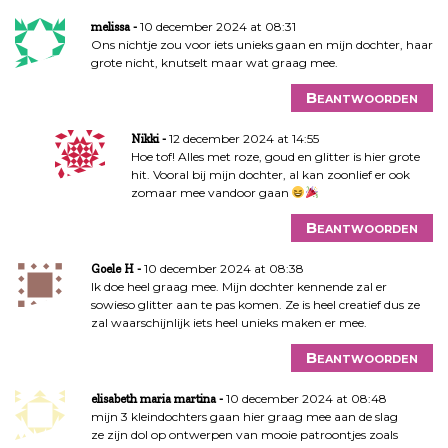
10 december 2024 at 08:31
melissa
Ons nichtje zou voor iets unieks gaan en mijn dochter, haar
grote nicht, knutselt maar wat graag mee.
Beantwoorden
12 december 2024 at 14:55
Nikki
Hoe tof! Alles met roze, goud en glitter is hier grote
hit. Vooral bij mijn dochter, al kan zoonlief er ook
zomaar mee vandoor gaan
Beantwoorden
10 december 2024 at 08:38
Goele H
Ik doe heel graag mee. Mijn dochter kennende zal er
sowieso glitter aan te pas komen. Ze is heel creatief dus ze
zal waarschijnlijk iets heel unieks maken er mee.
Beantwoorden
10 december 2024 at 08:48
elisabeth maria martina
mijn 3 kleindochters gaan hier graag mee aan de slag
ze zijn dol op ontwerpen van mooie patroontjes zoals