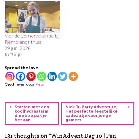
Vier de zomervakantie bij
Rembrandt thuis
29 juni 2026
In "Uitje"
Spread the love
Geschreven door
Fleur
B
Starten met een
Nick Jr. Party Adventure:
e
koolhydraatarm
Het perfecte feestelijke
dieet: zo pak je
cadeautje voor jonge
r
het aan
gamers
i
c
131 thoughts on “
WinAdvent Dag 10 | Pen