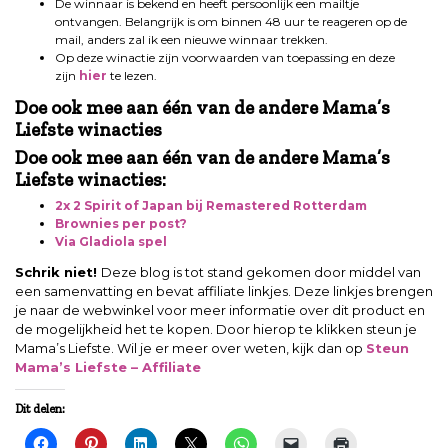
De winnaar is bekend en heeft persoonlijk een mailtje
ontvangen. Belangrijk is om binnen 48 uur te reageren op de
mail, anders zal ik een nieuwe winnaar trekken.
Op deze winactie zijn voorwaarden van toepassing en deze
zijn
hier
te lezen.
Doe ook mee aan één van de andere Mama’s
Liefste winacties
Doe ook mee aan één van de andere Mama’s
Liefste winacties:
2x 2 Spirit of Japan bij Remastered Rotterdam
Brownies per post?
Via Gladiola spel
Schrik niet!
Deze blog is tot stand gekomen door middel van
een samenvatting en bevat affiliate linkjes. Deze linkjes brengen
je naar de webwinkel voor meer informatie over dit product en
de mogelijkheid het te kopen. Door hierop te klikken steun je
Mama’s Liefste. Wil je er meer over weten, kijk dan op
Steun
Mama’s Liefste – Affiliate
Dit delen: