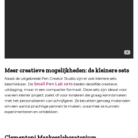
.
Meer creatieve mogelijkheden: de kleinere sets
Naast de uitgebreide Pen Creator Studio zijn er ook kleinere sets
beschikbaar. De
Small Pen Lab sets
bieden dezelfde creatieve
uitdaging, maar in een compacter formaat. Deze sets zijn ideaal voor
wie een kleiner project zoekt of voor kinderen die graag kennismaken
met het personaliseren van schrijfgerei. Ze bevatten genoeg materialen
om een aantal prachtige pennen te maken, waarmee ze kunnen
experimenteren en ontdekken.
.
Clementoni Markeerlaboratorium