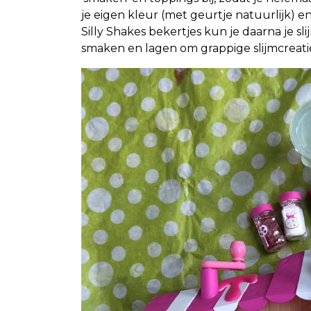
je eigen kleur (met geurtje natuurlijk) en 
Silly Shakes bekertjes kun je daarna je s
smaken en lagen om grappige slijmcreati