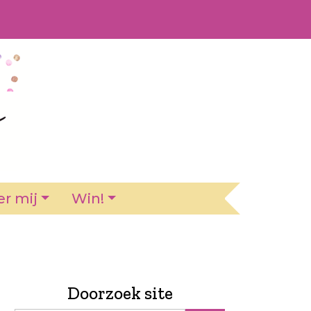
r mij
Win!
Doorzoek site