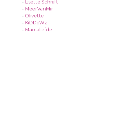
-
Lisette Schrijft
-
MeerVanMir
-
Olivette
-
KiDDoWz
-
Mamaliefde