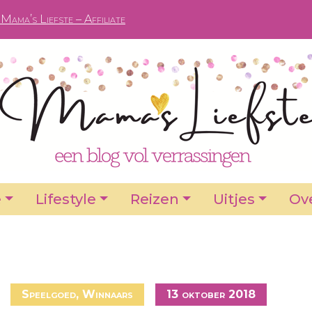
Mama’s Liefste – Affiliate
e
Lifestyle
Reizen
Uitjes
Ove
Speelgoed
,
Winnaars
13 oktober 2018