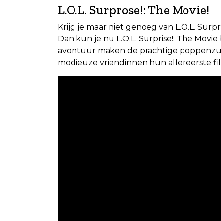
L.O.L. Surprose!: The Movie!
Krijg je maar niet genoeg van L.O.L. Surpr
Dan kun je nu L.O.L. Surprise!: The Movie
avontuur maken de prachtige poppenzu
modieuze vriendinnen hun allereerste film