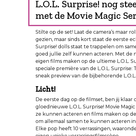
L.O.L. Surprise! nog st
met de Movie Magic Ser
Stilte op de set! Laat de camera’s maar ro
gezien, maar sinds kort staat de eerste ech
Surprise! dolls staat te trappelen om sa
goed jullie zelf kunnen acteren. Met de n
eigen films maken op de ultieme L.O.L. S
speciale première van de L.O.L. Surprise:
sneak preview van de bijbehorende L.O.L. 
Licht!
De eerste dag op de filmset, ben jij kla
gloednieuwe L.O.L. Surprise! Movie Magi
ze kunnen acteren en films maken op de u
om allemaal samen te kunnen acteren in 
Elke pop heeft 10 verrassingen, waaronder
eigen unieke verrassingsfilmscène.