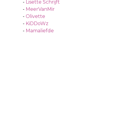
-
Lisette Schrijft
-
MeerVanMir
-
Olivette
-
KiDDoWz
-
Mamaliefde