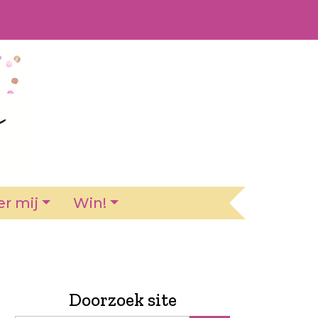
r mij
Win!
Doorzoek site