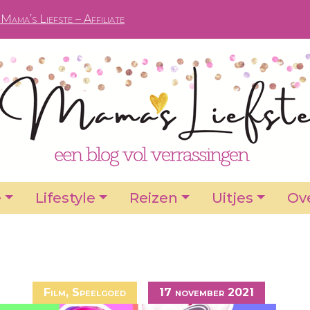
Mama’s Liefste – Affiliate
e
Lifestyle
Reizen
Uitjes
Ove
Film
,
Speelgoed
17 november 2021