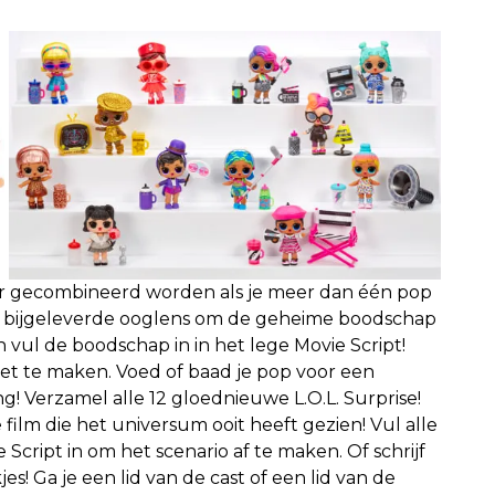
r gecombineerd worden als je meer dan één pop
 de bijgeleverde ooglens om de geheime boodschap
 vul de boodschap in in het lege Movie Script!
t te maken. Voed of baad je pop voor een
ng! Verzamel alle 12 gloednieuwe L.O.L. Surprise!
lm die het universum ooit heeft gezien! Vul alle
cript in om het scenario af te maken. Of schrijf
es! Ga je een lid van de cast of een lid van de