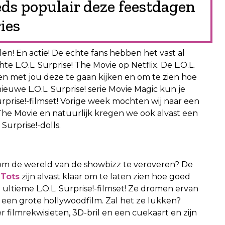
eeds populair deze feestdagen
ies
llen! En actie! De echte fans hebben het vast al
te L.O.L. Surprise! The Movie op Netflix. De L.O.L.
men met jou deze te gaan kijken en om te zien hoe
ieuwe L.O.L. Surprise! serie Movie Magic kun je
urprise!-filmset! Vorige week mochten wij naar een
 The Movie en natuurlijk kregen we ook alvast een
Surprise!-dolls.
ar om de wereld van de showbizz te veroveren? De
c
Tots
zijn alvast klaar om te laten zien hoe goed
ltieme L.O.L. Surprise!-filmset! Ze dromen ervan
een grote hollywoodfilm. Zal het ze lukken?
 filmrekwisieten, 3D-bril en een cuekaart en zijn