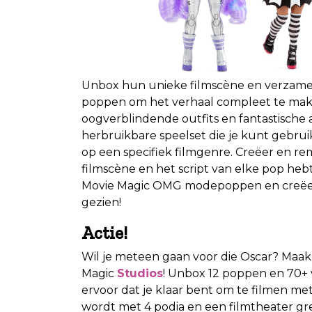
Unbox hun unieke filmscène en verzamel 
poppen om het verhaal compleet te m
oogverblindende outfits en fantastische 
herbruikbare speelset die je kunt gebruik
op een specifiek filmgenre. Creëer en rem
filmscène en het script van elke pop hebt 
Movie Magic OMG modepoppen en creëer d
gezien!
Actie!
Wil je meteen gaan voor die Oscar? Maak
Magic
Studios
! Unbox 12 poppen en 70+ 
ervoor dat je klaar bent om te filmen me
wordt met 4 podia en een filmtheater gre