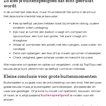
Zo kies je buitenspeelgoed dat echt gebruikt
wordt
In de winkel lijkt alles leuk, maar thuis belandt het soms in de schuur.
Met deze korte checklist kies je bewuster:
Kies op leeftijd: peuters hebben baat bij simpel en stevig, oudere
kinderen willen uitdaging.
Kijk naar je ruimte: een balkon vraagt om compact en
opvouwbaar, een tuin kan groter, het park vraagt om
draagbaar.
Wissel af: combineer iets actiefs met iets rustigers, zoals water- en
zandspel.
Denk aan opbergen: een box of tas maakt opruimen makkelijker.
Check veiligheid: geen scherpe randen en toezicht bij water.
Wie inspiratie wil opdoen en opties wil vergelijken, vindt bij Top1Toys veel
keuzes die je kunt afstemmen op leeftijd, ruimte en interesse.
Kleine conclusie voor grote buitenmomenten
Buitenspelen is zo goed voor de ontwikkeling van een kind. Met een paar
goede keuzes maak je buitenspelen aantrekkelijker, afwisselender en
vaak ook gezelliger. Of je kind nu houdt van spetteren, bouwen, rennen
of racen, er is altijd passend
buitenspeelgoed
te vinden voor elk
seizoen.