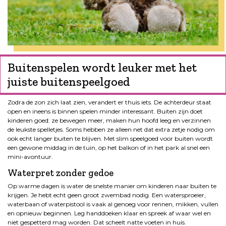
Buitenspelen wordt leuker met het
juiste buitenspeelgoed
Zodra de zon zich laat zien, verandert er thuis iets. De achterdeur staat
open en ineens is binnen spelen minder interessant. Buiten zijn doet
kinderen goed: ze bewegen meer, maken hun hoofd leeg en verzinnen
de leukste spelletjes. Soms hebben ze alleen net dat extra zetje nodig om
ook echt langer buiten te blijven. Met slim speelgoed voor buiten wordt
een gewone middag in de tuin, op het balkon of in het park al snel een
mini-avontuur.
Waterpret zonder gedoe
Op warme dagen is water de snelste manier om kinderen naar buiten te
krijgen. Je hebt echt geen groot zwembad nodig. Een watersproeier,
waterbaan of waterpistool is vaak al genoeg voor rennen, mikken, vullen
en opnieuw beginnen. Leg handdoeken klaar en spreek af waar wel en
niet gespetterd mag worden. Dat scheelt natte voeten in huis.