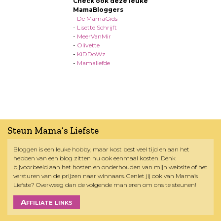
Check ook deze leuke
MamaBloggers
-
De MamaGids
-
Lisette Schrijft
-
MeerVanMir
-
Olivette
-
KiDDoWz
-
Mamaliefde
Steun Mama’s Liefste
Bloggen is een leuke hobby, maar kost best veel tijd en aan het
hebben van een blog zitten nu ook eenmaal kosten. Denk
bijvoorbeeld aan het hosten en onderhouden van mijn website of het
versturen van de prijzen naar winnaars. Geniet jij ook van Mama’s
Liefste? Overweeg dan de volgende manieren om ons te steunen!
Affiliate links