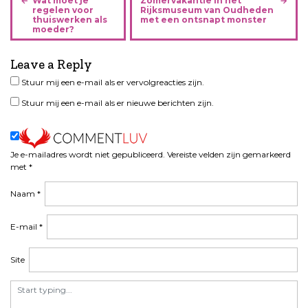
Wat moet je
Zomervakantie in het
e
regelen voor
Rijksmuseum van Oudheden
thuiswerken als
met een ontsnapt monster
r
moeder?
i
c
Leave a Reply
h
Stuur mij een e-mail als er vervolgreacties zijn.
t
n
Stuur mij een e-mail als er nieuwe berichten zijn.
a
v
i
Je e-mailadres wordt niet gepubliceerd.
Vereiste velden zijn gemarkeerd
g
met
*
a
t
Naam
*
i
e
E-mail
*
Site