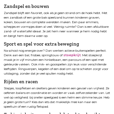
Zandspel en bouwen
Zandspel blijft een favoriet, ook als je geen strand om de hoek hebt. Met
een zandbak of een grote bak speelzand kunnen kinderen graven,
koken, bouwen en complete werelden maken. Een paar emmers,
schepjes en vormpjes doen al veel. Weinig ruimte? Dan is een afsluitbare
zand- of watertafel ideaal. Je zet hem neer wanneer je hem nodig hebt
en bergt hem daarna weer op.
Sport en spel voor extra beweging
Na school nog energie over? Dan werken actieve buitenspellen perfect.
Denk aan een bal, frisbee, springtouw of
stoepkrijt
. Met stoepkrijt
maak je in vijf minuten een hinkelbaan, een parcours of een spel met
gekleurde vakken. Ook mik- en gooispellen zijn leuk voor verschillende
leeftijden. Ringwerpen, kegelen of een doel om op te schieten zorgt voor
uitdaging, zonder dat je veel spullen nodig hebt.
Rijden en racen
Stepjes, loopfietsen en skelters geven kinderen een gevoel van vrijheid. Ze
oefenen balans en coordinatie en worden er vaak zelfverzekerder van. Let
wel op veiligheid: bij sneller speelgoed is een helm een slimme keuze. Heb
je geen grote tuin? Kies dan iets dat makkelijk mee kan naar een
speeltuin of een rustig fietspad.