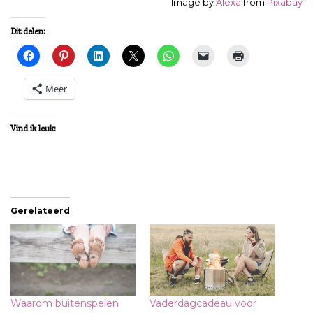
Image by
Alexa
from
Pixabay
Dit delen:
Meer
Vind ik leuk:
Gerelateerd
Waarom buitenspelen
Vaderdagcadeau voor