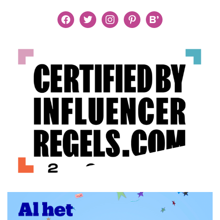
facebook
twitter
instagram
pinterest
bloglovin