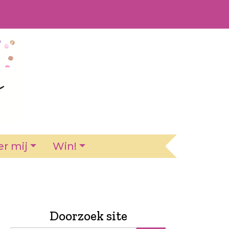
r mij
Win!
Doorzoek site