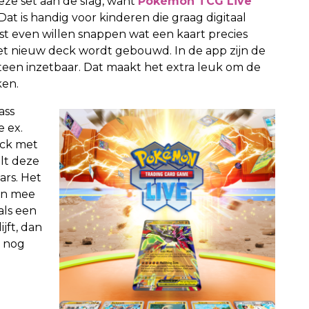
eze set aan de slag, want
Pokémon TCG Live
at is handig voor kinderen die graag digitaal
erst even willen snappen wat een kaart precies
et nieuw deck wordt gebouwd. In de app zijn de
en inzetbaar. Dat maakt het extra leuk om de
ken.
ass
 ex.
eck met
elt deze
ars. Het
een mee
 als een
ijft, dan
g nog