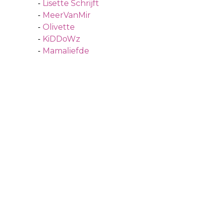
-
Lisette Schrijft
-
MeerVanMir
-
Olivette
-
KiDDoWz
-
Mamaliefde