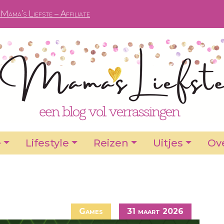
Mama’s Liefste – Affiliate
e
Lifestyle
Reizen
Uitjes
Ove
Games
31 maart 2026