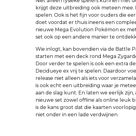
Niet alleen fysieke spelers kunnen met d
krijgt deze uitbreiding ook meteen mee. D
spelen. Ook is het fijn voor ouders die e
doet voordat er thuis ineens een comple
nieuwe Mega Evolution Pokémon ex mete
set ook op een andere manier te ontdek
Wie inlogt, kan bovendien via de Battle P
starten met een deck rond Mega Zygarde
Door verder te spelen is ook een extra d
Decidueye ex vrij te spelen. Daardoor vo
release niet alleen als iets voor verzamela
is ook echt een uitbreiding waar je met
aan de slag kunt. En laten we eerlijk zijn,
nieuwe set zowel offline als online leuk bl
is de kans groot dat die kaarten voorlopi
niet onder in een lade verdwijnen.