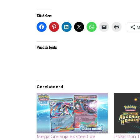
Dit delen:
M
Vind ik leuk:
Gerelateerd
Mega Greninja ex steelt de
Pokémon T