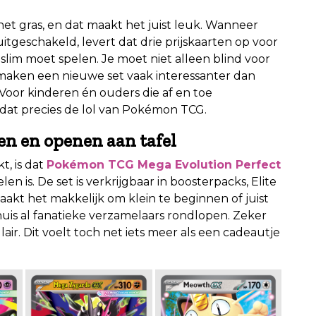
het gras, en dat maakt het juist leuk. Wanneer
geschakeld, levert dat drie prijskaarten op voor
slim moet spelen. Je moet niet alleen blind voor
’s maken een nieuwe set vaak interessanter dan
 Voor kinderen én ouders die af en toe
 dat precies de lol van Pokémon TCG.
en en openen aan tafel
, is dat
Pokémon TCG Mega Evolution Perfect
is. De set is verkrijgbaar in boosterpacks, Elite
aakt het makkelijk om klein te beginnen of juist
huis al fanatieke verzamelaars rondlopen. Zeker
ulair. Dit voelt toch net iets meer als een cadeautje