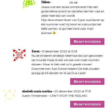
Dikken
09:48
Jaaaa wat een leuke combinatie! Hier een
grote kleine switch en dansfan die hier vast en
zeker heel blij van wordt.
Mijn lieve stoere Noah van 5 jaar oud danst op
elk nummer wat hij hoort en natuurlijk het
liefst samen. Ik ga heel hard voor mijn
duimen
Beantwoorden
21 december 2022 at 11:23
Karen
Nu de kinderen eindelijk helemaal dol zijn geworden
op muziek hoop ik dat we ook wat meer kunnen
dansen. Maar ik heb niet zo’n goede moves!
Daarmee kan Just Dance helpen! De kids zouden
graag op k3 dansen en ik op Dua Lipa!!
Beantwoorden
20 december 2022 at 17:51
elisabeth maria martina
Justin Timberlake – CAN’T STOP THE FEELING
Beantwoorden