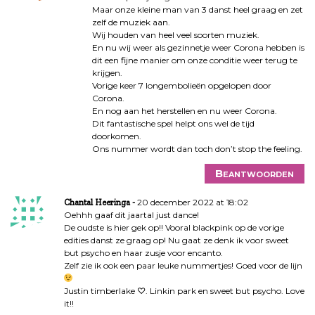
Maar onze kleine man van 3 danst heel graag en zet
zelf de muziek aan.
Wij houden van heel veel soorten muziek.
En nu wij weer als gezinnetje weer Corona hebben is
dit een fijne manier om onze conditie weer terug te
krijgen.
Vorige keer 7 longembolieën opgelopen door
Corona.
En nog aan het herstellen en nu weer Corona.
Dit fantastische spel helpt ons wel de tijd
doorkomen.
Ons nummer wordt dan toch don’t stop the feeling.
Beantwoorden
20 december 2022 at 18:02
Chantal Heeringa
Oehhh gaaf dit jaartal just dance!
De oudste is hier gek op!! Vooral blackpink op de vorige
edities danst ze graag op! Nu gaat ze denk ik voor sweet
but psycho en haar zusje voor encanto.
Zelf zie ik ook een paar leuke nummertjes! Goed voor de lijn
Justin timberlake ♡. Linkin park en sweet but psycho. Love
it!!