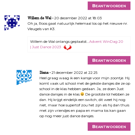
Beantwoorden
20 december 2022 at 18:03
Willem de Wal
Oh ja, Roos gaat natuurlijk helemaal los op het nieuwe nr.
Vleugels van K3.
Willem de Wal onlangs geplaatst…
Advent WinDag 20
| Just Dance 2023
Beantwoorden
21 december 2022 at 22:25
Diana
Heel graag waag ik een kansje voor mijn zoontje. Hij
komt vaak uit school met de gekste dansjes die ze op
school in de klas hebben gedaan. Ja, ze doen Just
dance dansjes in de klas.
De grootste lol hebben ze
dan. Hij krijgt eindelijk een switch, dit weet hij nog
niet, maar hoe supertof zou het zijn als hij dan thuis
met zijn vriendjes en papa en mama los kan gaan
op nog meer just dance dansjes.
Beantwoorden