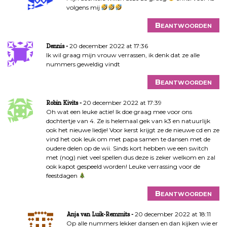
volgens mij
Beantwoorden
20 december 2022 at 17:36
Dennis
Ik wil graag mijn vrouw verrassen, ik denk dat ze alle
nummers geweldig vindt
Beantwoorden
20 december 2022 at 17:39
Robin Kivits
Oh wat een leuke actie! Ik doe graag mee voor ons
dochtertje van 4. Ze is helemaal gek van k3 en natuurlijk
ook het nieuwe liedje! Voor kerst krijgt ze de nieuwe cd en ze
vind het ook leuk om met papa samen te dansen met de
oudere delen op de wii. Sinds kort hebben we een switch
met (nog) niet veel spellen dus deze is zeker welkom en zal
ook kapot gespeeld worden! Leuke verrassing voor de
feestdagen
Beantwoorden
20 december 2022 at 18:11
Anja van Luik-Remmits
Op alle nummers lekker dansen en dan kijken wie er