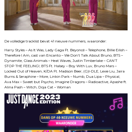
.
De volledige tracklist bevat 41 nieuwe nummers, waaronder:
Harry Styles – As It Was, Lady Gaga Ft. Beyoncé – Telephone, Billie Eilish –
Therefore I Am, cast van Encanto – We Don’t Talk About Bruno, BTS –
Dynamite, Glass Animals – Heat Waves, Justin Timberlake – CAN’T
STOP THE FEELING!, BTS Ft. Halsey – Boy With Luv, Bruno Mars –
Locked Out of Heaven, K/DA Ft. Madison Beer, (G)I-DLE, Lexie Liu, Jaira
Burns & Seraphine – More, Linkin Park – Numb, Dua Lipa – Physical,
Ava Max – Sweet but Psycho, Imagine Dragons – Radioactive, Apashe ft.
Alina Pash – Witch, Doja Cat – Woman