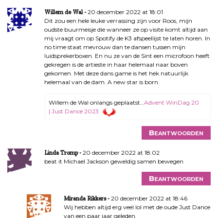
20 december 2022 at 18:01
Willem de Wal
Dit zou een hele leuke verrassing zijn voor Roos, mijn
oudste buurmeisje die wanneer ze op visite komt altijd aan
mij vraagt om op Spotify de K3 afspeellijst te laten horen. In
no time staat mevrouw dan te dansen tussen mijn
luidsprekerboxen. En nu ze van de Sint een microfoon heeft
gekregen is de artieste in haar helemaal naar boven
gekomen. Met deze dans game is het hek natuurlijk
helemaal van de dam. A new star is born.
Willem de Wal onlangs geplaatst…
Advent WinDag 20
| Just Dance 2023
Beantwoorden
20 december 2022 at 18:02
Linda Tromp
beat it Michael Jackson geweldig samen bewegen
Beantwoorden
20 december 2022 at 18:46
Miranda Rikkers
Wij hebben altijd erg veel lol met de oude Just Dance
van een paar jaar geleden.