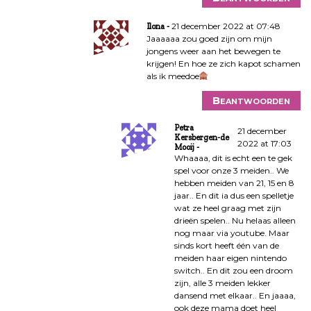
21 december 2022 at 07:48
Ilona
Jaaaaaa zou goed zijn om mijn
jongens weer aan het bewegen te
krijgen! En hoe ze zich kapot schamen
als ik meedoe
Beantwoorden
Petra
21 december
Kersbergen-de
2022 at 17:03
Mooij
Whaaaa, dit is echt een te gek
spel voor onze 3 meiden.. We
hebben meiden van 21, 15 en 8
jaar.. En dit ia dus een spelletje
wat ze heel graag met zijn
drieën spelen.. Nu helaas alleen
nog maar via youtube. Maar
sinds kort heeft één van de
meiden haar eigen nintendo
switch.. En dit zou een droom
zijn, alle 3 meiden lekker
dansend met elkaar.. En jaaaa,
ook deze mama doet heel