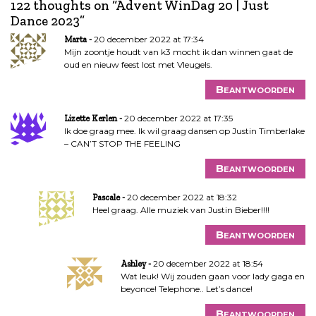
i
122 thoughts on “
Advent WinDag 20 | Just
c
Dance 2023
”
h
20 december 2022 at 17:34
Marta
t
Mijn zoontje houdt van k3 mocht ik dan winnen gaat de
n
oud en nieuw feest lost met Vleugels.
a
Beantwoorden
v
i
20 december 2022 at 17:35
Lizette Kerlen
g
Ik doe graag mee. Ik wil graag dansen op Justin Timberlake
a
– CAN’T STOP THE FEELING
t
Beantwoorden
i
e
20 december 2022 at 18:32
Pascale
Heel graag. Alle muziek van Justin Bieber!!!!
Beantwoorden
20 december 2022 at 18:54
Ashley
Wat leuk! Wij zouden gaan voor lady gaga en
beyonce! Telephone.. Let’s dance!
Beantwoorden