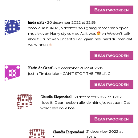
Beantwoorden
20 december 2022 at 22:58
linda slats
oooo leuk leuk! Mijn dochter zou graag meedansen op de
muziek van Harry styles met As it was
en We don’t talk
about Bruno van Encanto ! Wij gaan heel hard duimen dat
we winnen
Beantwoorden
20 december 2022 at 23:15
Karin de Graaf
justin Timberlake – CAN’T STOP THE FEELING
Beantwoorden
21 december 2022 at 18:02
Claudia Diependaal
I love it. Daar hebben alle kleinkindjes wat aan! Dat
wordt een dolle boel!
Beantwoorden
21 december 2022 at
Claudia Diependaal
18:04