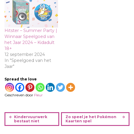
Hitster – Summer Party |
Winnaar Speelgoed van
het Jaar 2024 – Kidadult
18+
12 september 2024
In "Speelgoed van het
Jaar"
Spread the love
Geschreven door
Fleur
B
Kindervuurwerk
Zo speel je het Pokémon
e
bestaat niet
Kaarten spel
r