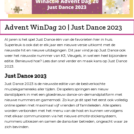
Advent WinDag 20 | Just Dance 2023
Al jaren is het spel Just Dance één van de favorieten hier in huis.
Superleuk is ook dat er elk jaar een nieuwe versie uitkomt met de
nieuwste hit en nieuwe uitdagingen. Dit jaar vind je op Just Dance ook
weer het nieuwste nummer van K3, Vleugels, in wel een heel bijzondere
editie. Benieuwd hoe? Lees dan snel verder en maak kans op Just Dance
2023.
Just Dance 2023
Just Dance 2023 is de nieuwste editie van de bestverkochte
muziekgamereeks aller tijden. De spelers springen een nieuw
danstijdperk in met een gloednieuw dance-on-demandplatform met
nieuwe nummers en gamemodi. Zo kun je dit spel het eerst ook volledig
online spelen met maximaal vijf vrienden of familieleden. Alle spelers
worden verbonden met het menu van de host en kunnen vervolgens
met elkaar communiceren via het nieuwe
emote
-stickersysteem,
nummers uitkiezen en samen de dansvloer betreden, ongeacht waar ze
zich bevinden.