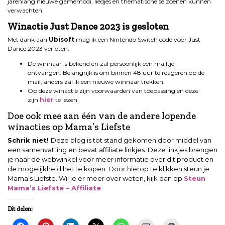
jarenlang nieuwe gamemodi, liedjes en thematische seizoenen kunnen
verwachten.
Winactie Just Dance 2023
is gesloten
Met dank aan
Ubisoft
mag ik een Nintendo Switch code voor Just
Dance 2023 verloten.
De winnaar is bekend en zal persoonlijk een mailtje
ontvangen. Belangrijk is om binnen 48 uur te reageren op de
mail, anders zal ik een nieuwe winnaar trekken.
Op deze winactie zijn voorwaarden van toepassing en deze
zijn
hier
te lezen.
Doe ook mee aan één van de andere lopende
winacties op Mama’s Liefste
Schrik niet!
Deze blog is tot stand gekomen door middel van
een samenvatting en bevat affiliate linkjes. Deze linkjes brengen
je naar de webwinkel voor meer informatie over dit product en
de mogelijkheid het te kopen. Door hierop te klikken steun je
Mama’s Liefste. Wil je er meer over weten, kijk dan op
Steun
Mama’s Liefste – Affiliate
Dit delen: