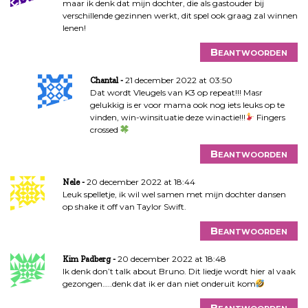
maar ik denk dat mijn dochter, die als gastouder bij
verschillende gezinnen werkt, dit spel ook graag zal winnen
lenen!
Beantwoorden
21 december 2022 at 03:50
Chantal
Dat wordt Vleugels van K3 op repeat!!! Masr
gelukkig is er voor mama ook nog iets leuks op te
vinden, win-winsituatie deze winactie!!!
Fingers
crossed
Beantwoorden
20 december 2022 at 18:44
Nele
Leuk spelletje, ik wil wel samen met mijn dochter dansen
op shake it off van Taylor Swift.
Beantwoorden
20 december 2022 at 18:48
Kim Padberg
Ik denk don’t talk about Bruno. Dit liedje wordt hier al vaak
gezongen…..denk dat ik er dan niet onderuit kom
Beantwoorden