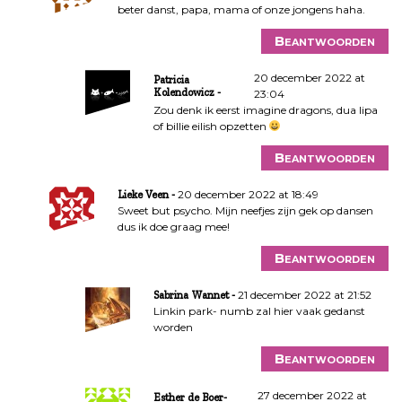
beter danst, papa, mama of onze jongens haha.
Beantwoorden
20 december 2022 at
Patricia
Kolendowicz
23:04
Zou denk ik eerst imagine dragons, dua lipa
of billie eilish opzetten
Beantwoorden
20 december 2022 at 18:49
Lieke Veen
Sweet but psycho. Mijn neefjes zijn gek op dansen
dus ik doe graag mee!
Beantwoorden
21 december 2022 at 21:52
Sabrina Wannet
Linkin park- numb zal hier vaak gedanst
worden
Beantwoorden
27 december 2022 at
Esther de Boer-