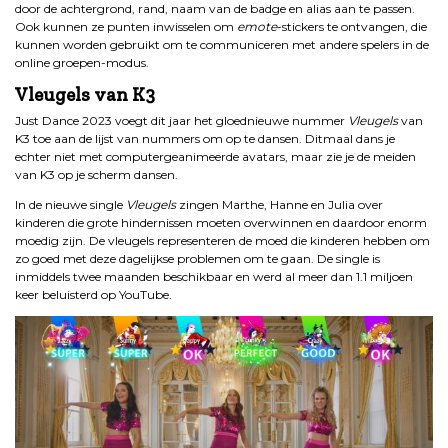
door de achtergrond, rand, naam van de badge en alias aan te passen.
Ook kunnen ze punten inwisselen om
emote
-stickers te ontvangen, die
kunnen worden gebruikt om te communiceren met andere spelers in de
online groepen-modus.
Vleugels van K3
Just Dance 2023 voegt dit jaar het gloednieuwe nummer
Vleugels
van
K3 toe aan de lijst van nummers om op te dansen. Ditmaal dans je
echter niet met computergeanimeerde avatars, maar zie je de meiden
van K3 op je scherm dansen.
In de nieuwe single
Vleugels
zingen Marthe, Hanne en Julia over
kinderen die grote hindernissen moeten overwinnen en daardoor enorm
moedig zijn. De vleugels representeren de moed die kinderen hebben om
zo goed met deze dagelijkse problemen om te gaan. De single is
inmiddels twee maanden beschikbaar en werd al meer dan 1.1 miljoen
keer beluisterd op YouTube.