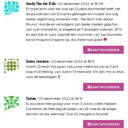
20 december 2022 at 18:09
Sandy Van der Kolk
Er staat echt voor elk wat op! Oudste dochterlief heeft net
de soundtrack van Encanto gekregen en maakt ons nog
steeds regelmatig horendol met ‘ We don’t talk about
Bruno ‘ dus die en vervolgens zijn beide meiden giga fan
van wat manlief en ik plagend de 7 dwergen noemen, BTS
en dan stet er voor zoonlief een nummer van zijn favoriete
band Imagine Dragons op, dus helemaal goed!
Beantwoorden
20 december 2022 at 18:11
Imina Jaarsma
Oooh! Zo leuk! Wij gaan natuurlijk helemaal los op Cant
stop that feeling, van Justin Timberlake. Dit lijkt me zo leuk
voor de feestdagen
Beantwoorden
20 december 2022 at 18:19
Dorien
Ik zou deze heel graag voor mijn 3 zoons willen hebben
Die blèren de hele dag de liedjes van k3 mee en de pasjes
kennen ze ook allemaal. Dus k3 vleugels is favoriet.
Beantwoorden