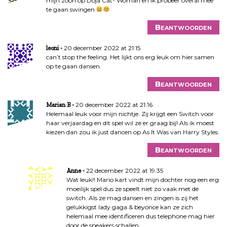
mijn zoon op Doja Cat- Woman en ik probeer overal mee
te gaan swingen
Beantwoorden
20 december 2022 at 21:15
leoni
can’t stop the feeling. Het lijkt ons erg leuk om hier samen
op te gaan dansen.
Beantwoorden
20 december 2022 at 21:16
Marian B
Helemaal leuk voor mijn nichtje. Zij krijgt een Switch voor
haar verjaardag en dit spel wil ze er graag bij! Als ik moest
kiezen dan zou ik just dancen op As It Was van Harry Styles.
Beantwoorden
22 december 2022 at 19:35
Anne
Wat leuk!! Mario kart vindt mijn dochter nog een erg
moeilijk spel dus ze speelt niet zo vaak met de
switch. Als ze mag dansen en zingen is zij het
gelukkigst lady gaga & beyonce kan ze zich
helemaal mee identificeren dus telephone mag hier
door de speakers schallen