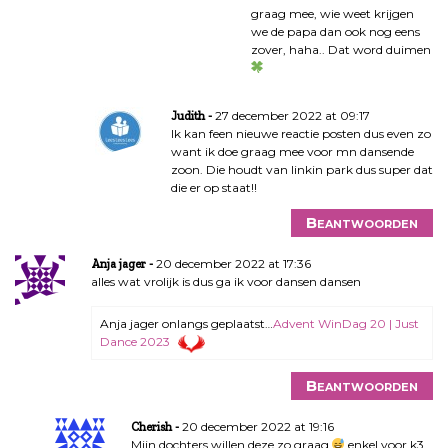
graag mee, wie weet krijgen
we de papa dan ook nog eens
zover, haha.. Dat word duimen
27 december 2022 at 09:17
Judith
Ik kan feen nieuwe reactie posten dus even zo
want ik doe graag mee voor mn dansende
zoon. Die houdt van linkin park dus super dat
die er op staat!!
Beantwoorden
20 december 2022 at 17:36
Anja jager
alles wat vrolijk is dus ga ik voor dansen dansen
Anja jager onlangs geplaatst…
Advent WinDag 20 | Just
Dance 2023
Beantwoorden
20 december 2022 at 19:16
Cherish
Mijn dochters willen deze zo graag
enkel voor k3