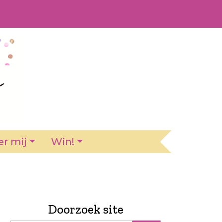
r mij
Win!
Doorzoek site