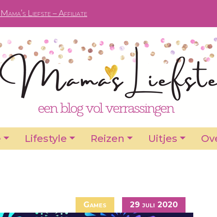
Mama’s Liefste – Affiliate
e
Lifestyle
Reizen
Uitjes
Ove
Games
29 juli 2020