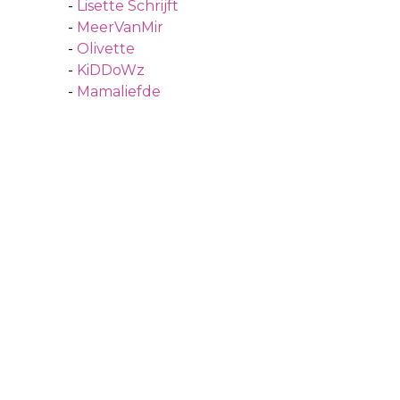
-
Lisette Schrijft
-
MeerVanMir
-
Olivette
-
KiDDoWz
-
Mamaliefde