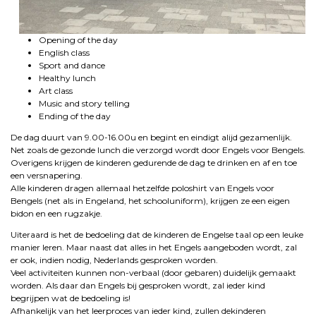
Opening of the day
English class
Sport and dance
Healthy lunch
Art class
Music and story telling
Ending of the day
De dag duurt van 9.00-16.00u en begint en eindigt alijd gezamenlijk.
Net zoals de gezonde lunch die verzorgd wordt door Engels voor Bengels.
Overigens krijgen de kinderen gedurende de dag te drinken en af en toe
een versnapering.
Alle kinderen dragen allemaal hetzelfde poloshirt van Engels voor
Bengels (net als in Engeland, het schooluniform), krijgen ze een eigen
bidon en een rugzakje.
Uiteraard is het de bedoeling dat de kinderen de Engelse taal op een leuke
manier leren. Maar naast dat alles in het Engels aangeboden wordt, zal
er ook, indien nodig, Nederlands gesproken worden.
Veel activiteiten kunnen non-verbaal (door gebaren) duidelijk gemaakt
worden. Als daar dan Engels bij gesproken wordt, zal ieder kind
begrijpen wat de bedoeling is!
Afhankelijk van het leerproces van ieder kind, zullen dekinderen