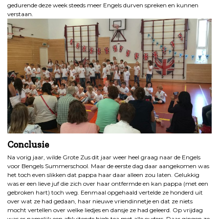
gedurende deze week steeds meer Engels durven spreken en kunnen
verstaan.
Conclusie
Na vorig jaar, wilde Grote Zus dit jaar weer heel graag naar de Engels
voor Bengels Summerschool. Maar de eerste dag daar aangekomen was
het toch even slikken dat pappa haar daar alleen zou laten. Gelukkig
was er een lieve juf die zich over haar ontfermde en kan pappa (met een
gebroken hart) toch weg. Eenmaal opgehaald vertelde ze honderd uit
over wat ze had gedaan, haar nieuwe vriendinnetje en dat ze niets
mocht vertellen over welke liedjes en dansje ze had geleerd. Op vrijdag
was er namelijk een afsluitende high tea met alle ouders. Daar gingen ze