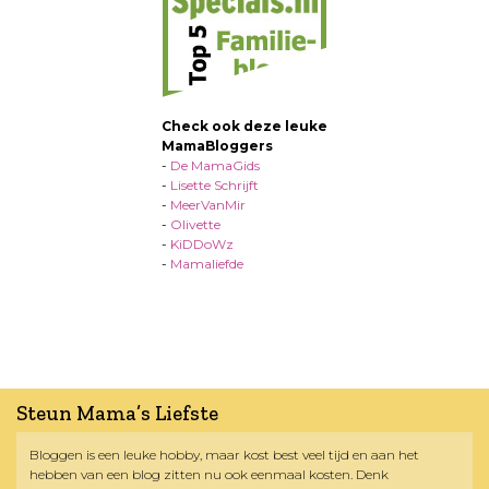
Check ook deze leuke
MamaBloggers
-
De MamaGids
-
Lisette Schrijft
-
MeerVanMir
-
Olivette
-
KiDDoWz
-
Mamaliefde
Steun Mama’s Liefste
Bloggen is een leuke hobby, maar kost best veel tijd en aan het
hebben van een blog zitten nu ook eenmaal kosten. Denk