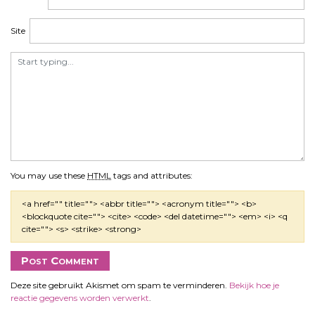
Site
You may use these
HTML
tags and attributes:
<a href="" title=""> <abbr title=""> <acronym title=""> <b>
<blockquote cite=""> <cite> <code> <del datetime=""> <em> <i> <q
cite=""> <s> <strike> <strong>
Deze site gebruikt Akismet om spam te verminderen.
Bekijk hoe je
reactie gegevens worden verwerkt
.