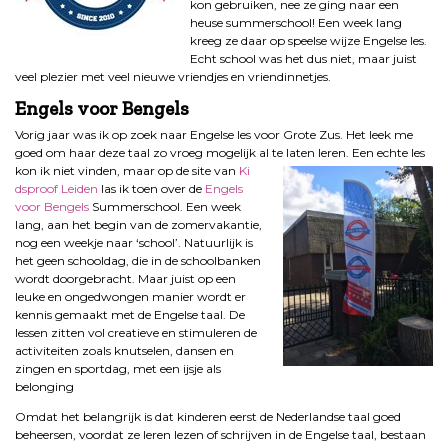
kon gebruiken, nee ze ging naar een
heuse summerschool! Een week lang
kreeg ze daar op speelse wijze Engelse les.
Echt school was het dus niet, maar juist
veel plezier met veel nieuwe vriendjes en vriendinnetjes.
Engels voor Bengels
Vorig jaar was ik op zoek naar Engelse les voor Grote Zus. Het leek me
goed om haar deze taal zo vroeg mogelijk al te laten leren. Een echte les
kon ik niet vinden, maar op de site van
Ki
dsproof Leiden
las ik toen over de
Engels
voor Bengels
Summerschool. Een week
lang, aan het begin van de zomervakantie,
nog een weekje naar ‘school’. Natuurlijk is
het geen schooldag, die in de schoolbanken
wordt doorgebracht. Maar juist op een
leuke en ongedwongen manier wordt er
kennis gemaakt met de Engelse taal. De
lessen zitten vol creatieve en stimuleren de
activiteiten zoals knutselen, dansen en
zingen en sportdag, met een ijsje als
belonging
Omdat het belangrijk is dat kinderen eerst de Nederlandse taal goed
beheersen, voordat ze leren lezen of schrijven in de Engelse taal, bestaan