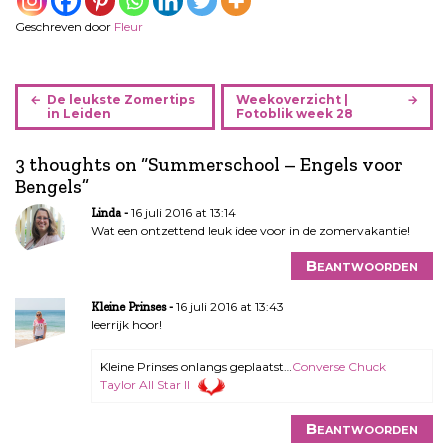
Geschreven door
Fleur
B
De leukste Zomertips
Weekoverzicht |
e
in Leiden
Fotoblik week 28
r
i
3 thoughts on “
Summerschool – Engels voor
c
Bengels
”
h
16 juli 2016 at 13:14
Linda
t
Wat een ontzettend leuk idee voor in de zomervakantie!
n
Beantwoorden
a
v
16 juli 2016 at 13:43
Kleine Prinses
i
leerrijk hoor!
g
a
Kleine Prinses onlangs geplaatst…
Converse Chuck
t
Taylor All Star II
i
e
Beantwoorden