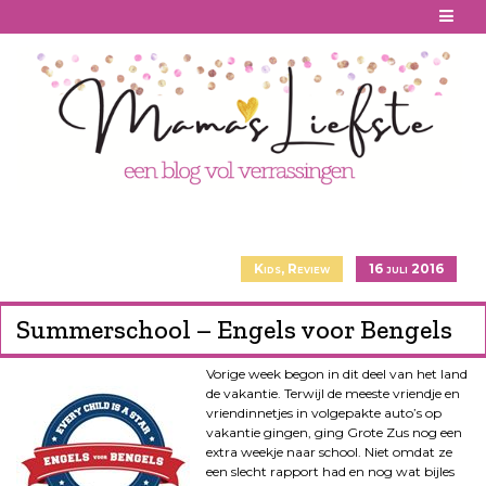
Skip
to
content
Kids
,
Review
16 juli 2016
Summerschool – Engels voor Bengels
Vorige week begon in dit deel van het land
de vakantie. Terwijl de meeste vriendje en
vriendinnetjes in volgepakte auto’s op
vakantie gingen, ging Grote Zus nog een
extra weekje naar school. Niet omdat ze
een slecht rapport had en nog wat bijles