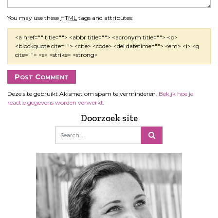
You may use these
HTML
tags and attributes:
<a href="" title=""> <abbr title=""> <acronym title=""> <b>
<blockquote cite=""> <cite> <code> <del datetime=""> <em> <i> <q
cite=""> <s> <strike> <strong>
Deze site gebruikt Akismet om spam te verminderen.
Bekijk hoe je
reactie gegevens worden verwerkt
.
Doorzoek site