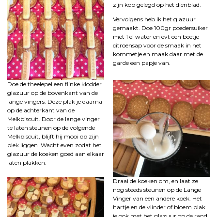
zijn kop gelegd op het dienblad.
Vervolgens heb ik het glazuur
gemaakt. Doe 100gr poedersuiker
met 1 el water en evt een beetje
citroensap voor de smaak in het
kommetje en maak daar met de
garde een papje van.
Doe de theelepel een flinke klodder
glazuur op de bovenkant van de
lange vingers. Deze plak je daarna
op de achterkant van de
Melkbiscuit. Door de lange vinger
te laten steunen op de volgende
Melkbiscuit, blijft hij mooi op zijn
plek liggen. Wacht even zodat het
glazuur de koeken goed aan elkaar
laten plakken.
Draai de koeken om, en laat ze
nog steeds steunen op de Lange
Vinger van een andere koek. Het
hartje en de vlinder of bloem plak
je ook met het glazuur op de rand