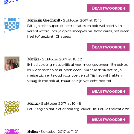
t
Beantwoorden
i
e
5 oktober 2017 at 10:15
Marjolein Goedhardt
Dit zijn echt super leuke traktaties en ook wel soort van
verantwoord, nouja op de snoepjes na. Who cares, het is een
heel tof gezicht! Chapeau
Beantwoorden
5 oktober 2017 at 10:30
Marijke
Ik had ze op Ig natuurlijk al heel mooi gevonden. En ook zo
leuk om samen te kunnen doen. MAar ik denk dat mijn
meisje zich er te oud voor voelt en of Tijs het wil traktern
vraag ik me ook af, maar ze zijn wel echt heel tof.
Beantwoorden
5 oktober 2017 at 10:48
Manon
Leuk zeg en dat ziet er ook erg lekker uit! Leuke traktatie zo
Beantwoorden
5 oktober 2017 at 11:01
Hellen