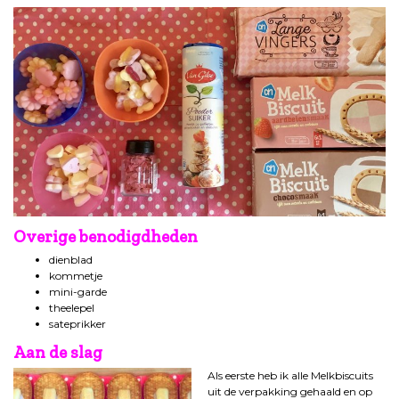
Overige benodigdheden
dienblad
kommetje
mini-garde
theelepel
sateprikker
Aan de slag
Als eerste heb ik alle Melkbiscuits
uit de verpakking gehaald en op