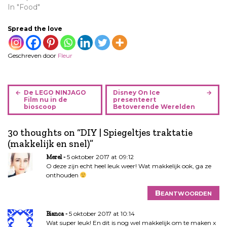
In "Food"
Spread the love
Geschreven door
Fleur
B
De LEGO NINJAGO
Disney On Ice
e
Film nu in de
presenteert
bioscoop
Betoverende Werelden
r
i
30 thoughts on “
DIY | Spiegeltjes traktatie
c
(makkelijk en snel)
”
h
t
5 oktober 2017 at 09:12
Merel
n
O deze zijn echt heel leuk weer! Wat makkelijk ook, ga ze
onthouden
a
v
Beantwoorden
i
g
5 oktober 2017 at 10:14
Bianca
a
Wat super leuk! En dit is nog wel makkelijk om te maken x