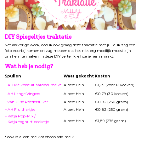
DIY Spiegeltjes traktatie
Net als vorige week, deel ik ook graag deze traktatie met jullie. Ik zag een
foto voorbij komen en zag meteen dat het niet erg moeilijk moest zijn
om hem te maken. In deze DIY vertel ik je hoe je hem maakt.
Wat heb je nodig?
Spullen
Waar gekocht
Kosten
–
AH Melk­bis­cuit aard­bei-melk*
Albert Hein
€1,29 (voor 12 koeken)
–
AH Lange Vingers
Albert Hein
€0,79 (30 koeken)
–
van Gilse Poedersuiker
Albert Hein
€0,82 (250 gram)
–
AH Fruit­hart­jes
Albert Hein
€0,82 (250 gram)
–
Kat­ja Pop-Mix
/
Albert Hein
€1,89 (275 gram)
–
Katja Yog­hurt boe­ket­je
* ook in alleen melk of chocolade-melk