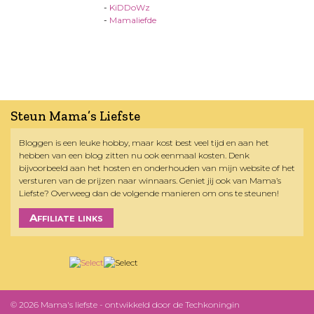
-
KiDDoWz
-
Mamaliefde
Steun Mama’s Liefste
Bloggen is een leuke hobby, maar kost best veel tijd en aan het
hebben van een blog zitten nu ook eenmaal kosten. Denk
bijvoorbeeld aan het hosten en onderhouden van mijn website of het
versturen van de prijzen naar winnaars. Geniet jij ook van Mama’s
Liefste? Overweeg dan de volgende manieren om ons te steunen!
Affiliate links
© 2026 Mama's liefste - ontwikkeld door
de Techkoningin