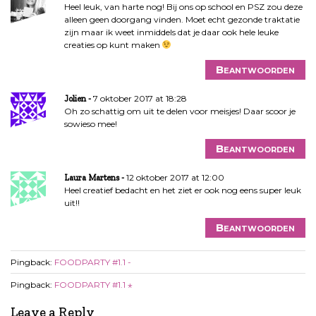
Heel leuk, van harte nog! Bij ons op school en PSZ zou deze
alleen geen doorgang vinden. Moet echt gezonde traktatie
zijn maar ik weet inmiddels dat je daar ook hele leuke
creaties op kunt maken
Beantwoorden
7 oktober 2017 at 18:28
Jolien
Oh zo schattig om uit te delen voor meisjes! Daar scoor je
sowieso mee!
Beantwoorden
12 oktober 2017 at 12:00
Laura Martens
Heel creatief bedacht en het ziet er ook nog eens super leuk
uit!!
Beantwoorden
Pingback:
FOODPARTY #1.1 -
Pingback:
FOODPARTY #1.1 ⋆
Leave a Reply