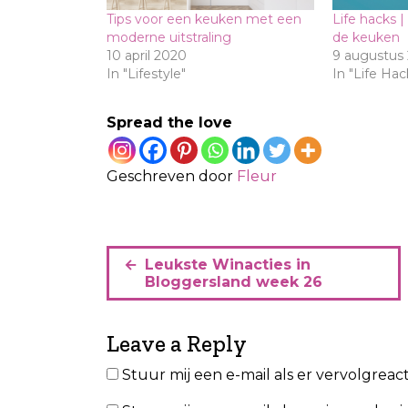
Tips voor een keuken met een
Life hacks 
moderne uitstraling
de keuken
10 april 2020
9 augustus
In "Lifestyle"
In "Life Hac
Spread the love
Geschreven door
Fleur
B
Leukste Winacties in
e
Bloggersland week 26
r
i
Leave a Reply
c
Stuur mij een e-mail als er vervolgreacti
h