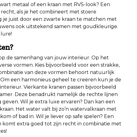
zwart metaal of een kraan met RVS-look? Een
 recht, als je het combineert met stoere
jg je juist door een zwarte kraan te matchen met
ouwens ook uitstekend samen met goudkleurige.
lure!
ten?
d op de samenhang van jouw interieur. Op het
verse vormen. Kies bijvoorbeeld voor een strakke,
combinatie van deze vormen behoort natuurlijk
 Om een harmonieus geheel te creëren kun je de
t interieur. Vierkante kranen passen bijvoorbeeld
amer. Deze benadrukt namelijk de rechte lijnen
 geven. Wil je extra luxe ervaren? Dan kan een
raan. Het water valt bij zo’n watervalkraan met
om of bad in. Wil je liever op safe spelen? Een
n komt extra goed tot zijn recht in combinatie met
es!