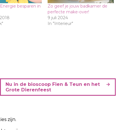
| Energie besparen in
Zo geef je jouw badkamer de
perfecte make-over!
 2018
9 juli 2024
k"
In "Interieur"
Nu in de bioscoop Fien & Teun en het
Grote Dierenfeest
es zijn.