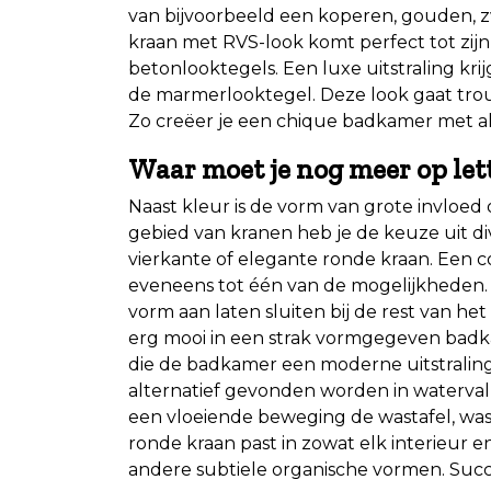
van bijvoorbeeld een koperen, gouden, 
kraan met RVS-look komt perfect tot zijn
betonlooktegels. Een luxe uitstraling kri
de marmerlooktegel. Deze look gaat tr
Zo creëer je een chique badkamer met al
Waar moet je nog meer op let
Naast kleur is de vorm van grote invloe
gebied van kranen heb je de keuze uit di
vierkante of elegante ronde kraan. Een 
eveneens tot één van de mogelijkheden.
vorm aan laten sluiten bij de rest van he
erg mooi in een strak vormgegeven badk
die de badkamer een moderne uitstraling
alternatief gevonden worden in watervalk
een vloeiende beweging de wastafel, wask
ronde kraan past in zowat elk interieur e
andere subtiele organische vormen. Succ