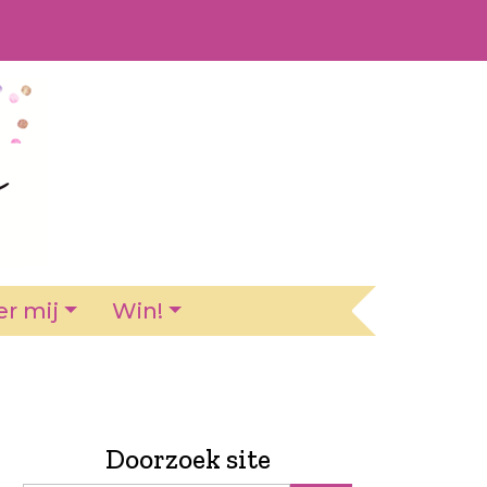
r mij
Win!
Doorzoek site