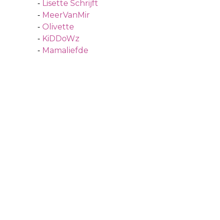
-
Lisette Schrijft
-
MeerVanMir
-
Olivette
-
KiDDoWz
-
Mamaliefde