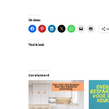
Dit delen:
M
Vind ik leuk:
Gerelateerd