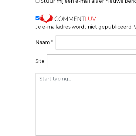
Stuur mij een e-mail als er nieuwe beric
t
n
a
Je e-mailadres wordt niet gepubliceerd.
v
i
Naam
*
g
a
Site
t
i
e