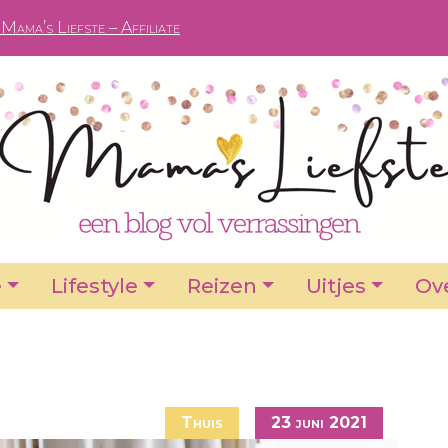
Mama’s Liefste – Affiliate
e
Lifestyle
Reizen
Uitjes
Ove
Thuis
23 juni 2021