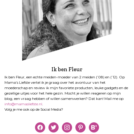
a
g
i
n
e
r
i
n
g
Ik ben Fleur
Ik ben Fleur, een echte meiden-moeder van 2 meiden (’08) en (’12). Op
Mama’s Liefste vertel ik je graag over het avontuur van het
moederschap en review ik mijn favoriete producten, leuke gadgets en de
gezellige uitjes voor het hele gezin. Mocht je willen reageren op mijn
blog, een vraag hebben of willen samenwerken? Dat kan! Mail me op
info@mamasliefste.nl
.
Volg je me ook op de Social Media?
facebook
twitter
instagram
pinterest
bloglovin