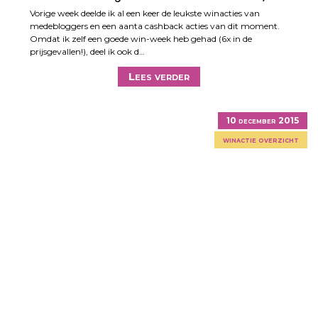
Vorige week deelde ik al een keer de leukste winacties van
medebloggers en een aanta cashback acties van dit moment.
Omdat ik zelf een goede win-week heb gehad (6x in de
prijsgevallen!), deel ik ook d…
Lees verder
10 december 2015
winactie overzicht