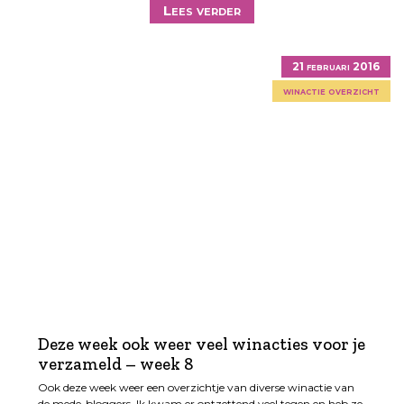
Lees verder
21 februari 2016
winactie overzicht
Deze week ook weer veel winacties voor je
verzameld – week 8
Ook deze week weer een overzichtje van diverse winactie van
de mede-bloggers. Ik kwam er ontzettend veel tegen en heb ze