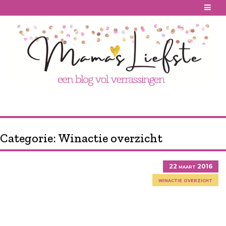
Skip
to
content
Categorie:
Winactie overzicht
22 maart 2016
winactie overzicht