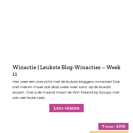
Winactie | Leukste Blog-Winacties – Week
11
Hier weer een overzicht met de leukste bloggers-winacties! Doe
snel mee en maak ook deze week weer kans op de leukste
prijzen. Ook is de maand maart de Win-Maand bij Scoupy met
ook veel leuke casb…
Lees verder
7 maart 2016