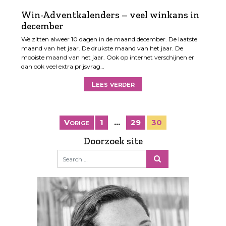
Win-Adventkalenders – veel winkans in
december
We zitten alweer 10 dagen in de maand december. De laatste
maand van het jaar. De drukste maand van het jaar. De
mooiste maand van het jaar. Ook op internet verschijnen er
dan ook veel extra prijsvrag…
Lees verder
B
Vorige
1
…
29
30
e
Doorzoek site
r
i
c
h
t
e
n
p