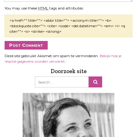
You may use these
HTML
tags and attributes:
<a href="" title=""> <abbr title=""> <acronym title=""> <b>
<blockquote cite=""> <cite> <code> <del datetime=""> <em> <i> <q
cite=""> <s> <strike> <strong>
Deze site gebruikt Akismet om spam te verminderen.
Bekijk hoe je
reactie gegevens worden verwerkt
.
Doorzoek site