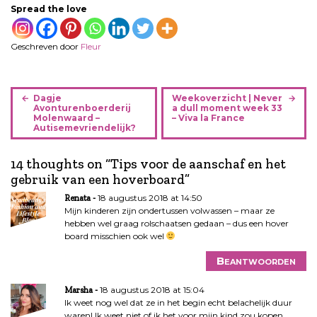
Spread the love
Geschreven door
Fleur
B
Dagje
Weekoverzicht | Never
e
Avonturenboerderij
a dull moment week 33
Molenwaard –
– Viva la France
r
Autisemevriendelijk?
i
c
14 thoughts on “
Tips voor de aanschaf en het
h
gebruik van een hoverboard
”
t
18 augustus 2018 at 14:50
Renata
n
Mijn kinderen zijn ondertussen volwassen – maar ze
a
hebben wel graag rolschaatsen gedaan – dus een hover
v
board misschien ook wel
i
Beantwoorden
g
a
18 augustus 2018 at 15:04
Marsha
t
Ik weet nog wel dat ze in het begin echt belachelijk duur
i
waren! Ik weet niet of ik het voor mijn kind zou kopen.