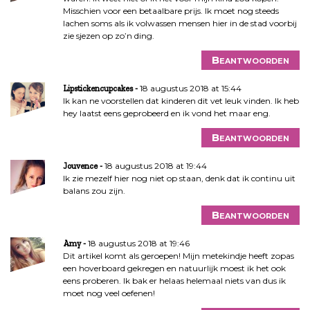
e
Misschien voor een betaalbare prijs. Ik moet nog steeds
lachen soms als ik volwassen mensen hier in de stad voorbij
zie sjezen op zo’n ding.
Beantwoorden
18 augustus 2018 at 15:44
Lipstickencupcakes
Ik kan ne voorstellen dat kinderen dit vet leuk vinden. Ik heb
hey laatst eens geprobeerd en ik vond het maar eng.
Beantwoorden
18 augustus 2018 at 19:44
Jouvence
Ik zie mezelf hier nog niet op staan, denk dat ik continu uit
balans zou zijn.
Beantwoorden
18 augustus 2018 at 19:46
Amy
Dit artikel komt als geroepen! Mijn metekindje heeft zopas
een hoverboard gekregen en natuurlijk moest ik het ook
eens proberen. Ik bak er helaas helemaal niets van dus ik
moet nog veel oefenen!