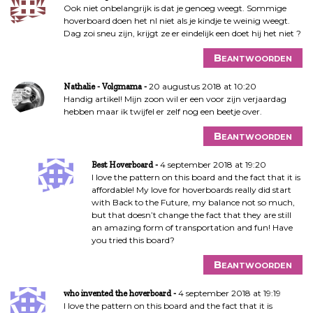
Ook niet onbelangrijk is dat je genoeg weegt. Sommige
hoverboard doen het nl niet als je kindje te weinig weegt.
Dag zoi sneu zijn, krijgt ze er eindelijk een doet hij het niet ?
Beantwoorden
20 augustus 2018 at 10:20
Nathalie - Volgmama
Handig artikel! Mijn zoon wil er een voor zijn verjaardag
hebben maar ik twijfel er zelf nog een beetje over.
Beantwoorden
4 september 2018 at 19:20
Best Hoverboard
I love the pattern on this board and the fact that it is
affordable! My love for hoverboards really did start
with Back to the Future, my balance not so much,
but that doesn’t change the fact that they are still
an amazing form of transportation and fun! Have
you tried this board?
Beantwoorden
4 september 2018 at 19:19
who invented the hoverboard
I love the pattern on this board and the fact that it is