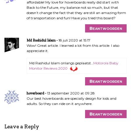
affordable! My love for hoverboards really did start with
Back to the Future, my balance not so much, but that
doesn’t change the fact that they are still an amazing form
of transportation and fun! Have you tried this board?
Beantwoorden
18 juli 2020 at 15:17
Md Rashidul Islam
Wow! Great article. I learned a lot from this article. I also
appreciate it.
Md Rashidul Islam onlangs geplaatst…
Motorola Baby
Monitor Reviews 2020
Beantwoorden
13 september 2020 at 09:28
hoverboard
Our best hoverboards are specially design for kids and
adults. So they can ride on it anywhere.
Beantwoorden
Leave a Reply