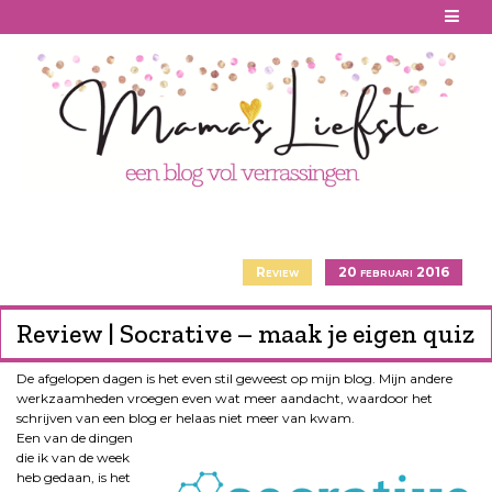
Skip
to
content
Review
20 februari 2016
Review | Socrative – maak je eigen quiz
De afgelopen dagen is het even stil geweest op mijn blog. Mijn andere
werkzaamheden vroegen even wat meer aandacht, waardoor het
schrijven van een blog er helaas
niet meer van kwam.
Een van de dingen
die ik van de week
heb gedaan, is het