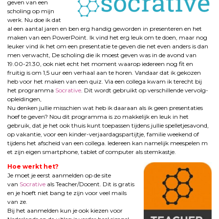
geven van een
scholing op mijn
werk. Nu doe ik dat
al een aantal jaren en ben erg handig geworden in presenteren en het
maken van een PowerPoint. Ik vind het erg leuk om te doen, maar nog
leuker vind ik het om een presentatie te geven die net even anders is dan
men verwacht, De scholing die ik moest geven was in de avond van
19.00-21.30, ook niet echt het moment waarop iedereen nog fit en
fruitig is om 1,5 uur een verhaal aan te horen. Vandaar dat ik gekozen
heb voor het maken van een quiz. Via een collega kwam ik terecht bij
het programma
Socrative
. Dit wordt gebruikt op verschillende vervolg-
opleidingen,
Nu denken jullie misschien wat heb ik daaraan als ik geen presentaties
hoef te geven? Nou dit programma is zo makkelijk en leuk in het
gebruik, dat je het ook thuis kunt toepassen tijdens jullie spelletjesavond,
op vakantie, voor een kinder-verjaardagspartijtje, familie weekend of
tijdens het afscheid van een collega. Iedereen kan namelijk meespelen m
et zijn eigen smartphone, tablet of computer als stemkastje.
Hoe werkt het?
Je moet je eerst aanmelden op de site
van
Socrative
als Teacher/Docent. Dit is gratis
en je hoeft niet bang te zijn voor veel mails
van ze.
Bij het aanmelden kun je ook kiezen voor