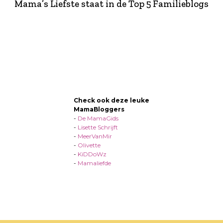
Mama’s Liefste staat in de Top 5 Familieblogs
Check ook deze leuke
MamaBloggers
-
De MamaGids
-
Lisette Schrijft
-
MeerVanMir
-
Olivette
-
KiDDoWz
-
Mamaliefde