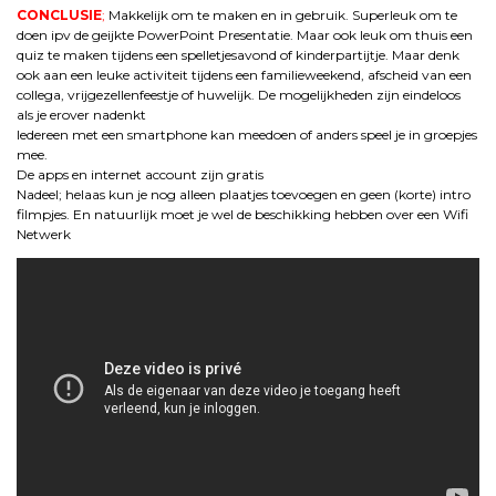
CONCLUSIE
;
Makkelijk om te maken en in gebruik. Superleuk om te
doen ipv de geijkte PowerPoint Presentatie. Maar ook leuk om thuis een
quiz te maken tijdens een spelletjesavond of kinderpartijtje. Maar denk
ook aan een leuke activiteit tijdens een familieweekend, afscheid van een
collega, vrijgezellenfeestje of huwelijk. De mogelijkheden zijn eindeloos
als je erover nadenkt
Iedereen met een smartphone kan meedoen of anders speel je in groepjes
mee.
De apps en internet account zijn gratis
Nadeel; helaas kun je nog alleen plaatjes toevoegen en geen (korte) intro
filmpjes. En natuurlijk moet je wel de beschikking hebben over een Wifi
Netwerk