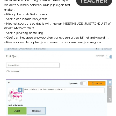
Nederlands en de uitleg is verder heel simpel.
Via de tab Testen beheren, kun je je eigen test
maken.
– Klik op het vlak Test maken
– Verzin een naam van je test
– Kies het soort vraag dat je wilt maken MEERKEUZE, JUIST/ONJUIST of
KORT ANTWOORD
– Verzin je vraag of stelling
– Geef dan het goed antwoord en vul evt een uitleg bij het antwoord in.
– Kies voor een leuk plaatje en pas evt de opmaak van je vraag aan