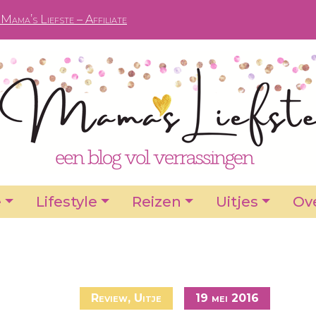
Mama’s Liefste – Affiliate
e
Lifestyle
Reizen
Uitjes
Ove
Review
,
Uitje
19 mei 2016