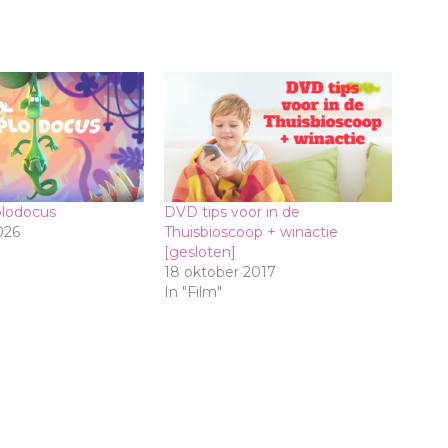
plodocus
DVD tips voor in de
026
Thuisbioscoop + winactie
[gesloten]
18 oktober 2017
In "Film"