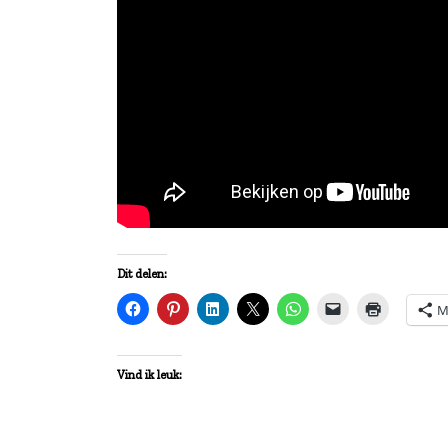
Dit delen:
M
Vind ik leuk: