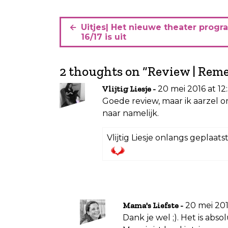
B
Uitjes| Het nieuwe theater prog
e
16/17 is uit
r
i
2 thoughts on “
Review | Reme
c
20 mei 2016 at 12:
Vlijtig Liesje
h
Goede review, maar ik aarzel om
t
naar namelijk.
n
Vlijtig Liesje onlangs geplaats
a
v
i
g
a
20 mei 201
Mama's Liefste
Dank je wel ;). Het is abso
t