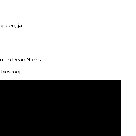
zappen;
ja
u en Dean Norris
e bioscoop.