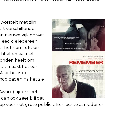
worstelt met zijn
rt verschillende
en nieuwe kijk op wat
 leed die iedereen
k of het hem lukt om
cht allemaal niet
vonden heeft om
 Dit maakt het een
Maar het is de
nog dagen na het zie
Award) tijdens het
 dan ook zeer blij dat
oscoop voor het grote publiek. Een echte aanrader en