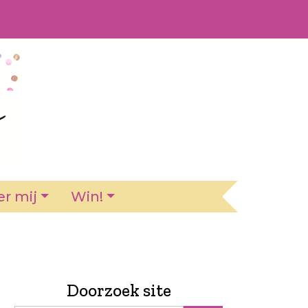
r mij
Win!
Doorzoek site