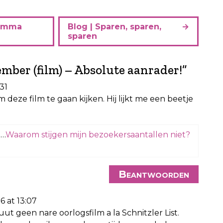
ramma
Blog | Sparen, sparen,
sparen
mber (film) – Absolute aanrader!
”
31
 deze film te gaan kijken. Hij lijkt me een beetje
t…
Waarom stijgen mijn bezoekersaantallen niet?
Beantwoorden
6 at 13:07
luut geen nare oorlogsfilm a la Schnitzler List.