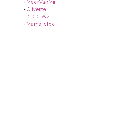
-
MeerVanMir
-
Olivette
-
KiDDoWz
-
Mamaliefde