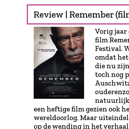
Review | Remember (fil
Vorig jaar
film Remem
Festival. 
omdat het
die nu zij
toch nog p
Auschwitz
ouderenzo
natuurlij
een heftige film gezien ook 
wereldoorlog. Maar uiteindel
op de wending in het verhaal.