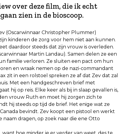
w over deze film, die ik echt
gaan zien in de bioscoop.
 Zev (Oscarwinnaar Christopher Plummer)
ijn kinderen de zorg voor hem niet aan kunnen.
t daardoor steeds dat zijn vrouw is overleden.
scarwinnaar Martin Landau). Samen delen ze een
un familie verloren. Ze sluiten een pact om hun
sporen en wraak nemen op de nazi-commandant
x zit in een rolstoel spreken ze af dat Zev dat zal
huis. Met een handgeschreven brief met
at hij op reis. Elke keer als bij in slaap gevallen is,
eden vrouw Ruth en moet hij zorgen zich te
t hij steeds op tijd de brief. Het enige wat ze
f Canada bevindt. Zev koopt een pistool en werkt
eze naam dragen, op zoek naar die ene Otto
l, want hoe minder je er verder van weet, des te