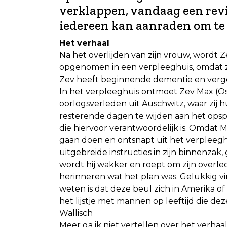
verklappen, vandaag een revie
iedereen kan aanraden om te 
Het verhaal
Na het overlijden van zijn vrouw, wordt
opgenomen in een verpleeghuis, omdat z
Zev heeft beginnende dementie en vergee
In het verpleeghuis ontmoet Zev Max (O
oorlogsverleden uit Auschwitz, waar zij h
resterende dagen te wijden aan het op
die hiervoor verantwoordelijk is. Omdat Ma
gaan doen en ontsnapt uit het verpleeg
uitgebreide instructies in zijn binnenzak, ga
wordt hij wakker en roept om zijn overl
herinneren wat het plan was. Gelukkig vind
weten is dat deze beul zich in Amerika o
het lijstje met mannen op leeftijd die d
Wallisch
Meer ga ik niet vertellen over het verhaa