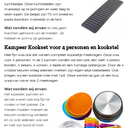
luchtbedjes. Deze luchtbedden zijn
makkelijk op te pompen en weer leeg te
laten lopen. De bedjes zijn 70 cm breed en
paste daardoor makkelijk in de tent.
Wat vonden wij ervan:
Ik heb geen
klachten gehoord van de meiden. Ze
hebben er prima op geslapen.
Kampeer Kookset voor 4 personen en kookstel
Heel fijn was ook dat we een compleet kooksetje meekregen. Deze was
voor 4 personen. In de 2 pannen vonden we dan ook, een zeef, 4 plastic
borden, 4 bekers, 4 vorken, 4 lepels en een handige opbergzak. Door de 4
vrolijke kleuren kreeg iedereen meteen zijn eigen setje toebedeeld. Ook
kregen wij een kookstel mee met 1 pit. Deze werkte op gas uit een bus,
waarvan we er ook 2 meekregen.
Wat vonden wij ervan:
Het kookstel, pannen en
servies waren ook erg fijn te
vinden in het pakket. De
meiden hadden meteen de
kleuren onderling verdeeld
en zo wist iedereen wie wel
en niet zijn bord of mok