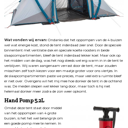
Wat vonden wij ervan:
Ondanks dat het oppompen van de 4 buizen
wel wat energie kost, stond de tent inderdaad zeer snel. Door de speciale
binnentent met ventilatie dak en speciale koelte roosters in beide
slaapcompartimenten, bleef de tent inderdaad lekker koel. Maar ook op
het midden van de dag, was het nog steeds wel erg warm in in de tent te
verblijven. Wij waren aangenaam verrast door de tent, maar zouden
misschien zelf toch kiezen voor een maatje groter voor ons viertjes. In
de slaapcompartimenten paste we precies, maar veel extra ruimte bleef
er niet over. Overigens wil het mij mee hoe donker de tent in de ochtend
was. De meiden sliepen wel lekker lang door, maar toch is hij niet
helemaal donker meer zodra de zon weer opkomt.
Hand Pomp 5.2L
Omdat deze tent staat door middel
van het oppompen van 4 grote
buizen, is het het wel belangrijk om
een goede pomp mee te nemen. In