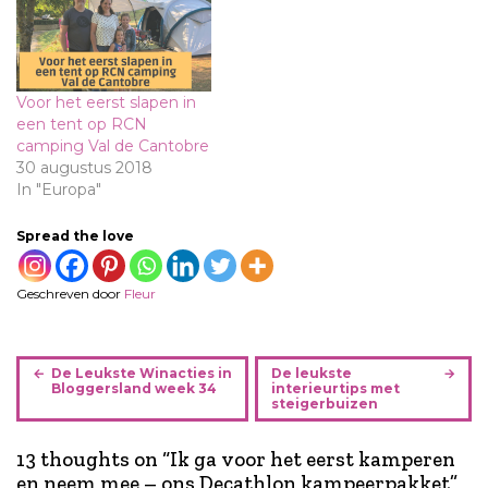
Voor het eerst slapen in
een tent op RCN
camping Val de Cantobre
30 augustus 2018
In "Europa"
Spread the love
Geschreven door
Fleur
B
De Leukste Winacties in
De leukste
e
Bloggersland week 34
interieurtips met
steigerbuizen
r
i
13 thoughts on “
Ik ga voor het eerst kamperen
c
en neem mee – ons Decathlon kampeerpakket
”
h