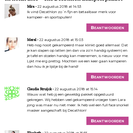
t
22 augustus 2018 at 14:53
Mira
n
Ik vind Decathlon zo´n fijn en betaalbaar merk voor
kampeer- en sportspullen!
a
v
Beantwoorden
i
g
22 augustus 2018 at 15:03
Merel
a
Heb nog nooit gekampeerd maar klinkt goed allemaal. Dat
je kan slapen op latten (en dan via zo’n handig systeem) en
t
je tafel en stoelen handig kan meenemen, is nieuw voor me.
i
Lijkt me erg prettig. Mochten we een keer gaan kamperen
e
dan hou ik je lijstje bij de hand!
Beantwoorden
22 augustus 2018 at 15:14
Claudia Struijck
Wauw wat heb jij een geweldig pakket opgestuurd
gekregen. Wij hebben veel gekampeerd vroeger toen Lara
jong was maar nu niet meer. Ik heb wel een full face snorkel
masker aangeschaft bij Decathlon!
Beantwoorden
22 augustus 2018 at 15:55
Elisabeth