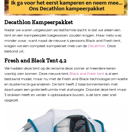
Decathlon Kampeerpakket
Nadat we waren uitgekozen als testfamilie dacht ik dat we alleen een
tent en een kampeerplek toegewezen zouden krijgen. Maar niets was
minder waar, want naast de nieuwe 4 persoons Black and Fresh tent,
kregen we een compleet kampeerset mee van de
Decathlon
. Deze
bestond uit;
Fresh and Black Tent 4.2
We hadden deze tent op de reclame deze zomer al meerdere keren
voorbij zien komen. Deze nieuwe tent
Black and Fresh tent
is al een
bestaand model, maar nu met de Fresh and Black-technologie om koelte
en duisternis te garanderen. De tent heeft 2 losse binnententen met
daartussen een grote leefruimte met stahoogte. Doordat deze tent maar
3 stokken heeft en verder 4 opblaasbare buizen, is de tent zeer snel
opgezet.