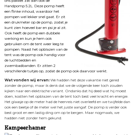
ons pakket zat dan ook de
Handpomp 5.2L. Deze pomp heeft
een flinke inhoud, waardoor het
pompen wel lekker snel gaat. Er zit
een drukmeter op de pomp, zodat je
kunt zien hoeveel bar en psi je al zit.
Ook heeft de pomp een dubbele
werking en kun je hem ook
gebruiken om de tent weer leeg te
pompen. Naast het opblazen van de
tent was de pomp ook handig voor
de luchtbedden en
zwembadbanden. Er zitten 2
verschillende tuitjes op, zodat de pomp ook daarvoor werkt.
Wat vonden wij ervan:
We hadden het deze vakantie niet gered
zonder de pomp, maar ik denk dat we de volgende keer toch zouden
kijken naar een elektrische variant. Ondanks dat hij deed wat hij moest
doen, kostten het opblazen van de tent toch best veel kracht en energie.
Het glaasje op de meter had de heenreis niet overleefd en we twijfelde dan
ook een beetje of de meter wel het juiste aangaf. De pomp is verder ook
best groot en een lastig ding om op te bergen. Maar nogmaals, we
hadden niet zonder hem gekund.
Kampeerhamer