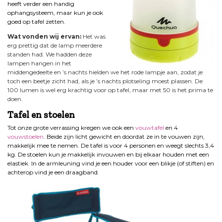
heeft verder een handig
ophangsysteem, maar kun je ook
goed op tafel zetten.
Wat vonden wij ervan:
Het was
erg prettig dat de lamp meerdere
standen had. We hadden deze
lampen hangen in het
middengedeelte en ’s nachts hielden we het rode lampje aan, zodat je
toch een beetje zicht had, als je ’s nachts plotseling moest plassen. De
100 lumen is wel erg krachtig voor op tafel, maar met 50 is het prima te
doen.
Tafel en stoelen
Tot onze grote verrassing kregen we ook een
vouwtafel
en 4
vouwstoelen
. Beide zijn licht gewicht en doordat ze in te vouwen zijn,
makkelijk mee te nemen. De tafel is voor 4 personen en weegt slechts 3,4
kg. De stoelen kun je makkelijk invouwen en bij elkaar houden met een
elastiek. In de armleuning vind je een houder voor een blikje (of stiften) en
achterop vind je een draagband.