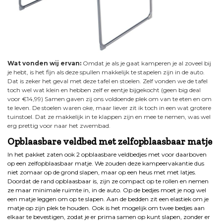
Wat vonden wij ervan:
Omdat je als je gaat kamperen je al zoveel bij
je hebt, is het fijn als deze spullen makkelijk te stapelen zijn in de auto.
Dat is zeker het geval met deze tafel en stoelen. Zelf vonden we de tafel
toch wel wat klein en hebben zelf er eentje bijgekocht (geen big deal
voor €14,99) Samen gaven zij ons voldoende plek om van te eten en om
te leven. De stoelen waren oke, maar liever zit ik toch in een wat grotere
tuinstoel. Dat ze makkelijk in te klappen zijn en mee te nemen, was wel
erg prettig voor naar het zwembad.
Opblaasbare veldbed met zelfopblaasbaar matje
In het pakket zaten ook 2 opblaasbare veldbedjes met voor daarboven
op een zelfopblaasbaar matje. We zouden deze kampeervakantie dus
niet zomaar op de grond slapen, maar op een heus met met latjes.
Doordat de rand opblaasbaar is, zijn ze compact op te rollen en nemen
ze maar minimale ruimte in, in de auto. Op de bedjes moet je nog wel
een matje leggen om op te slapen. Aan de bedden zit een elastiek om je
matje op zijn plek te houden. Ook is het mogelijk om twee bedjes aan
elkaar te bevestigen, zodat je er prima samen op kunt slapen, zonder er