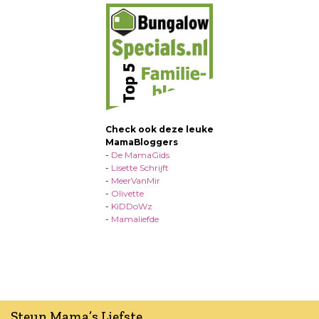
Check ook deze leuke
MamaBloggers
-
De MamaGids
-
Lisette Schrijft
-
MeerVanMir
-
Olivette
-
KiDDoWz
-
Mamaliefde
Steun Mama’s Liefste