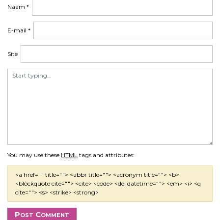
Naam
*
E-mail
*
Site
You may use these
HTML
tags and attributes:
<a href="" title=""> <abbr title=""> <acronym title=""> <b>
<blockquote cite=""> <cite> <code> <del datetime=""> <em> <i> <q
cite=""> <s> <strike> <strong>