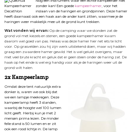
Nog een instrument waar een echte kampeerder niet
zonder kan! Een goede
kampeerhamer
, voor het
inslaan van de haringen en grondpinnen. Deze hamer
heeft daarnaast ook een haak aan de ander kant zitten, waarmee je de
haringen weer makkelijk mee uit de grond kunt trekken.
Wat vonden wij ervan:
Op de camping waar we stonden zat de
grond vol met kiezels en stenen, een goede kampeerhamer kwam
daarom wel goed van pas. Helaas was deze hamer hier net iets te licht
voor. Op grasvelden zou hij zijn werk uitstekend doen, maar wij hadden
graag een zwaardere hamer gewild. Het is wel gelukt overigens, maar
met veel brute kracht en geluk dat er geen steen onder de haring zat. De
haak op het einde is wel erg handig voor als je de haringen weer uit de
grond wilt halen.
2x Kampeerlamp
Omdat deze tent natuurlijk extra
donker is, waren we ook blij dat
we een lampje meekregen. Deze
kampeerlamp heeft 3 standen,
waarbij de hoogte wel 100 lumen
licht geeft. Hierbij kun je met 2
mensen prima lezen. De minder
felle stand is 50 lumen en er zit
ook een rood lichtje in. De lamp