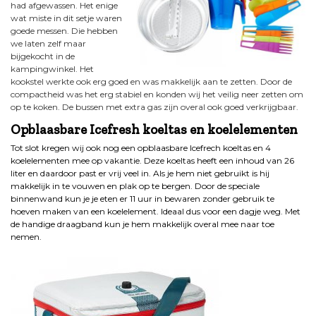
had afgewassen. Het enige
wat miste in dit setje waren
goede messen. Die hebben
we laten zelf maar
bijgekocht in de
kampingwinkel. Het
kookstel werkte ook erg goed en was makkelijk aan te zetten. Door de
compactheid was het erg stabiel en konden wij het veilig neer zetten om
op te koken. De bussen met extra gas zijn overal ook goed verkrijgbaar.
Opblaasbare Icefresh koeltas en koelelementen
Tot slot kregen wij ook nog een opblaasbare Icefrech koeltas en 4
koelelementen mee op vakantie. Deze koeltas heeft een inhoud van 26
liter en daardoor past er vrij veel in. Als je hem niet gebruikt is hij
makkelijk in te vouwen en plak op te bergen. Door de speciale
binnenwand kun je je eten er 11 uur in bewaren zonder gebruik te
hoeven maken van een koelelement. Ideaal dus voor een dagje weg. Met
de handige draagband kun je hem makkelijk overal mee naar toe
nemen.