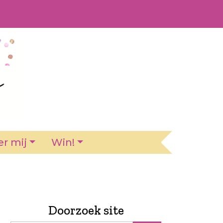
r mij
Win!
Doorzoek site