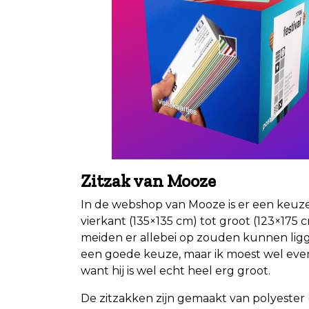
Zitzak van Mooze
In de webshop van Mooze is er een keuz
vierkant (135×135 cm) tot groot (123×175 
meiden er allebei op zouden kunnen lig
een goede keuze, maar ik moest wel even
want hij is wel echt heel erg groot.
De zitzakken zijn gemaakt van polyeste