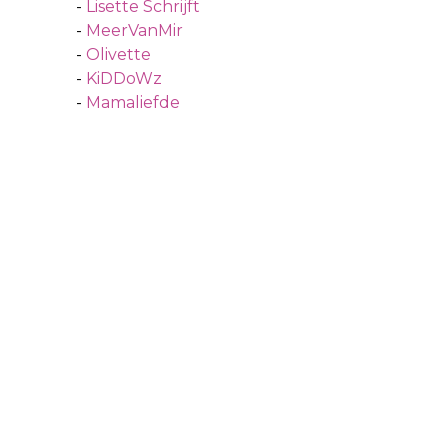
-
Lisette Schrijft
-
MeerVanMir
-
Olivette
-
KiDDoWz
-
Mamaliefde