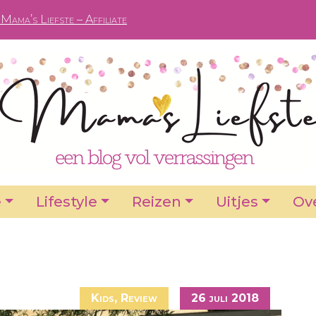
Mama’s Liefste – Affiliate
e
Lifestyle
Reizen
Uitjes
Ove
Kids
,
Review
26 juli 2018